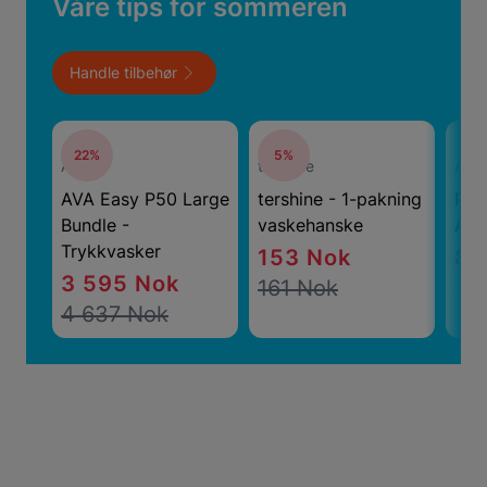
Våre tips for sommeren
Handle tilbehør
22%
5%
AVA
tershine
Alco
AVA Easy P50 Large
tershine - 1-pakning
Pro
Bundle -
vaskehanske
Alc
Trykkvasker
153 Nok
89
3 595 Nok
161 Nok
4 637 Nok