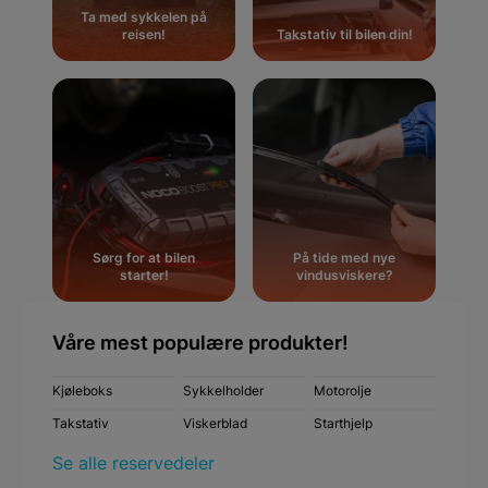
Ta med sykkelen på
reisen!
Takstativ til bilen din!
Sørg for at bilen
På tide med nye
starter!
vindusviskere?
Våre mest populære produkter!
Kjøleboks
Sykkelholder
Motorolje
Takstativ
Viskerblad
Starthjelp
Se alle reservedeler