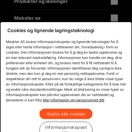
Produkter og løsninger
Mekster.se
Cookies og lignende lagringsteknologi
Meskter AS bruker informasjonskapsler og lignende teknologier for å
Prisgaranti på reservedeler
lagre eller hente informasjon i nettleseren din, hovedsakelig i form av
Lager i Sverige
cookies. Den informasjonen brukes for å gi deg en bedre opplevelse og
en mer relevant markedsføring. Informasjonen kan handle om deg, dine
60 dagers åpent kjøp
preferanser eller enheten din, og brukes mest for å få nettstedet til å
Gratis returer
fungere slik du forventer. Informasjonen identifiserer deg vanligvis ikke
direkte, men den kan gi deg en mer personlig nettopplevelse. Fordi vi
respekterer din rett til personvern, kan du velge å ikke tillate visse typer
av informasjonskapsler. Klikk på de forskjellige kategoriene for å lese mer
og endre våre standardinnstillinger. Merk at blokkering av visse typer av
informasjonskapsler kan påvirke opplevelsen din av nettstedet og
tjenestene vi kan tilby.
Mer informasjon om personvernet ditt
Godta alle cookier
Informasjonskapseli