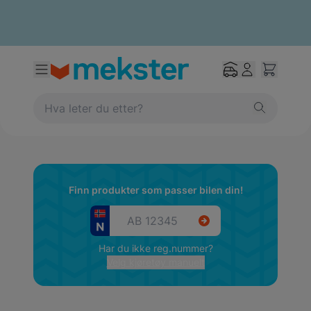
Finn produkter som passer bilen din!
Har du ikke reg.nummer?
Velg kjøretøy manuelt