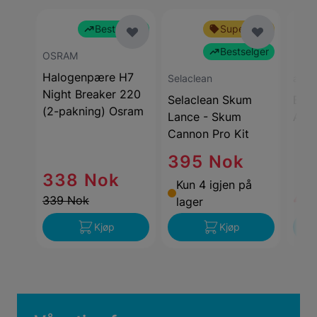
Bestselger
Superbillig
Bestselger
OSRAM
Halogenpære H7
Selaclean
auto
Night Breaker 220
Selaclean Skum
Bil
(2-pakning) Osram
Lance - Skum
Aut
Cannon Pro Kit
395 Nok
338 Nok
Kun 4 igjen på
42
339 Nok
lager
Kjøp
Kjøp