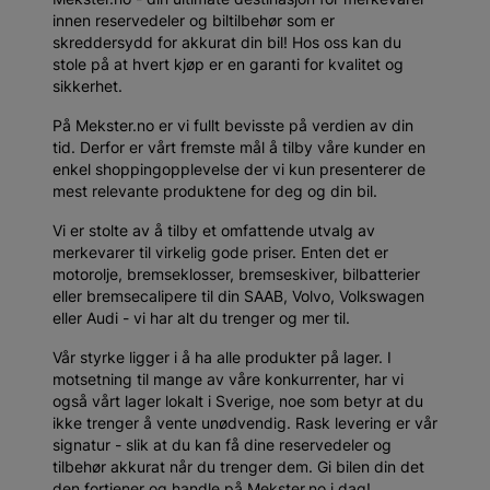
innen reservedeler og biltilbehør som er
skreddersydd for akkurat din bil! Hos oss kan du
stole på at hvert kjøp er en garanti for kvalitet og
sikkerhet.
På Mekster.no er vi fullt bevisste på verdien av din
tid. Derfor er vårt fremste mål å tilby våre kunder en
enkel shoppingopplevelse der vi kun presenterer de
mest relevante produktene for deg og din bil.
Vi er stolte av å tilby et omfattende utvalg av
merkevarer til virkelig gode priser. Enten det er
motorolje, bremseklosser, bremseskiver, bilbatterier
eller bremsecalipere til din SAAB, Volvo, Volkswagen
eller Audi - vi har alt du trenger og mer til.
Vår styrke ligger i å ha alle produkter på lager. I
motsetning til mange av våre konkurrenter, har vi
også vårt lager lokalt i Sverige, noe som betyr at du
ikke trenger å vente unødvendig. Rask levering er vår
signatur - slik at du kan få dine reservedeler og
tilbehør akkurat når du trenger dem. Gi bilen din det
den fortjener og handle på Mekster.no i dag!