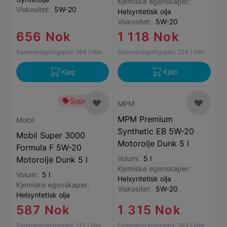
Kjemiske egenskaper:
Viskositet:
5W-20
Helsyntetisk olja
Viskositet:
5W-20
656 Nok
1 118 Nok
Sammenligningspris:
164
/ liter
Sammenligningspris:
224
/ liter
Kjøp
Kjøp
Superbillig
MPM
MPM Premium
Mobil
Synthetic EB 5W-20
Mobil Super 3000
Motorolje Dunk 5 l
Formula F 5W-20
Volum:
5 l
Motorolje Dunk 5 l
Kjemiske egenskaper:
Volum:
5 l
Helsyntetisk olja
Kjemiske egenskaper:
Viskositet:
5W-20
Helsyntetisk olja
587 Nok
1 315 Nok
Sammenligningspris:
117
/ liter
Sammenligningspris:
263
/ liter