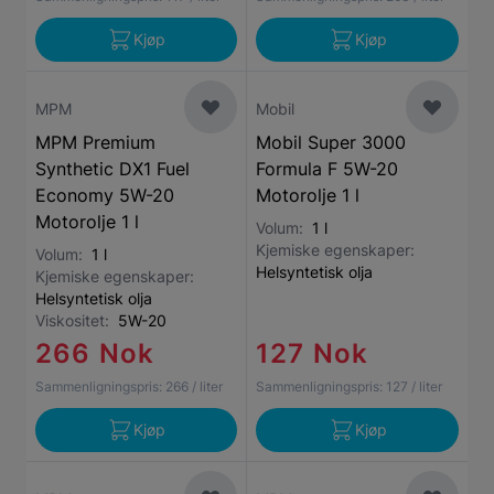
Kjøp
Kjøp
MPM
Mobil
MPM Premium
Mobil Super 3000
Synthetic DX1 Fuel
Formula F 5W-20
Economy 5W-20
Motorolje 1 l
Motorolje 1 l
Volum:
1 l
Kjemiske egenskaper:
Volum:
1 l
Helsyntetisk olja
Kjemiske egenskaper:
Helsyntetisk olja
Viskositet:
5W-20
266 Nok
127 Nok
Sammenligningspris:
266
/ liter
Sammenligningspris:
127
/ liter
Kjøp
Kjøp