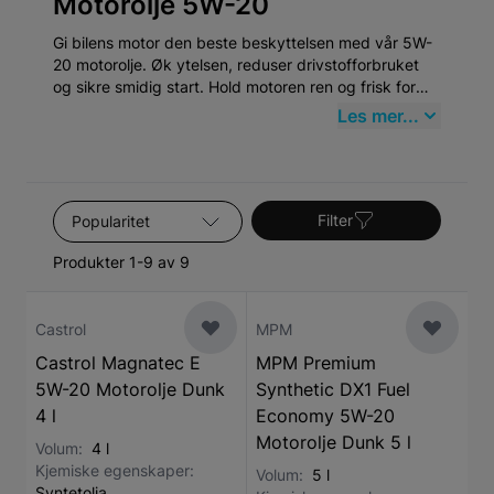
Motorolje 5W-20
Gi bilens motor den beste beskyttelsen med vår 5W-
20 motorolje. Øk ytelsen, reduser drivstofforbruket
og sikre smidig start. Hold motoren ren og frisk for
best resultat.
Les mer...
Sorter etter
Filter
Produkter 1-9 av 9
Castrol
MPM
Castrol Magnatec E
MPM Premium
5W-20 Motorolje Dunk
Synthetic DX1 Fuel
4 l
Economy 5W-20
Motorolje Dunk 5 l
Volum:
4 l
Kjemiske egenskaper:
Volum:
5 l
Syntetolja