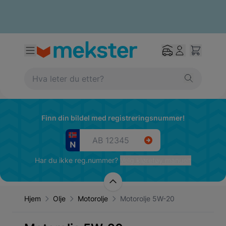
Finn din bildel med registreringsnummer!
Har du ikke reg.nummer?
Velg kjøretøy manuelt
Hjem
Olje
Motorolje
Motorolje 5W-20