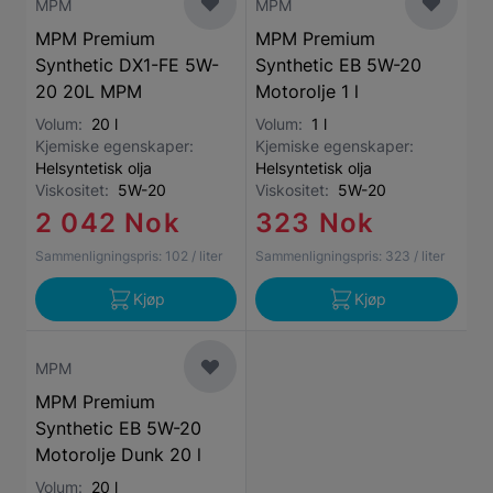
MPM
MPM
MPM Premium
MPM Premium
Synthetic DX1-FE 5W-
Synthetic EB 5W-20
20 20L MPM
Motorolje 1 l
Volum:
20 l
Volum:
1 l
Kjemiske egenskaper:
Kjemiske egenskaper:
Helsyntetisk olja
Helsyntetisk olja
Viskositet:
5W-20
Viskositet:
5W-20
2 042 Nok
323 Nok
Sammenligningspris:
102
/ liter
Sammenligningspris:
323
/ liter
Kjøp
Kjøp
MPM
MPM Premium
Synthetic EB 5W-20
Motorolje Dunk 20 l
Volum:
20 l