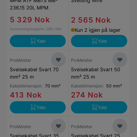
MPM ATF MB7S MB-
Sveising Wire
236.15 20L MPM
5 329 Nok
2 565 Nok
Sammenligningspris:
266
/ liter
Kun 2 igjen på lager
Kjøp
Kjøp
ProMeister
ProMeister
Sveisekabel Svart 70
Sveisekabel Svart 50
mm² 25 m
mm² 25 m
Kabeldimensjon:
70 mm²
Kabeldimensjon:
50 mm²
413 Nok
274 Nok
Kjøp
Kjøp
ProMeister
ProMeister
Sveisekabel Svart 35
Sveisekabel Svart 25