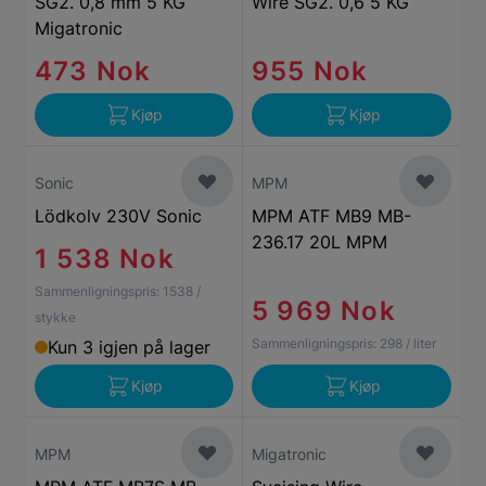
SG2. 0,8 mm 5 KG
Wire SG2. 0,6 5 KG
Migatronic
473 Nok
955 Nok
Kjøp
Kjøp
Sonic
MPM
Lödkolv 230V Sonic
MPM ATF MB9 MB-
236.17 20L MPM
1 538 Nok
Sammenligningspris:
1538
/
5 969 Nok
stykke
Sammenligningspris:
298
/ liter
Kun 3 igjen på lager
Kjøp
Kjøp
MPM
Migatronic