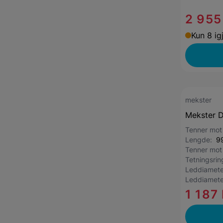
2 955
Kun 8 ig
mekster
Mekster D
Tenner mot
Lengde:
9
Tenner mot
Tetningsri
Leddiamete
Leddiamete
1 187