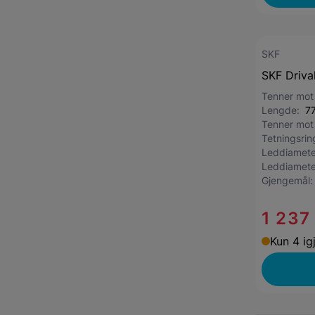
SKF
SKF Driva
Tenner mot
Lengde:
7
Tenner mot
Tetningsri
Leddiamete
Leddiamete
Gjengemål
1 237
Kun 4 ig