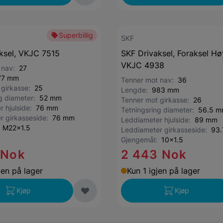
Superbillig
SKF
ksel, VKJC 7515
SKF Drivaksel, Foraksel Hø
VKJC 4938
 nav:
27
77 mm
Tenner mot nav:
36
 girkasse:
25
Lengde:
983 mm
ng diameter:
52 mm
Tenner mot girkasse:
26
r hjulside:
76 mm
Tetningsring diameter:
56.5 
r girkasseside:
76 mm
Leddiameter hjulside:
89 mm
:
M22x1.5
Leddiameter girkasseside:
93
Gjengemål:
10x1.5
 Nok
2 443 Nok
jen på lager
Kun 1 igjen på lager
Kjøp
Kjøp