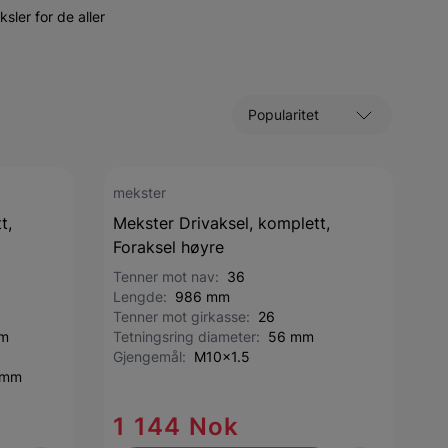
sler for de aller
Sorter etter
mekster
t,
Mekster Drivaksel, komplett,
Foraksel høyre
Tenner mot nav:
36
Lengde:
986 mm
Tenner mot girkasse:
26
mm
Tetningsring diameter:
56 mm
Gjengemål:
M10x1.5
 mm
1 144 Nok