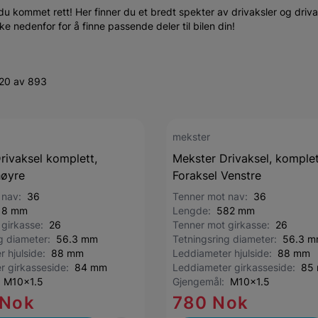
r du kommet rett! Her finner du et bredt spekter av drivaksler og drivak
ikke nedenfor for å finne passende deler til bilen din!
-20 av 893
mekster
rivaksel komplett,
Mekster Drivaksel, komplet
høyre
Foraksel Venstre
 nav:
36
Tenner mot nav:
36
18 mm
Lengde:
582 mm
 girkasse:
26
Tenner mot girkasse:
26
ng diameter:
56.3 mm
Tetningsring diameter:
56.3 
r hjulside:
88 mm
Leddiameter hjulside:
88 mm
r girkasseside:
84 mm
Leddiameter girkasseside:
85
:
M10x1.5
Gjengemål:
M10x1.5
 Nok
780 Nok