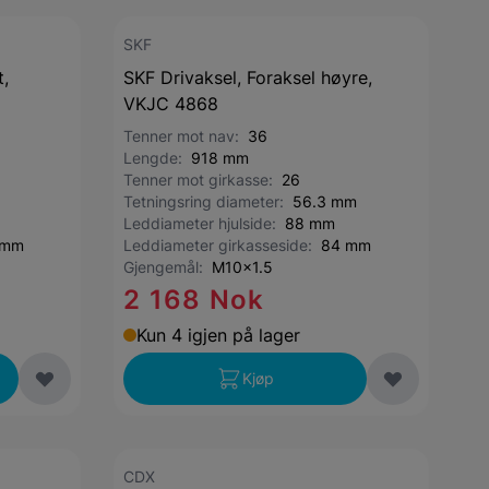
SKF
,
SKF Drivaksel, Foraksel høyre,
VKJC 4868
Tenner mot nav:
36
Lengde:
918 mm
Tenner mot girkasse:
26
Tetningsring diameter:
56.3 mm
Leddiameter hjulside:
88 mm
 mm
Leddiameter girkasseside:
84 mm
Gjengemål:
M10x1.5
2 168 Nok
Kun 4 igjen på lager
Kjøp
CDX