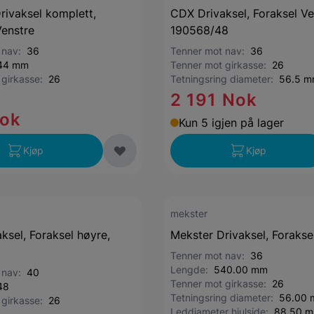
rivaksel komplett,
CDX Drivaksel, Foraksel Ve
Venstre
190568/48
 nav:
36
Tenner mot nav:
36
44 mm
Tenner mot girkasse:
26
 girkasse:
26
Tetningsring diameter:
56.5 
2 191 Nok
Nok
Kun 5 igjen på lager
Kjøp
Kjøp
mekster
ksel, Foraksel høyre,
Mekster Drivaksel, Forakse
Tenner mot nav:
36
Lengde:
540.00 mm
 nav:
40
Tenner mot girkasse:
26
48
Tetningsring diameter:
56.00
 girkasse:
26
Leddiameter hjulside:
88.50 