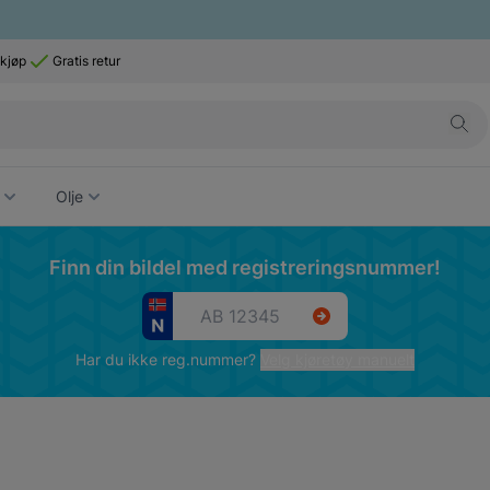
 kjøp
Gratis retur
Olje
Finn din bildel med registreringsnummer!
Har du ikke reg.nummer?
Velg kjøretøy manuelt