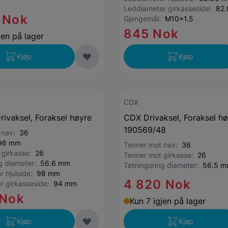
Leddiameter girkasseside:
82
 Nok
Gjengemål:
M10x1.5
845 Nok
jen på lager
Kjøp
Kjøp
CDX
rivaksel, Foraksel høyre
CDX Drivaksel, Foraksel hø
190569/48
 nav:
36
96 mm
Tenner mot nav:
36
 girkasse:
26
Tenner mot girkasse:
26
ng diameter:
56.6 mm
Tetningsring diameter:
56.5 
r hjulside:
98 mm
4 820 Nok
r girkasseside:
94 mm
 Nok
Kun 7 igjen på lager
Kjøp
Kjøp