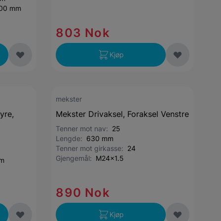
.00 mm
803 Nok
Kjøp
mekster
yre,
Mekster Drivaksel, Foraksel Venstre
Tenner mot nav:
25
Lengde:
630 mm
Tenner mot girkasse:
24
Gjengemål:
M24x1.5
mm
890 Nok
Kjøp