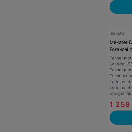
mekster
Mekster D
Foraksel 
Tenner mot
Lengde:
9
Tenner mot
Tetningsri
Leddiamete
Leddiamete
Gjengemål
1 259