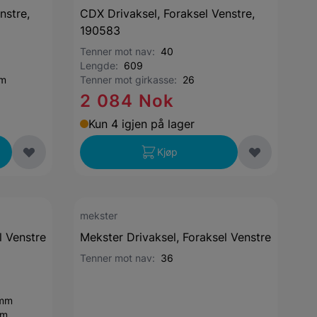
nstre,
CDX Drivaksel, Foraksel Venstre,
190583
Tenner mot nav:
40
Lengde:
609
mm
Tenner mot girkasse:
26
2 084 Nok
Kun 4 igjen på lager
Kjøp
mekster
l Venstre
Mekster Drivaksel, Foraksel Venstre
Tenner mot nav:
36
 mm
mm