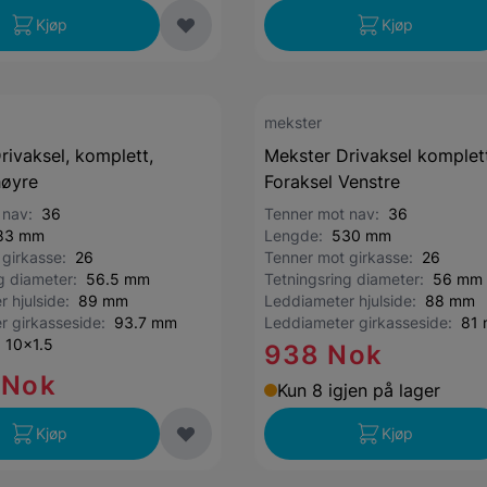
Kjøp
Kjøp
mekster
rivaksel, komplett,
Mekster Drivaksel komplett
høyre
Foraksel Venstre
 nav:
36
Tenner mot nav:
36
83 mm
Lengde:
530 mm
 girkasse:
26
Tenner mot girkasse:
26
ng diameter:
56.5 mm
Tetningsring diameter:
56 mm
r hjulside:
89 mm
Leddiameter hjulside:
88 mm
r girkasseside:
93.7 mm
Leddiameter girkasseside:
81
:
10x1.5
938 Nok
 Nok
Kun 8 igjen på lager
Kjøp
Kjøp