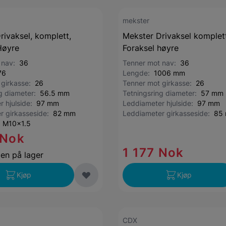
mekster
rivaksel, komplett,
Mekster Drivaksel komplett
Høyre
Foraksel høyre
 nav:
36
Tenner mot nav:
36
76
Lengde:
1006 mm
 girkasse:
26
Tenner mot girkasse:
26
ng diameter:
56.5 mm
Tetningsring diameter:
57 mm
r hjulside:
97 mm
Leddiameter hjulside:
97 mm
r girkasseside:
82 mm
Leddiameter girkasseside:
85
:
M10x1.5
 Nok
1 177 Nok
jen på lager
Kjøp
Kjøp
CDX