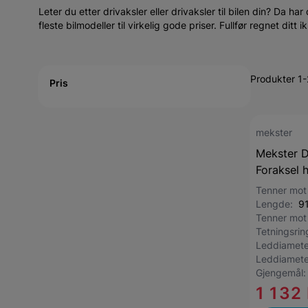
Leter du etter drivaksler eller drivaksler til bilen din? Da ha
fleste bilmodeller til virkelig gode priser. Fullfør regnet ditt 
Active filtering
Produkter 1
Pris
mekster
Mekster D
Foraksel 
Tenner mot
Lengde:
9
Tenner mot
Tetningsri
Leddiamete
Leddiamete
Gjengemål
1 132