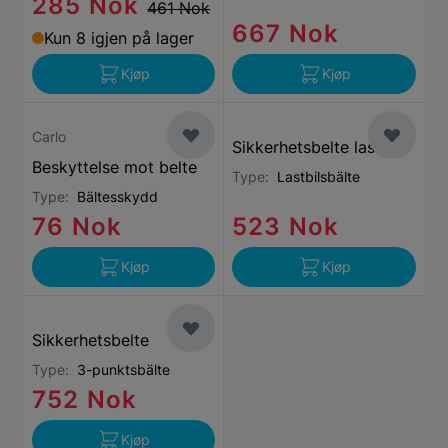
285 Nok
461 Nok
667 Nok
Kun 8 igjen på lager
Kjøp
Kjøp
Carlo
Sikkerhetsbelte lastebil
Beskyttelse mot belte
Type:
Lastbilsbälte
Type:
Bältesskydd
76 Nok
523 Nok
Kjøp
Kjøp
Sikkerhetsbelte
Type:
3-punktsbälte
752 Nok
Kjøp