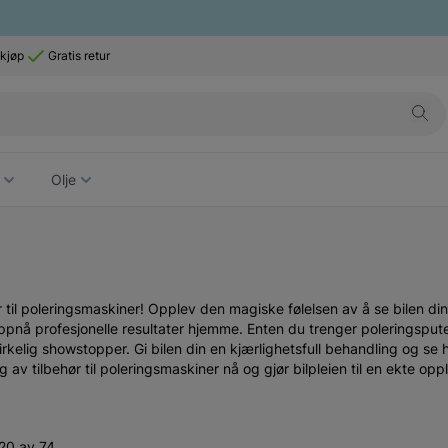
 kjøp
Gratis retur
Olje
ør til poleringsmaskiner! Opplev den magiske følelsen av å se bilen di
 oppnå profesjonelle resultater hjemme. Enten du trenger poleringspute
n virkelig showstopper. Gi bilen din en kjærlighetsfull behandling og se
g av tilbehør til poleringsmaskiner nå og gjør bilpleien til en ekte opp
20 av 74