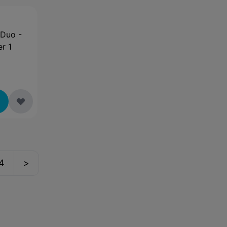
 Duo -
r 1
4