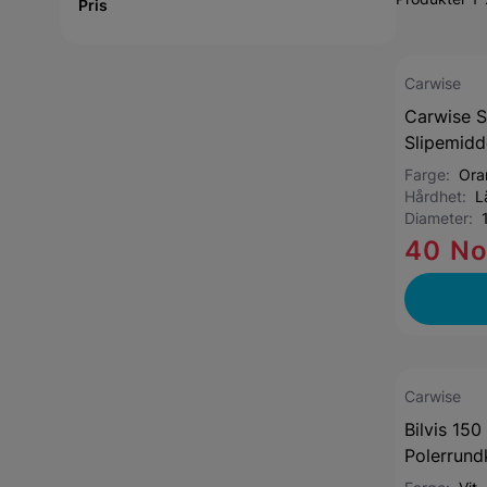
Pris
Carwise
Carwise S
Slipemidd
Farge:
Ora
Hårdhet:
L
Diameter:
40 N
Carwise
Bilvis 150
Polerrundk