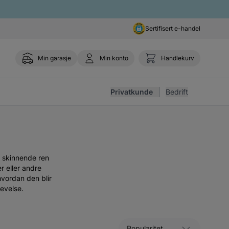
Sertifisert e-handel
Min garasje
Min konto
Handlekurv
Toggle 
Privatkunde
Bedrift
n skinnende ren
r eller andre
 hvordan den blir
levelse.
Sorter etter