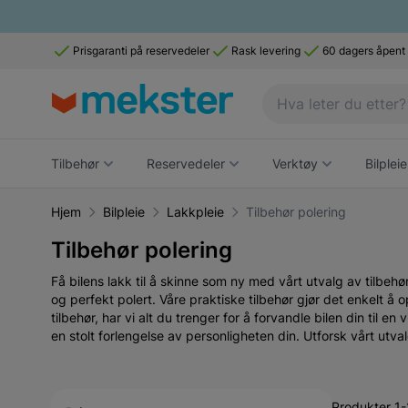
Prisgaranti på reservedeler
Rask levering
60 dagers åpent
Tilbehør
Reservedeler
Verktøy
Bilpleie
Hjem
Bilpleie
Lakkpleie
Tilbehør polering
Tilbehør polering
Få bilens lakk til å skinne som ny med vårt utvalg av tilbeh
og perfekt polert. Våre praktiske tilbehør gjør det enkelt å
tilbehør, har vi alt du trenger for å forvandle bilen din til e
en stolt forlengelse av personligheten din. Utforsk vårt utval
Active filtering
Produkter 1-