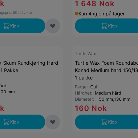
ok
1 648 Nok
gspris:
59
/ stykke
Kun 4 igjen på lager
Kjøp
Kjøp
Turtle Wax
x Skum Rundkjøring Hard
Turtle Wax Foam Roundabo
1 Pakke
Konad Medium hard 150/1
1 pakke
ård
Farge:
Gul
100 mm
Hårdhet:
Medium hård
Diameter:
150 mm,130 mm
ok
160 Nok
Kjøp
Kjøp