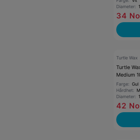
Farge:
Vit
Diameter:
34 N
Turtle Wax
Turtle Wa
Medium 10
Farge:
Gul
Hårdhet:
M
Diameter:
42 N