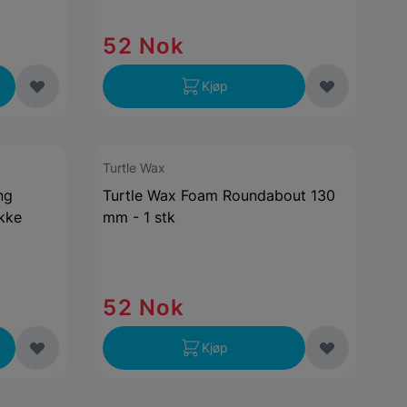
52 Nok
Kjøp
Turtle Wax
ng
Turtle Wax Foam Roundabout 130
kke
mm - 1 stk
52 Nok
Kjøp