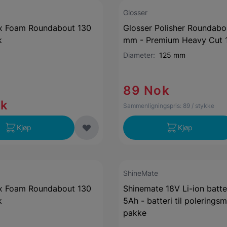
Glosser
ax Foam Roundabout 130
Glosser Polisher Roundabo
k
mm - Premium Heavy Cut 1
Diameter:
125 mm
89 Nok
ok
Sammenligningspris:
89
/ stykke
Kjøp
Kjøp
ShineMate
ax Foam Roundabout 130
Shinemate 18V Li-ion batte
k
5Ah - batteri til poleringsm
pakke