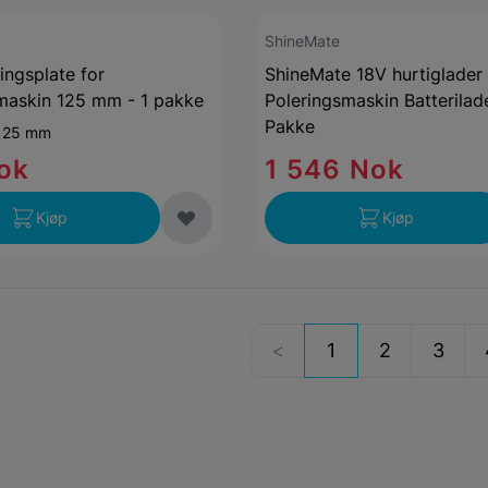
ShineMate
ingsplate for
ShineMate 18V hurtiglader
maskin 125 mm - 1 pakke
Poleringsmaskin Batterilade
Pakke
125 mm
ok
1 546 Nok
Kjøp
Kjøp
1
2
3