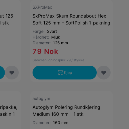
SXProMax
ut 125
SxProMax Skum Roundabout Hex
 stk
Soft 125 mm - SoftPolish 1-pakning
Farge:
Svart
Hårdhet:
Mjuk
Diameter:
125 mm
79 Nok
Sammenligningspris:
79
/ stykke
Kjøp
autoglym
ripakke,
Autoglym Polering Rundkjøring
askin 1
Medium 160 mm - 1 stk
Diameter:
160 mm