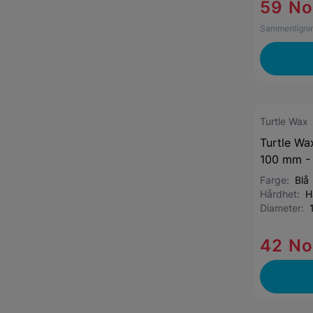
59 N
Sammenlignin
Turtle Wax
Turtle Wa
100 mm - 
Farge:
Blå
Hårdhet:
H
Diameter:
42 N