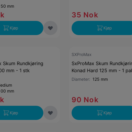
150 mm
ok
35 Nok
Kjøp
Kjøp
SXProMax
x Skum Rundkjøring
SxProMax Skum Rundkjøri
0 mm - 1 stk
Konad Hard 125 mm - 1 pa
Diameter:
125 mm
edium
100 mm
ok
90 Nok
Kjøp
Kjøp