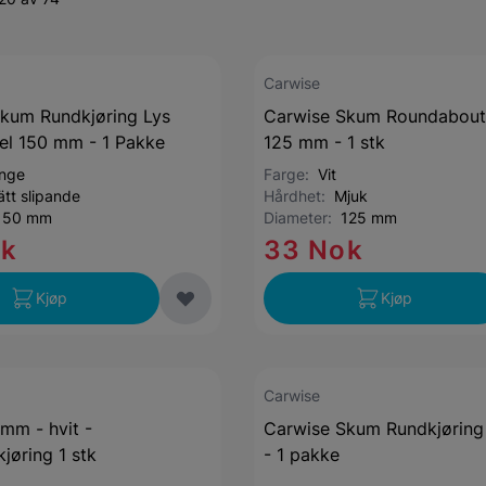
Carwise
kum Rundkjøring Lys
Carwise Skum Roundabout
el 150 mm - 1 Pakke
125 mm - 1 stk
nge
Farge:
Vit
ätt slipande
Hårdhet:
Mjuk
150 mm
Diameter:
125 mm
ok
33 Nok
Kjøp
Kjøp
Carwise
 mm - hvit -
Carwise Skum Rundkjørin
jøring 1 stk
- 1 pakke