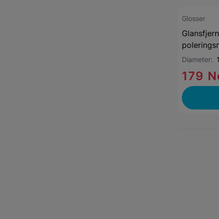
Glosser
Glansfjern
polerings
Diameter:
179 N