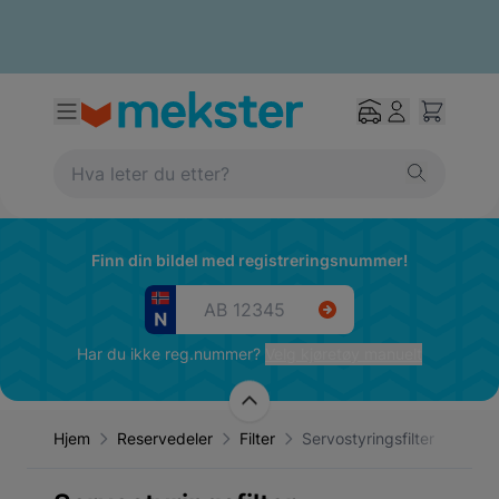
Finn din bildel med registreringsnummer!
Har du ikke reg.nummer?
Velg kjøretøy manuelt
Hjem
Reservedeler
Filter
Servostyringsfilter