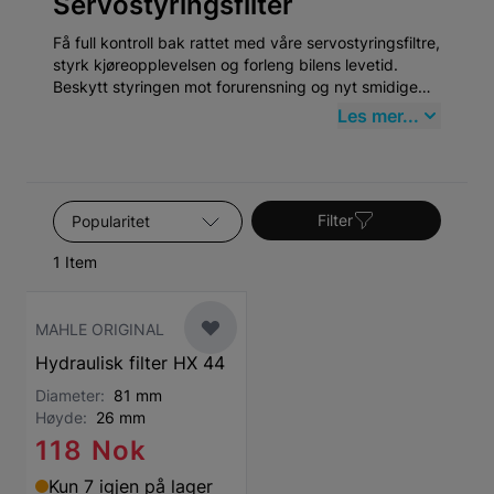
Servostyringsfilter
Få full kontroll bak rattet med våre servostyringsfiltre,
styrk kjøreopplevelsen og forleng bilens levetid.
Beskytt styringen mot forurensning og nyt smidige
svinger. Forbedre sikkerheten og opplev lidenskapen
Les mer...
for å kjøre.
Sorter etter
Filter
1 Item
MAHLE ORIGINAL
Hydraulisk filter HX 44
Diameter:
81 mm
Høyde:
26 mm
118 Nok
Kun 7 igjen på lager