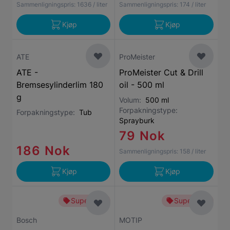
Sammenligningspris:
1636
/ liter
Sammenligningspris:
174
/ liter
Kjøp
Kjøp
ATE
ProMeister
ATE -
ProMeister Cut & Drill
Bremsesylinderlim 180
oil - 500 ml
g
Volum:
500 ml
Forpakningstype:
Forpakningstype:
Tub
Sprayburk
79 Nok
186 Nok
Sammenligningspris:
158
/ liter
Kjøp
Kjøp
Superbillig
Superbillig
Bosch
MOTIP