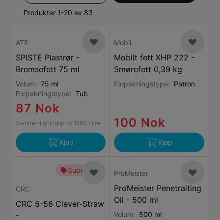
Produkter 1-20 av 83
ATE
Mobil
SPISTE Plastrør -
Mobilt fett XHP 222 -
Bremsefett 75 ml
Smørefett 0,39 kg
Volum:
75 ml
Forpakningstype:
Patron
Forpakningstype:
Tub
87 Nok
100 Nok
Sammenligningspris:
1160
/ liter
Kjøp
Kjøp
Superbillig
ProMeister
ProMeister Penetraiting
CRC
Oil - 500 ml
CRC 5-56 Clever-Straw
Volum:
500 ml
-