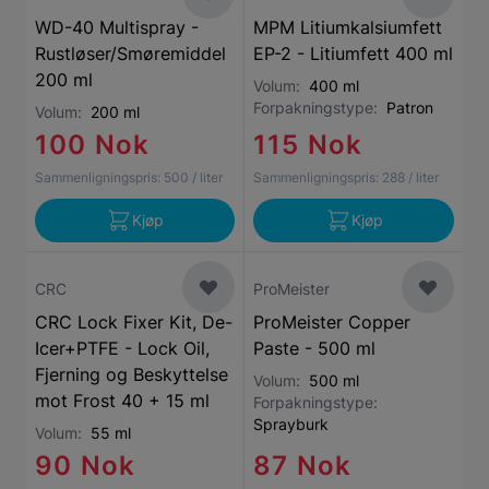
WD-40 Multispray -
MPM Litiumkalsiumfett
Rustløser/Smøremiddel
EP-2 - Litiumfett 400 ml
200 ml
Volum:
400 ml
Forpakningstype:
Patron
Volum:
200 ml
100 Nok
115 Nok
Sammenligningspris:
500
/ liter
Sammenligningspris:
288
/ liter
Kjøp
Kjøp
CRC
ProMeister
CRC Lock Fixer Kit, De-
ProMeister Copper
Icer+PTFE - Lock Oil,
Paste - 500 ml
Fjerning og Beskyttelse
Volum:
500 ml
mot Frost 40 + 15 ml
Forpakningstype:
Sprayburk
Volum:
55 ml
90 Nok
87 Nok