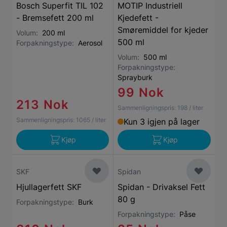
Bosch Superfit TIL 102
MOTIP Industriell
- Bremsefett 200 ml
Kjedefett -
Smøremiddel for kjeder
Volum:
200 ml
500 ml
Forpakningstype:
Aerosol
Volum:
500 ml
Forpakningstype:
Sprayburk
99 Nok
213 Nok
Sammenligningspris:
198
/ liter
Sammenligningspris:
1065
/ liter
Kun 3 igjen på lager
Kjøp
Kjøp
SKF
Spidan
Hjullagerfett SKF
Spidan - Drivaksel Fett
80 g
Forpakningstype:
Burk
Forpakningstype:
Påse