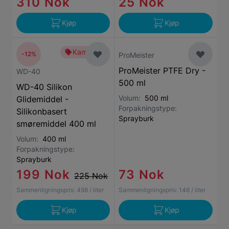
310 Nok
25 Nok
Kjøp
Kjøp
Kampanje
-12%
ProMeister
ProMeister PTFE Dry -
WD-40
500 ml
WD-40 Silikon
Volum:
500 ml
Glidemiddel -
Forpakningstype:
Silikonbasert
Sprayburk
smøremiddel 400 ml
Volum:
400 ml
Forpakningstype:
Sprayburk
199 Nok
73 Nok
225 Nok
Sammenligningspris:
498
/ liter
Sammenligningspris:
146
/ liter
Kjøp
Kjøp