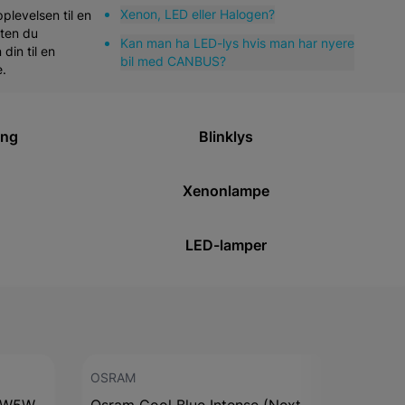
Xenon, LED eller Halogen?
plevelsen til en
nten du
Kan man ha LED-lys hvis man har nyere
din til en
bil med CANBUS?
e.
ing
Blinklys
Xenonlampe
LED-lamper
OSRAM
OSRA