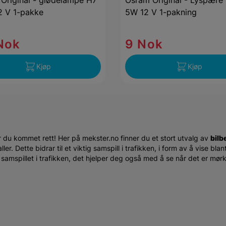
Original - glødelampe H7
Osram Original - Lyspær
 V 1-pakke
5W 12 V 1-pakning
Nok
9 Nok
Kjøp
Kjøp
r du kommet rett! Her på mekster.no finner du et stort utvalg av
bilb
r. Dette bidrar til et viktig samspill i trafikken, i form av å vise blan
or samspillet i trafikken, det hjelper deg også med å se når det er mør