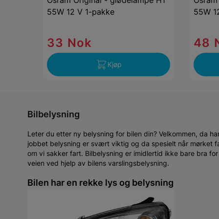
Osram Original - glødelampe H1
Osram 
55W 12 V 1-pakke
55W 12
33 Nok
48 
Kjøp
Bilbelysning
Leter du etter ny belysning for bilen din? Velkommen, da ha
jobbet belysning er svært viktig og da spesielt når mørket falle
om vi sakker fart. Bilbelysning er imidlertid ikke bare bra f
veien ved hjelp av bilens varslingsbelysning.
Bilen har en rekke lys og belysning