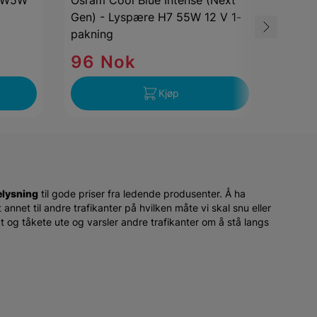
e W5W
Osram Cool Blue Intense (Next
Osram
Gen) - Lyspære H7 55W 12 V 1-
5W 12
pakning
96 Nok
14 
Kjøp
elysning
til gode priser fra ledende produsenter. Å ha
t annet til andre trafikanter på hvilken måte vi skal snu eller
kt og tåkete ute og varsler andre trafikanter om å stå langs