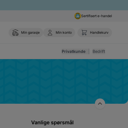
Sertifisert e-handel
Min garasje
Min konto
Handlekurv
Toggle 
Privatkunde
Bedrift
Vanlige spørsmål