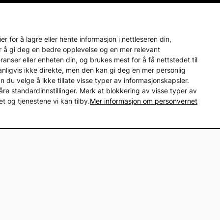
 for å lagre eller hente informasjon i nettleseren din,
r å gi deg en bedre opplevelse og en mer relevant
nser eller enheten din, og brukes mest for å få nettstedet til
ice
Produkter og løsninger
vanligvis ikke direkte, men den kan gi deg en mer personlig
an du velge å ikke tillate visse typer av informasjonskapsler.
s
Reservedeler
åre standardinnstillinger. Merk at blokkering av visse typer av
ørsmål
Tilbehør
 og tjenestene vi kan tilby.
Mer informasjon om personvernet
Merkevarer
andel
Motor-magasin
isgaranti på reservedeler
Lager i Sverige
60 dagers åpent kjøp
Gratis 