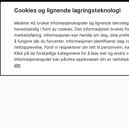
Email address
Cookies og lignende lagringsteknologi
Meskter AS bruker informasjonskapsler og lignende teknologier
hovedsakelig i form av cookies. Den informasjonen brukes fo
markedsføring. Informasjonen kan handle om deg, dine prefera
Kjøpsbetingelser og informasjon
Kundeserv
å fungere slik du forventer. Informasjonen identifiserer deg 
nettopplevelse. Fordi vi respekterer din rett til personvern, k
Betalingsmåte
Kontakt os
Klikk på de forskjellige kategoriene for å lese mer og endre v
Leveringsinformasjon
Vanlige sp
informasjonskapsler kan påvirke opplevelsen din av nettstedet
Åpent kjøp
Presserom
ditt
Retur
Sikker E-h
Pr