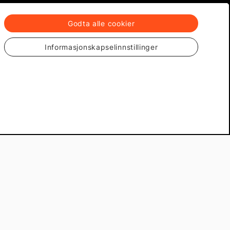
Abonner
Godta alle cookier
Informasjonskapselinnstillinger
Mekster.se
Om Mekster.no
Personvern
Cookiepolicy
returer