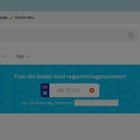
 kjøp
Gratis retur
Olje
Finn din bildel med registreringsnummer!
Har du ikke reg.nummer?
Velg kjøretøy manuelt