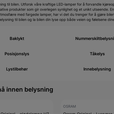
ing til bilen. Utforsk våre kraftige LED-lamper for å forvandle kjøreop
ative produkter som gir overlegen synlighet og et unikt utseende. E
tmosfære med fargede lamper, har vi det du trenger for å gjøre bilen 
sning til bilen og la bilen din lyse opp både veien og følelsene din
Baklykt
Nummerskiltbelysn
Posisjonslys
Tåkelys
Lystilbehør
Innebelysning
nå innen belysning
OSRAM