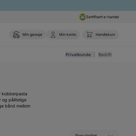
Sertifisert e-handel
Min garasje
Min konto
Handlekurv
Toggle 
Privatkunde
Bedrift
er kobberpasta
 og pålitelige
sige bånd mellom
Sorter etter