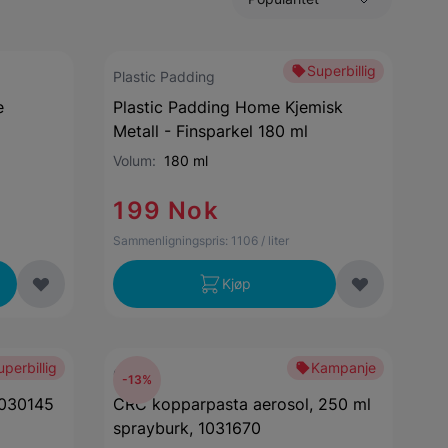
Superbillig
Plastic Padding
e
Plastic Padding Home Kjemisk
Metall - Finsparkel 180 ml
Volum:
180 ml
199 Nok
Sammenligningspris:
1106
/ liter
Kjøp
uperbillig
Kampanje
CRC
-13%
1030145
CRC kopparpasta aerosol, 250 ml
sprayburk, 1031670