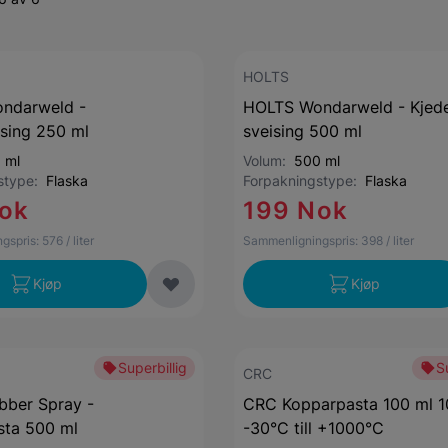
HOLTS
ndarweld -
HOLTS Wondarweld - Kjed
sing 250 ml
sveising 500 ml
 ml
Volum:
500 ml
gstype:
Flaska
Forpakningstype:
Flaska
ok
199 Nok
gspris:
576
/ liter
Sammenligningspris:
398
/ liter
Kjøp
Kjøp
Superbillig
S
CRC
bber Spray -
CRC Kopparpasta 100 ml 
sta 500 ml
-30°C till +1000°C