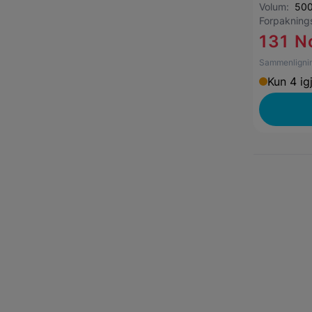
Volum:
500
Forpaknin
131 N
Sammenlignin
Kun 4 ig