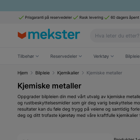
Prisgaranti på reservedeler
Rask levering
60 dagers åpent
Tilbehør
Reservedeler
Verktøy
Bilpleie
Hjem
Bilpleie
Kjemikalier
Kjemiske metaller
Kjemiske metaller
Oppgrader bilpleien din med vårt utvalg av kjemiske metaller
og rustbeskyttelsesmidler som gir deg varig beskyttelse mot
resultater kan du føle deg trygg på veiene og samtidig forl
deg og ditt trofaste kjøretøy med våre kraftfulle kjemikalier f
Active filtering
Produkter 1-