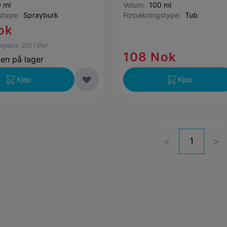
 ml
Volum:
100 ml
gstype:
Sprayburk
Forpakningstype:
Tub
ok
gspris:
262
/ liter
108 Nok
jen på lager
Kjøp
Kjøp
1