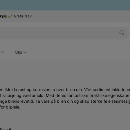
 kjøp
Gratis retur
Olje
! Ikke la rust og korrosjon ta over bilen din. Vårt sortiment inkluder
 slitasje og værforhold. Med deres fantastiske praktiske egenskaper
enge bilens levetid. Ta vare på bilen din og skap sterke følelsesmes
or bilpleie.
6 av 6