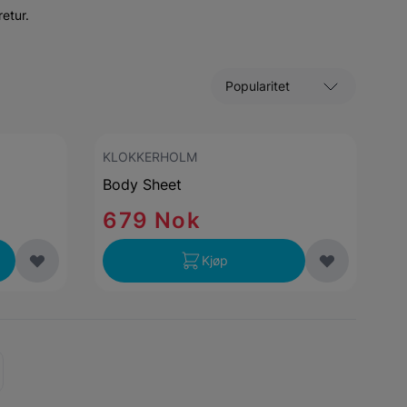
etur.
Sorter etter
KLOKKERHOLM
Body Sheet
679 Nok
Kjøp