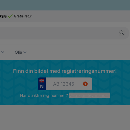
 kjøp
Gratis retur
Olje
Finn din bildel med registreringsnummer!
Har du ikke reg.nummer?
Velg kjøretøy manuelt