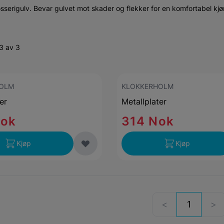
sserigulv. Bevar gulvet mot skader og flekker for en komfortabel kjør
3 av 3
OLM
KLOKKERHOLM
er
Metallplater
Nok
314 Nok
Kjøp
Kjøp
1