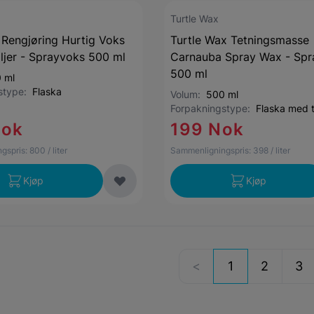
Turtle Wax
Rengjøring Hurtig Voks
Turtle Wax Tetningsmasse
ljer - Sprayvoks 500 ml
Carnauba Spray Wax - Spr
500 ml
 ml
gstype:
Flaska
Volum:
500 ml
Forpakningstype:
Flaska med t
Nok
199 Nok
gspris:
800
/ liter
Sammenligningspris:
398
/ liter
Kjøp
Kjøp
1
2
3