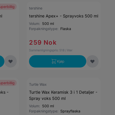
uperbillig
tershine
ml
tershine Apex+ - Sprayvoks 500 ml
Volum:
500 ml
Forpakningstype:
Flaska
259 Nok
Sammenligningspris:
518
/ liter
Kjøp
uperbillig
Turtle Wax
oks -
Turtle Wax Keramisk 3 i 1 Detaljer -
Spray voks 500 ml
Volum:
500 ml
Forpakningstype:
Sprayflaska