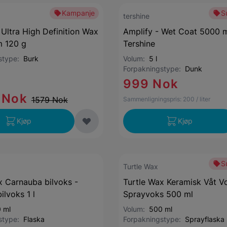
Kampanje
S
tershine
Ultra High Definition Wax
Amplify - Wet Coat 5000 
m 120 g
Tershine
gstype:
Burk
Volum:
5 l
Forpakningstype:
Dunk
999 Nok
 Nok
1579 Nok
Sammenligningspris:
200
/ liter
Kjøp
Kjøp
S
Turtle Wax
x Carnauba bilvoks -
Turtle Wax Keramisk Våt V
ilvoks 1 l
Sprayvoks 500 ml
 ml
Volum:
500 ml
gstype:
Flaska
Forpakningstype:
Sprayflaska