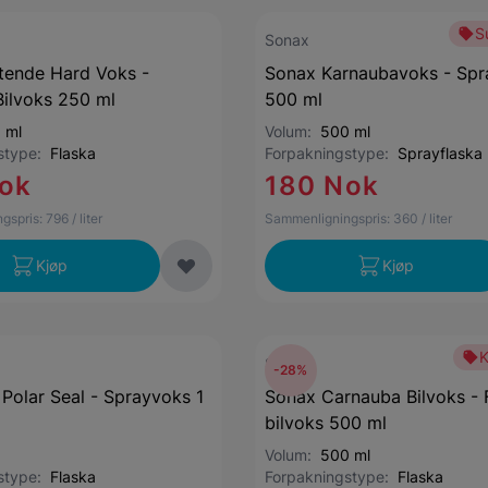
S
Sonax
tende Hard Voks -
Sonax Karnaubavoks - Spr
Bilvoks 250 ml
500 ml
 ml
Volum:
500 ml
gstype:
Flaska
Forpakningstype:
Sprayflaska
ok
180 Nok
gspris:
796
/ liter
Sammenligningspris:
360
/ liter
Kjøp
Kjøp
Sonax
-28%
Polar Seal - Sprayvoks 1
Sonax Carnauba Bilvoks - 
bilvoks 500 ml
Volum:
500 ml
gstype:
Flaska
Forpakningstype:
Flaska