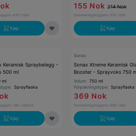
Nok
155 Nok
214 Nok
gspris:
420
/ liter
Sammenligningspris:
310
/ liter
Kjøp
Kjøp
Sonax
x Keramisk Spraybelegg -
Sonax Xtreme Keramisk Gl
s 500 ml
Booster - Sprayvoks 750 m
 ml
Volum:
750 ml
gstype:
Sprayflaska
Forpakningstype:
Sprayflaska
ok
369 Nok
gspris:
194
/ stykke
Sammenligningspris:
492
/ liter
Kjøp
Kjøp