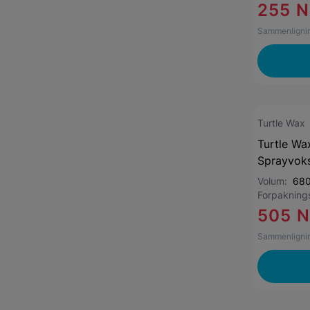
255 
Sammenlignin
Turtle Wax
Turtle Wa
Sprayvok
Volum:
680
Forpaknin
505 
Sammenlignin