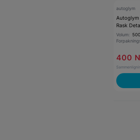
autoglym
Autoglym 
Rask Deta
Volum:
500
Forpaknin
400 
Sammenlignin