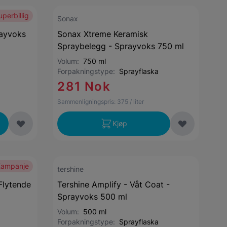
uperbillig
Sonax
ayvoks
Sonax Xtreme Keramisk
Spraybelegg - Sprayvoks 750 ml
Volum:
750 ml
Forpakningstype:
Sprayflaska
281 Nok
Sammenligningspris:
375
/ liter
Kjøp
Kampanje
tershine
Flytende
Tershine Amplify - Våt Coat -
Sprayvoks 500 ml
Volum:
500 ml
Forpakningstype:
Sprayflaska