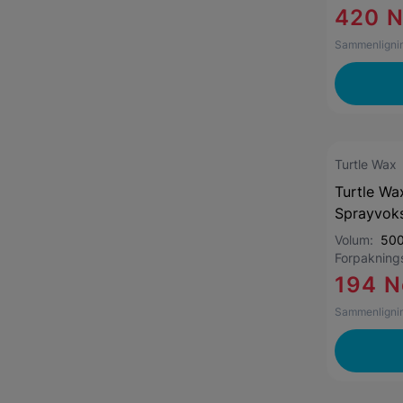
420 
Sammenlignin
Turtle Wax
Turtle Wa
Sprayvok
Volum:
500
Forpaknin
194 N
Sammenlignin