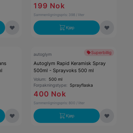
199 Nok
Sammenligningspris:
398
/ liter
Kjøp
Superbillig
autoglym
ans
Autoglym Rapid Keramisk Spray
l
500ml - Sprayvoks 500 ml
Volum:
500 ml
Forpakningstype:
Sprayflaska
400 Nok
Sammenligningspris:
800
/ liter
Kjøp