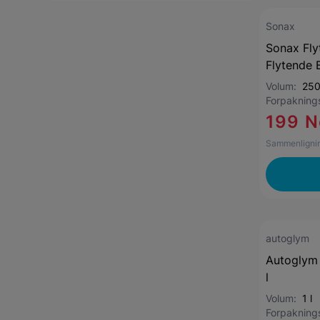
Sonax
Sonax Fly
Flytende 
Volum:
250
Forpaknin
199 N
Sammenlignin
autoglym
Autoglym 
l
Volum:
1 l
Forpaknin