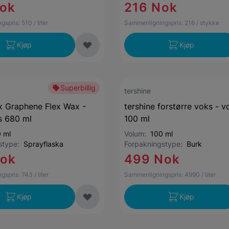
Nok
216 Nok
gspris:
510
/ liter
Sammenligningspris:
216
/ stykke
Kjøp
Kjøp
Superbillig
tershine
x Graphene Flex Wax -
tershine forstørre voks - v
s 680 ml
100 ml
 ml
Volum:
100 ml
gstype:
Sprayflaska
Forpakningstype:
Burk
Nok
499 Nok
gspris:
743
/ liter
Sammenligningspris:
4990
/ liter
Kjøp
Kjøp