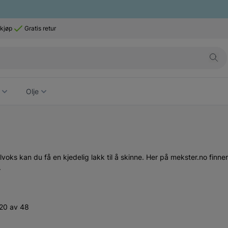
 kjøp
Gratis retur
Olje
lvoks kan du få en kjedelig lakk til å skinne. Her på mekster.no finne
.
-20 av 48