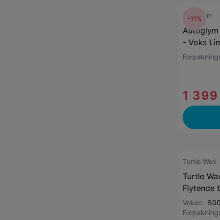
autoglym
-11%
Autoglym 
- Voks Li
Forpaknin
1 399
Turtle Wax
Turtle Wa
Flytende b
Volum:
500
Forpaknin