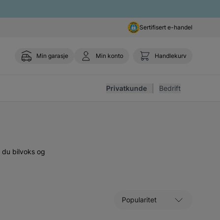
Sertifisert e-handel
Min garasje
Min konto
Handlekurv
Toggle 
Privatkunde
Bedrift
r du bilvoks og
Sorter etter