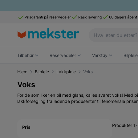
Prisgaranti på reservedeler
Rask levering
60 dagers åpent
Tilbehør
Reservedeler
Verktøy
Bilpleie
Hjem
Bilpleie
Lakkpleie
Voks
Voks
For de som liker en bil med glans, kalles svaret voks! Med bi
lakkforsegling fra ledende produsenter til fenomenale priser
Active filtering
Produkter 1
Pris