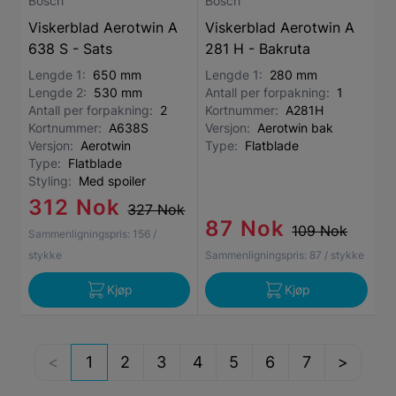
Bosch
Bosch
Viskerblad Aerotwin A
Viskerblad Aerotwin A
638 S - Sats
281 H - Bakruta
Lengde 1:
650 mm
Lengde 1:
280 mm
Lengde 2:
530 mm
Antall per forpakning:
1
Antall per forpakning:
2
Kortnummer:
A281H
Kortnummer:
A638S
Versjon:
Aerotwin bak
Versjon:
Aerotwin
Type:
Flatblade
Type:
Flatblade
Styling:
Med spoiler
312 Nok
327 Nok
87 Nok
109 Nok
Sammenligningspris:
156
/
stykke
Sammenligningspris:
87
/ stykke
Kjøp
Kjøp
1
2
3
4
5
6
7