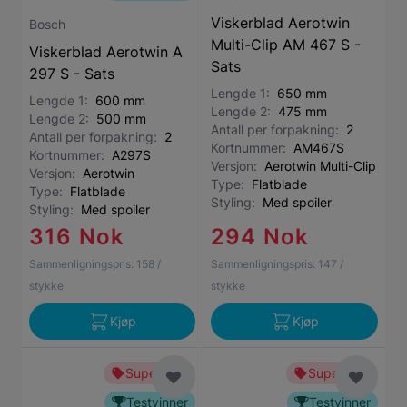
Viskerblad Aerotwin
Bosch
Multi-Clip AM 467 S -
Viskerblad Aerotwin A
Sats
297 S - Sats
Lengde 1:
650 mm
Lengde 1:
600 mm
Lengde 2:
475 mm
Lengde 2:
500 mm
Antall per forpakning:
2
Antall per forpakning:
2
Kortnummer:
AM467S
Kortnummer:
A297S
Versjon:
Aerotwin Multi-Clip
Versjon:
Aerotwin
Type:
Flatblade
Type:
Flatblade
Styling:
Med spoiler
Styling:
Med spoiler
316 Nok
294 Nok
Sammenligningspris:
158
/
Sammenligningspris:
147
/
stykke
stykke
Kjøp
Kjøp
Superbillig
Superbillig
Testvinner
Testvinner