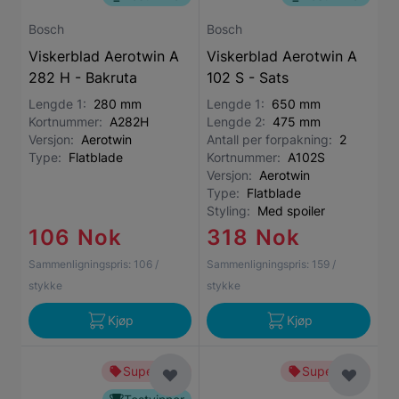
Bosch
Bosch
Viskerblad Aerotwin A
Viskerblad Aerotwin A
282 H - Bakruta
102 S - Sats
Lengde 1:
280 mm
Lengde 1:
650 mm
Kortnummer:
A282H
Lengde 2:
475 mm
Versjon:
Aerotwin
Antall per forpakning:
2
Type:
Flatblade
Kortnummer:
A102S
Versjon:
Aerotwin
Type:
Flatblade
Styling:
Med spoiler
106 Nok
318 Nok
Sammenligningspris:
106
/
Sammenligningspris:
159
/
stykke
stykke
Kjøp
Kjøp
Superbillig
Superbillig