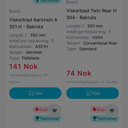
Testvinner
Bosch
Viskerblad Twin Rear H
Bosch
304 - Bakruta
Viskerblad Aerotwin A
Lengde 1:
300 mm
351 H - Bakruta
Antall per forpakning:
1
Lengde 1:
350 mm
Kortnummer:
H304
Antall per forpakning:
1
Versjon:
Conventional Rear
Kortnummer:
A351H
Type:
Standard
Versjon:
Aerotwin
Type:
Flatblade
141 Nok
74 Nok
Sammenligningspris:
141
/
stykke
Sammenligningspris:
74
/ stykke
Kjøp
Kjøp
Superbillig
Superbillig
Testvinner
Testvinner