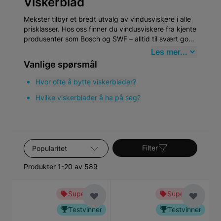
Viskerblad
Mekster tilbyr et bredt utvalg av vindusviskere i alle
prisklasser. Hos oss finner du vindusviskere fra kjente
produsenter som Bosch og SWF – alltid til svært gode
priser. Skriv inn bilens registreringsnummer, så finner
Les mer...
du umiddelbart viskerbladene som passer akkurat
Vanlige spørsmål
din bil!
Hvor ofte å bytte viskerblader?
Hvilke viskerblader å ha på seg?
Sorter etter
Filter
Produkter 1-20 av 589
Superbillig
Superbillig
Testvinner
Testvinner