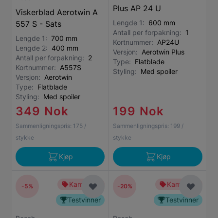
Plus AP 24 U
Viskerblad Aerotwin A
Lengde 1:
600 mm
557 S - Sats
Antall per forpakning:
1
Lengde 1:
700 mm
Kortnummer:
AP24U
Lengde 2:
400 mm
Versjon:
Aerotwin Plus
Antall per forpakning:
2
Type:
Flatblade
Kortnummer:
A557S
Styling:
Med spoiler
Versjon:
Aerotwin
Type:
Flatblade
Styling:
Med spoiler
349 Nok
199 Nok
Sammenligningspris:
175
/
Sammenligningspris:
199
/
stykke
stykke
Kjøp
Kjøp
Kampanje
Kampanje
-5%
-20%
Testvinner
Testvinner