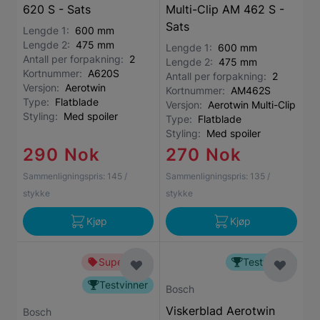
620 S - Sats
Multi-Clip AM 462 S -
Sats
Lengde 1:
600 mm
Lengde 2:
475 mm
Lengde 1:
600 mm
Antall per forpakning:
2
Lengde 2:
475 mm
Kortnummer:
A620S
Antall per forpakning:
2
Versjon:
Aerotwin
Kortnummer:
AM462S
Type:
Flatblade
Versjon:
Aerotwin Multi-Clip
Styling:
Med spoiler
Type:
Flatblade
Styling:
Med spoiler
290 Nok
270 Nok
Sammenligningspris:
145
/
Sammenligningspris:
135
/
stykke
stykke
Kjøp
Kjøp
Superbillig
Testvinner
Testvinner
Bosch
Viskerblad Aerotwin
Bosch