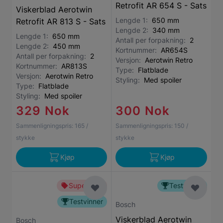
Retrofit AR 654 S - Sats
Viskerblad Aerotwin
Lengde 1:
650 mm
Retrofit AR 813 S - Sats
Lengde 2:
340 mm
Lengde 1:
650 mm
Antall per forpakning:
2
Lengde 2:
450 mm
Kortnummer:
AR654S
Antall per forpakning:
2
Versjon:
Aerotwin Retro
Kortnummer:
AR813S
Type:
Flatblade
Versjon:
Aerotwin Retro
Styling:
Med spoiler
Type:
Flatblade
Styling:
Med spoiler
329 Nok
300 Nok
Sammenligningspris:
165
/
Sammenligningspris:
150
/
stykke
stykke
Kjøp
Kjøp
Superbillig
Testvinner
Testvinner
Bosch
Viskerblad Aerotwin
Bosch