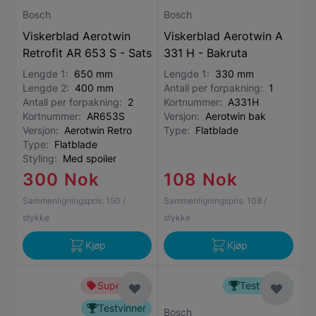
Bosch
Bosch
Viskerblad Aerotwin
Viskerblad Aerotwin A
Retrofit AR 653 S - Sats
331 H - Bakruta
Lengde 1:
650 mm
Lengde 1:
330 mm
Lengde 2:
400 mm
Antall per forpakning:
1
Antall per forpakning:
2
Kortnummer:
A331H
Kortnummer:
AR653S
Versjon:
Aerotwin bak
Versjon:
Aerotwin Retro
Type:
Flatblade
Type:
Flatblade
Styling:
Med spoiler
300 Nok
108 Nok
Sammenligningspris:
150
/
Sammenligningspris:
108
/
stykke
stykke
Kjøp
Kjøp
Superbillig
Testvinner
Testvinner
Bosch