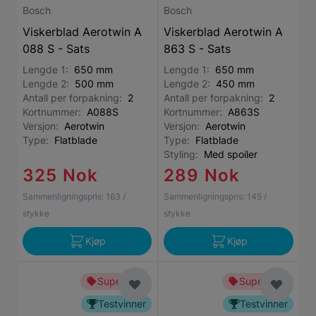
Bosch
Bosch
Viskerblad Aerotwin A
Viskerblad Aerotwin A
088 S - Sats
863 S - Sats
Lengde 1:
650 mm
Lengde 1:
650 mm
Lengde 2:
500 mm
Lengde 2:
450 mm
Antall per forpakning:
2
Antall per forpakning:
2
Kortnummer:
A088S
Kortnummer:
A863S
Versjon:
Aerotwin
Versjon:
Aerotwin
Type:
Flatblade
Type:
Flatblade
Styling:
Med spoiler
325 Nok
289 Nok
Sammenligningspris:
163
/
Sammenligningspris:
145
/
stykke
stykke
Kjøp
Kjøp
Superbillig
Superbillig
Testvinner
Testvinner