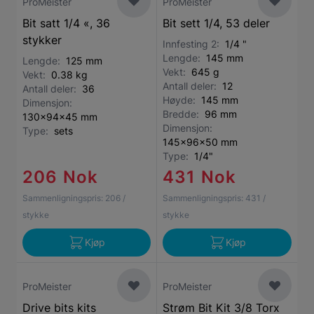
ProMeister
ProMeister
Bit satt 1/4 «, 36
Bit sett 1/4, 53 deler
stykker
Innfesting 2:
1/4 "
Lengde:
145 mm
Lengde:
125 mm
Vekt:
645 g
Vekt:
0.38 kg
Antall deler:
12
Antall deler:
36
Høyde:
145 mm
Dimensjon:
Bredde:
96 mm
130x94x45 mm
Dimensjon:
Type:
sets
145x96x50 mm
Type:
1/4"
206 Nok
431 Nok
Sammenligningspris:
206
/
Sammenligningspris:
431
/
stykke
stykke
Kjøp
Kjøp
ProMeister
ProMeister
Drive bits kits
Strøm Bit Kit 3/8 Torx