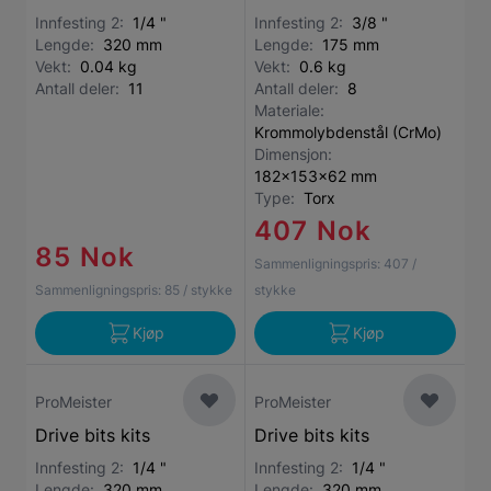
Innfesting 2:
1/4 "
Innfesting 2:
3/8 "
Lengde:
320 mm
Lengde:
175 mm
Vekt:
0.04 kg
Vekt:
0.6 kg
Antall deler:
11
Antall deler:
8
Materiale:
Krommolybdenstål (CrMo)
Dimensjon:
182x153x62 mm
Type:
Torx
407 Nok
85 Nok
Sammenligningspris:
407
/
Sammenligningspris:
85
/ stykke
stykke
Kjøp
Kjøp
ProMeister
ProMeister
Drive bits kits
Drive bits kits
Innfesting 2:
1/4 "
Innfesting 2:
1/4 "
Lengde:
320 mm
Lengde:
320 mm