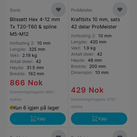
Sonic
ProMeister
Bitssett Hex 4-12 mm
Kraftbits 10 mm, sats
Tx T20-T60 & spline
42 delar ProMeister
M5-M12
Innfesting 2:
10 mm
Lengde:
420 mm
Innfesting 2:
10 mm
Vekt:
1.9 kg
Lengde:
325 mm
Antall deler:
42
Vekt:
2.19 kg
Høyde:
48 mm
Antall deler:
42
Bredde:
200 mm
Høyde:
31.5 mm
Dimensjon:
10 mm
Bredde:
162 mm
866 Nok
429 Nok
Sammenligningspris:
866
/
stykke
Sammenligningspris:
429
/
stykke
Kun 6 igjen på lager
Kjøp
Kjøp