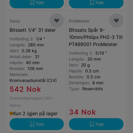
Kjøp
Kjøp
Sonic
ProMeister
Bitssett 1/4" 31 deler
Bitssats Spår 8-
10mm/Philips PH2-3 Till
Innfesting 2:
1/4 "
PT498001 ProMeister
Lengde:
280 mm
Vekt:
0.28 kg
Innfesting 2:
5/16 "
Antall deler:
31
Lengde:
30 mm
Høyde:
40 mm
Vekt:
20 g
Bredde:
106 mm
Høyde:
0.5 cm
Materiale:
Bredde:
0.5 cm
Kromvanadiumstål (CrV)
Dimensjon:
8 mm
542 Nok
Type:
Reservbits
Sammenligningspris:
542
/
stykke
34 Nok
Kun 2 igjen på lager
Kjøp
Kjøp