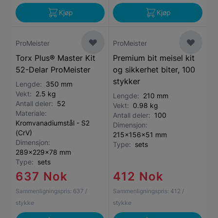
Kjøp
Kjøp
ProMeister
ProMeister
Torx Plus® Master Kit
Premium bit meisel kit
52-Delar ProMeister
og sikkerhet biter, 100
stykker
Lengde:
350 mm
Vekt:
2.5 kg
Lengde:
210 mm
Antall deler:
52
Vekt:
0.98 kg
Materiale:
Antall deler:
100
Kromvanadiumstål - S2
Dimensjon:
(CrV)
215x156x51 mm
Dimensjon:
Type:
sets
289x229x78 mm
Type:
sets
637 Nok
412 Nok
Sammenligningspris:
637
/
Sammenligningspris:
412
/
stykke
stykke