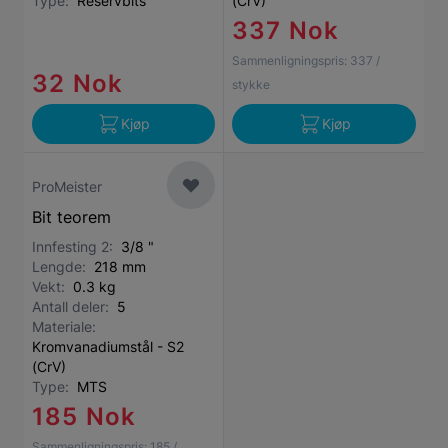
Type:
Reservbits
(CrV)
337 Nok
Sammenligningspris:
337
/
32 Nok
stykke
Kjøp
Kjøp
ProMeister
Bit teorem
Innfesting 2:
3/8 "
Lengde:
218 mm
Vekt:
0.3 kg
Antall deler:
5
Materiale:
Kromvanadiumstål - S2
(CrV)
Type:
MTS
185 Nok
Sammenligningspris:
185
/