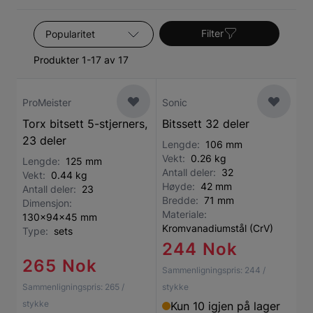
Sorter etter
Filter
Produkter 1-17 av 17
ProMeister
Sonic
Torx bitsett 5-stjerners,
Bitssett 32 deler
23 deler
Lengde:
106 mm
Vekt:
0.26 kg
Lengde:
125 mm
Antall deler:
32
Vekt:
0.44 kg
Høyde:
42 mm
Antall deler:
23
Bredde:
71 mm
Dimensjon:
Materiale:
130x94x45 mm
Kromvanadiumstål (CrV)
Type:
sets
244 Nok
265 Nok
Sammenligningspris:
244
/
Sammenligningspris:
265
/
stykke
stykke
Kun 10 igjen på lager