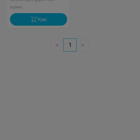
stykke
Kjøp
1