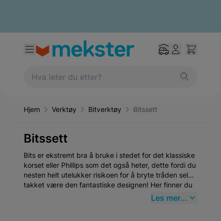
Hjem
Verktøy
Bitverktøy
Bitssett
Bitssett
Bits er ekstremt bra å bruke i stedet for det klassiske
korset eller Phillips som det også heter, dette fordi du
nesten helt utelukker risikoen for å bryte tråden selv,
takket være den fantastiske designen! Her finner du
biter i alle forskjellige størrelser til svært gode priser!
Les mer...