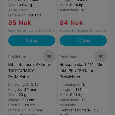
Vekt:
0.04 kg
Vekt:
0.04 kg
Antall deler:
11
Antall deler:
11
Dimensjon:
T8-T40
85 Nok
84 Nok
Sammenligningspris:
85
/ stykke
Sammenligningspris:
84
/ stykke
Kjøp
Kjøp
ProMeister
ProMeister
Bitssats Insex 4-8mm
Bitsspärrskaft 1/4" Mini
Till PT498001
Inkl. Bits 12-Delar
ProMeister
ProMeister
Innfesting 2:
5/16 "
Innfesting 2:
1/4 "
Lengde:
30 mm
Lengde:
114 mm
Vekt:
20 g
Vekt:
0.21 kg
Høyde:
0.8 cm
Antall deler:
12
Bredde:
0.8 cm
Materiale:
Dimensjon:
4-8 mm
Kromvanadiumstål - S2