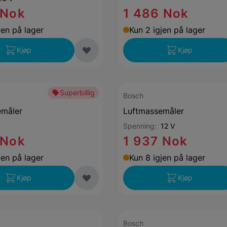
 Nok
1 486 Nok
jen på lager
Kun 2 igjen på lager
Kjøp
Kjøp
Superbillig
Bosch
emåler
Luftmassemåler
Spenning:
12 V
 Nok
1 937 Nok
jen på lager
Kun 8 igjen på lager
Kjøp
Kjøp
Bosch