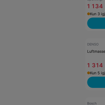
1 134
Kun 3 ig
DENSO
Luftmass
1 314
Kun 5 ig
Bosch