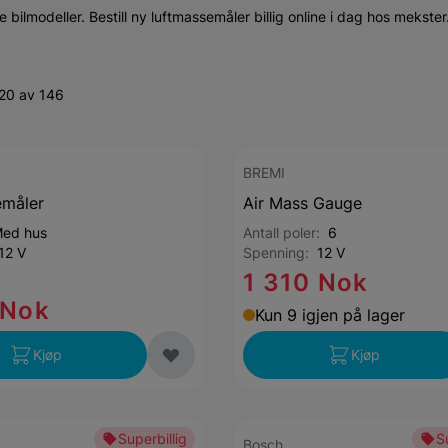
te bilmodeller. Bestill ny luftmassemåler billig online i dag hos mekster
-20 av 146
BREMI
emåler
Air Mass Gauge
ed hus
Antall poler:
6
12 V
Spenning:
12 V
1 310 Nok
 Nok
Kun 9 igjen på lager
Kjøp
Kjøp
Superbillig
S
Bosch