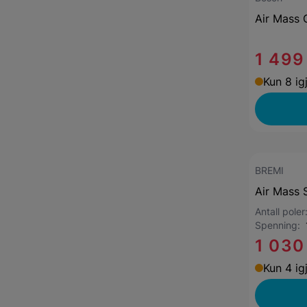
Air Mass
1 499
Kun 8 ig
BREMI
Air Mass 
Antall pole
Spenning:
1 030
Kun 4 ig