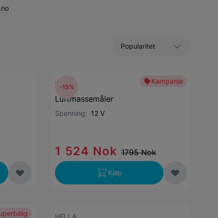
.no
Sorter etter
Kampanje
Bosch
-15%
Luftmassemåler
Spenning:
12 V
1 524 Nok
1795 Nok
Kjøp
uperbillig
HELLA