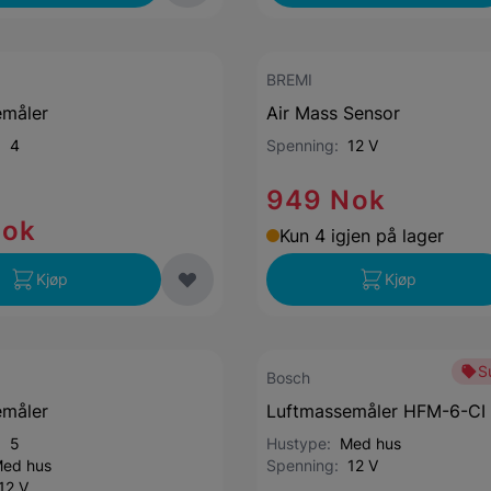
BREMI
emåler
Air Mass Sensor
r:
4
Spenning:
12 V
949 Nok
Nok
Kun 4 igjen på lager
Kjøp
Kjøp
S
Bosch
emåler
Luftmassemåler HFM-6-CI
r:
5
Hustype:
Med hus
ed hus
Spenning:
12 V
12 V