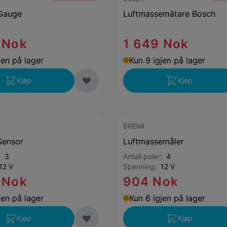
 Gauge
Luftmassemätare Bosch
 Nok
1 649 Nok
jen på lager
Kun 9 igjen på lager
Kjøp
Kjøp
BREMI
Sensor
Luftmassemåler
r:
3
Antall poler:
4
12 V
Spenning:
12 V
 Nok
904 Nok
jen på lager
Kun 6 igjen på lager
Kjøp
Kjøp