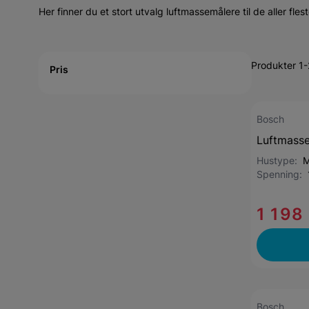
Her finner du et stort utvalg luftmassemålere til de aller fles
Active filtering
Produkter 1
Pris
Bosch
Luftmass
Hustype:
M
Spenning:
1 198
Bosch