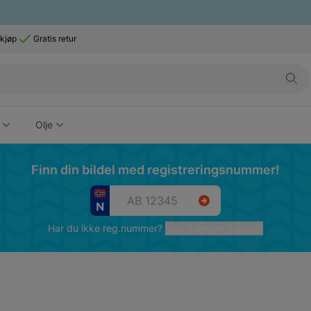
 kjøp
Gratis retur
Olje
Finn din bildel med registreringsnummer!
Har du ikke reg.nummer?
Velg kjøretøy manuelt