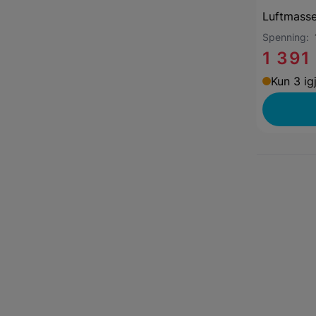
Luftmass
Spenning:
1 391
Kun 3 ig