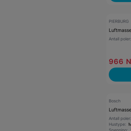
PIERBURG
Luftmass
Antall pole
966 
Bosch
Luftmass
Antall pole
Hustype:
M
Spenning: