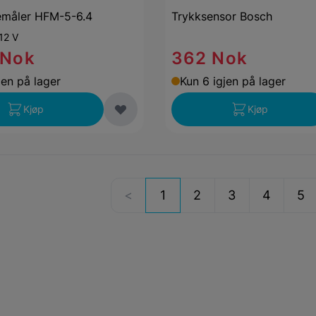
emåler HFM-5-6.4
Trykksensor Bosch
12 V
 Nok
362 Nok
jen på lager
Kun 6 igjen på lager
Kjøp
Kjøp
1
2
3
4
5