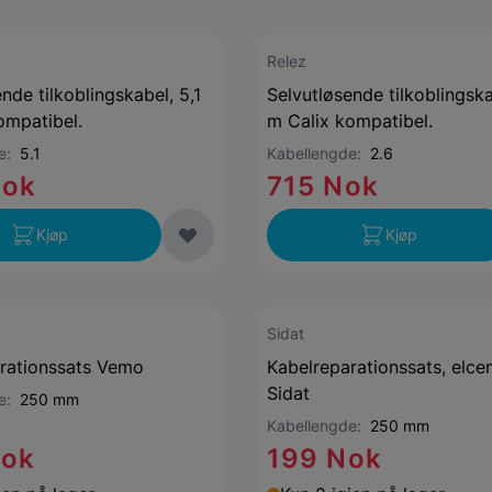
Relez
nde tilkoblingskabel, 5,1
Selvutløsende tilkoblingska
mpatibel.
m Calix kompatibel.
de:
5.1
Kabellengde:
2.6
Nok
715 Nok
Kjøp
Kjøp
Sidat
rationssats Vemo
Kabelreparationssats, elcen
Sidat
de:
250 mm
Kabellengde:
250 mm
Nok
199 Nok