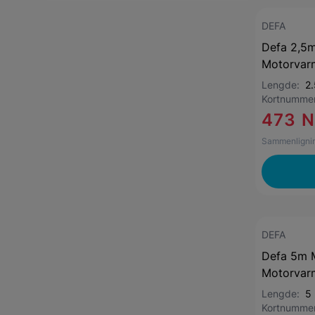
DEFA
Defa 2,5m
Motorvar
Lengde:
2
Kortnumme
473 
Sammenlignin
DEFA
Defa 5m M
Motorvar
Lengde:
5
Kortnumme