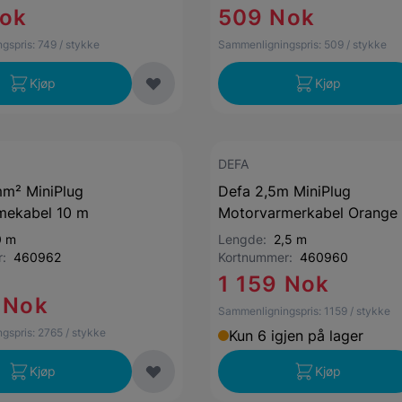
Nok
509 Nok
gspris:
749
/ stykke
Sammenligningspris:
509
/ stykke
Kjøp
Kjøp
DEFA
mm² MiniPlug
Defa 2,5m MiniPlug
mekabel 10 m
Motorvarmerkabel Orange
0 m
Lengde:
2,5 m
r:
460962
Kortnummer:
460960
1 159 Nok
 Nok
Sammenligningspris:
1159
/ stykke
gspris:
2765
/ stykke
Kun 6 igjen på lager
Kjøp
Kjøp