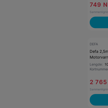
749 
Sammenlignin
DEFA
Defa 2,5
Motorvar
Lengde:
1
Kortnumme
2 765
Sammenlignin