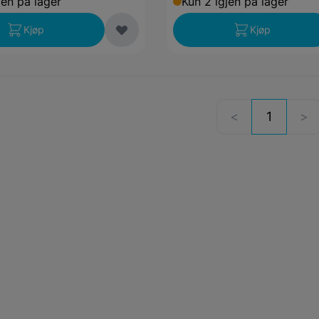
jen på lager
Kun 2 igjen på lager
Kjøp
Kjøp
1