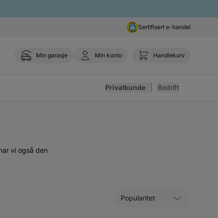
Sertifisert e-handel
Min garasje
Min konto
Handlekurv
Toggle 
Privatkunde
Bedrift
 har vi også den
Sorter etter