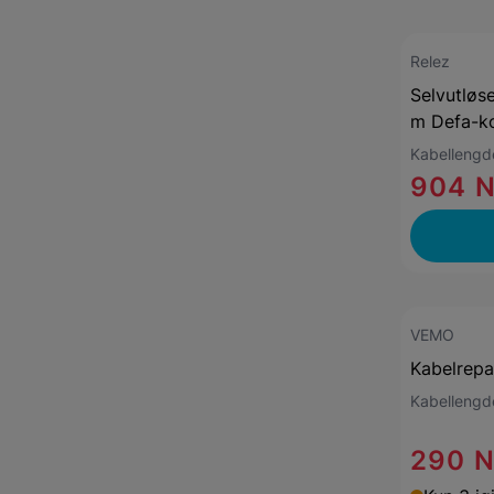
Relez
Selvutløse
m Defa-ko
Kabelleng
904 
VEMO
Kabelrepa
Kabelleng
290 