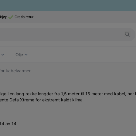
 kjøp
Gratis retur
Olje
 for kabelvarmer
gelige i en lang rekke lengder fra 1,5 meter til 15 meter med kabel, her
tente Defa Xtreme for ekstremt kaldt klima
14 av 14