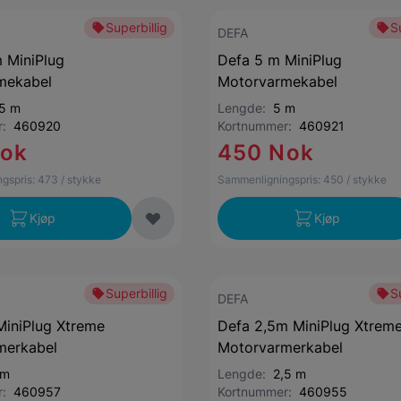
Superbillig
S
DEFA
 MiniPlug
Defa 5 m MiniPlug
mekabel
Motorvarmekabel
.5 m
Lengde:
5 m
r:
460920
Kortnummer:
460921
Nok
450 Nok
gspris:
473
/ stykke
Sammenligningspris:
450
/ stykke
Kjøp
Kjøp
Superbillig
S
DEFA
iniPlug Xtreme
Defa 2,5m MiniPlug Xtrem
merkabel
Motorvarmerkabel
 m
Lengde:
2,5 m
r:
460957
Kortnummer:
460955