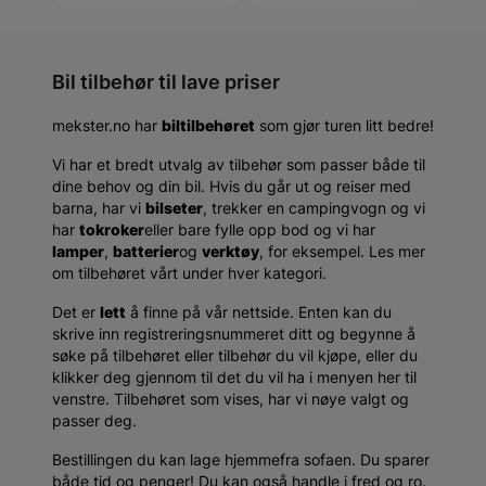
Bil tilbehør til lave priser
mekster.no har
biltilbehøret
som gjør turen litt bedre!
Vi har et bredt utvalg av tilbehør som passer både til
dine behov og din bil. Hvis du går ut og reiser med
barna, har vi
bilseter
, trekker en campingvogn og vi
har
tokroker
eller bare fylle opp bod og vi har
lamper
,
batterier
og
verktøy
, for eksempel. Les mer
om tilbehøret vårt under hver kategori.
Det er
lett
å finne på vår nettside. Enten kan du
skrive inn registreringsnummeret ditt og begynne å
søke på tilbehøret eller tilbehør du vil kjøpe, eller du
klikker deg gjennom til det du vil ha i menyen her til
venstre. Tilbehøret som vises, har vi nøye valgt og
passer deg.
Bestillingen du kan lage hjemmefra sofaen. Du sparer
både tid og penger! Du kan også handle i fred og ro.