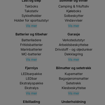
Last og slep
Sommer og vinter
Takboks
Camping & friluftsliv
Takstativ
Kjøleboks
Sykkelholder
Solbeskytter
Holder for sportsutstyr
Vindavviser
Vis mer
Vis mer
Batterier og tilbehør
Garasje
Batteriladere
Verkstedutstyr
Fritidsbatterier
Arbeidsbeskyttelse
Marinbatterier
Drivstoff - og oljedunker
MC-batterier
Dekklagring
Vis mer
Vis mer
Fjernlys
Bilmatter og setetrekk
LEDbarpakke
Kupematter
LEDbar
Bagasjeromsmatter
Ekstralyspakke
Setetrekk
Ekstralys
Klesbeskyttelse
Vis mer
Vis mer
Elbillading
Underholdning