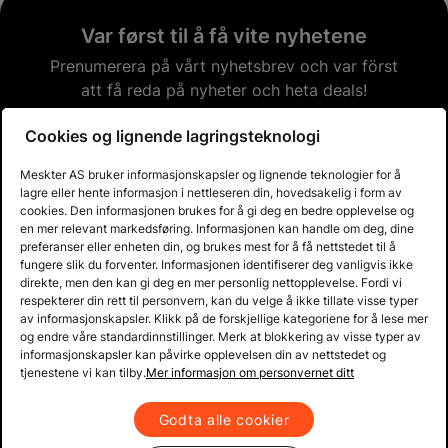
Var først til å få vite nyhetene
Prenumerera på vårt nyhetsbrev och var först
att få reda på nyheter och heta deals!
Cookies og lignende lagringsteknologi
Email address
Meskter AS bruker informasjonskapsler og lignende teknologier for å
lagre eller hente informasjon i nettleseren din, hovedsakelig i form av
cookies. Den informasjonen brukes for å gi deg en bedre opplevelse og
Abonner
en mer relevant markedsføring. Informasjonen kan handle om deg, dine
preferanser eller enheten din, og brukes mest for å få nettstedet til å
fungere slik du forventer. Informasjonen identifiserer deg vanligvis ikke
direkte, men den kan gi deg en mer personlig nettopplevelse. Fordi vi
Kjøpsbetingelser og informasjon
respekterer din rett til personvern, kan du velge å ikke tillate visse typer
av informasjonskapsler. Klikk på de forskjellige kategoriene for å lese mer
og endre våre standardinnstillinger. Merk at blokkering av visse typer av
Kundeservice
informasjonskapsler kan påvirke opplevelsen din av nettstedet og
tjenestene vi kan tilby.
Mer informasjon om personvernet ditt
Produkter og løsninger
Godta alle cookier