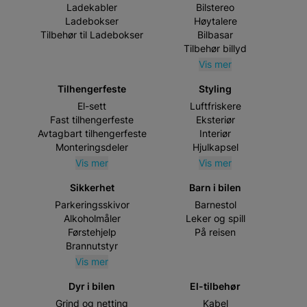
Ladekabler
Bilstereo
Ladebokser
Høytalere
Tilbehør til Ladebokser
Bilbasar
Tilbehør billyd
Vis mer
Tilhengerfeste
Styling
El-sett
Luftfriskere
Fast tilhengerfeste
Eksteriør
Avtagbart tilhengerfeste
Interiør
Monteringsdeler
Hjulkapsel
Vis mer
Vis mer
Sikkerhet
Barn i bilen
Parkeringsskivor
Barnestol
Alkoholmåler
Leker og spill
Førstehjelp
På reisen
Brannutstyr
Vis mer
Dyr i bilen
El-tilbehør
Grind og netting
Kabel