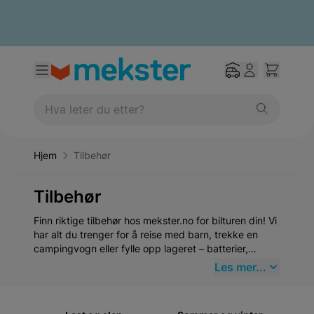
Hjem
Tilbehør
Tilbehør
Finn riktige tilbehør hos mekster.no for bilturen din! Vi
har alt du trenger for å reise med barn, trekke en
campingvogn eller fylle opp lageret – batterier,
ladere, takbokser, ekstrabelysning, bilstereo og mye
Les mer...
mer. Bestill enkelt fra sofaen og spar tid og penger.
Velkommen til oss for kvalitetsprodukter til gode
priser!