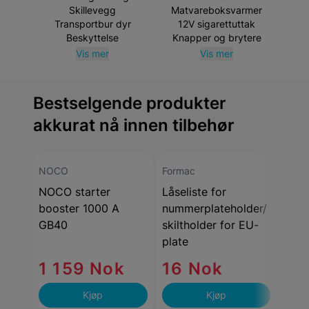
Skillevegg
Matvareboksvarmer
Transportbur dyr
12V sigarettuttak
Beskyttelse
Knapper og brytere
Vis mer
Vis mer
Bestselgende produkter
akkurat nå innen tilbehør
NOCO
Formac
DEFA
NOCO starter
Låseliste for
Defa
booster 1000 A
nummerplateholder/
2.5 
GB40
skiltholder for EU-
plate
1 159 Nok
16 Nok
86
Kjøp
Kjøp