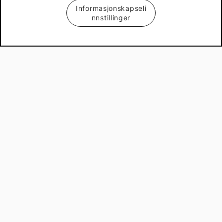
Mekster.se
Informasjonskapseli
nnstillinger
Prisgaranti på reservedeler
Lager i Sverige
60 dagers åpent kjøp
Gratis returer
Copyright © 2013 - 2026 Mekster.no
Organisasjonsnummer: 556917-2595