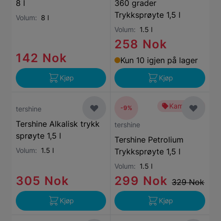
8 l
360 grader
Trykksprøyte 1,5 l
Volum:
8 l
Volum:
1.5 l
258 Nok
142 Nok
Kun 10 igjen på lager
Kjøp
Kjøp
Kampanje
-9%
tershine
Tershine Alkalisk trykk
tershine
sprøyte 1,5 l
Tershine Petrolium
Volum:
1.5 l
Trykksprøyte 1,5 l
Volum:
1.5 l
305 Nok
299 Nok
329 Nok
Kjøp
Kjøp