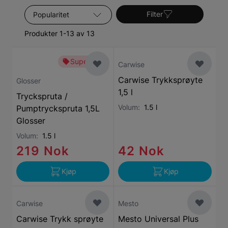
Sorter etter
Filter
Produkter 1-13 av 13
Superbillig
Carwise
Carwise Trykksprøyte
Glosser
1,5 l
Tryckspruta /
Volum:
1.5 l
Pumptryckspruta 1,5L
Glosser
Volum:
1.5 l
219 Nok
42 Nok
Kjøp
Kjøp
Carwise
Mesto
Carwise Trykk sprøyte
Mesto Universal Plus