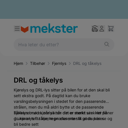
Hjem
Tilbehør
Fjernlys
DRL og tåkelys
DRL og tåkelys
Kjørelys og DRL-lys sitter på bilen for at den skal bli
sett ekstra godt. På dagtid kan du bruke
varslingsbelysningen i stedet for den passerende
strålen, men du må aldri bytte ut de passerende
bjelkene med kjørelys når det er mørkt ute. Her finner
Tåkelys brukes når sikten din er sterkt svekket på
du kjørelys fra kjente produsenter til gode priser.
grunn av tett tåke, regn eller snø slik at du kan se og
bli bedre sett