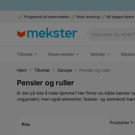
Prisgaranti på reservedeler
Rask levering
60 dagers åpent
Tilbehør
Reservedeler
Verktøy
Bilpleie
Hjem
Tilbehør
Garasje
Pensler og ruller
Pensler og ruller
Er det på tide å male hjemme? Her finner du både børster og r
veggmaleri, men også elementer, fasade- og steinskott børste
Active filtering
Produkter 1-
Pris