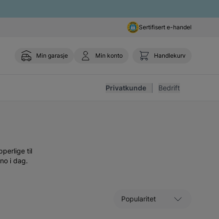
Sertifisert e-handel
Min garasje
Min konto
Handlekurv
Toggle 
Privatkunde
Bedrift
perlige til
no i dag.
Sorter etter