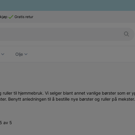
 kjøp
Gratis retur
Olje
uller til hjemmebruk. Vi selger blant annet vanlige børster som er yp
r. Benytt anledningen til å bestille nye børster og ruller på mekster.
5 av 5