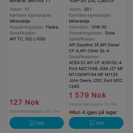
Mineral Selfmix 1 l
10W-30 20L Castrol
Volum:
1 l
Volum:
20 l
Kjemiske egenskaper:
Kjemiske egenskaper:
Mineralolja
Mineralolja
Forpakningstype:
Flaska
Viskositet:
10W-30
Spesifikasjon:
Forpakningstype:
Dunk
API TC, ISO L-EGD
Spesifikasjon:
API Gasoline SF,API Diesel
CF-4,API Other GL-4
Spesifikasjoner:
ACEA E2 API CF-4/SF/GL-4
Ford M2C159B JDM J27 MF
M1139/M1144 MF M1135
John Deere J20C Ford M2C
134D
1 579 Nok
127 Nok
Sammenligningspris:
79
/ liter
Sammenligningspris:
127
/ liter
Kun 4 igjen på lager
Kjøp
Kjøp