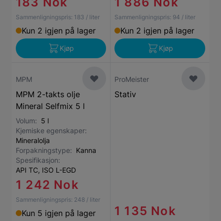
183 Nok
1 886 Nok
Sammenligningspris:
183
/ liter
Sammenligningspris:
94
/ liter
Kun 2 igjen på lager
Kun 2 igjen på lager
Kjøp
Kjøp
MPM
ProMeister
MPM 2-takts olje
Stativ
Mineral Selfmix 5 l
Volum:
5 l
Kjemiske egenskaper:
Mineralolja
Forpakningstype:
Kanna
Spesifikasjon:
API TC, ISO L-EGD
1 242 Nok
Sammenligningspris:
248
/ liter
1 135 Nok
Kun 5 igjen på lager