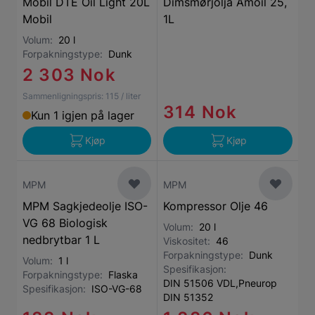
Mobil DTE Oil Light 20L
Dimsmørjolja Amoil 25,
Mobil
1L
Volum:
20 l
Forpakningstype:
Dunk
2 303 Nok
Sammenligningspris:
115
/ liter
314 Nok
Kun 1 igjen på lager
Kjøp
Kjøp
MPM
MPM
MPM Sagkjedeolje ISO-
Kompressor Olje 46
VG 68 Biologisk
Volum:
20 l
nedbrytbar 1 L
Viskositet:
46
Forpakningstype:
Dunk
Volum:
1 l
Spesifikasjon:
Forpakningstype:
Flaska
DIN 51506 VDL,Pneurop
Spesifikasjon:
ISO-VG-68
DIN 51352