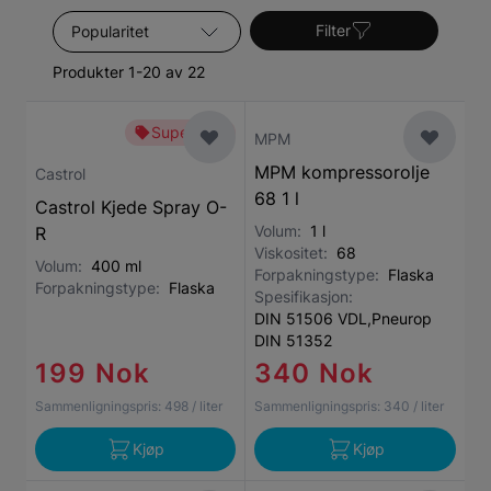
design trenger åpenbart forskjellige oljer med
Sorter etter
forskjellige egenskaper
Filter
Produkter 1-20 av 22
Superbillig
MPM
MPM kompressorolje
Castrol
68 1 l
Castrol Kjede Spray O-
Volum:
1 l
R
Viskositet:
68
Volum:
400 ml
Forpakningstype:
Flaska
Forpakningstype:
Flaska
Spesifikasjon:
DIN 51506 VDL,Pneurop
DIN 51352
199 Nok
340 Nok
Sammenligningspris:
498
/ liter
Sammenligningspris:
340
/ liter
Kjøp
Kjøp