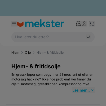
Hjem
Olje
Hjem- & fritidsolje
Hjem- & fritidsolje
En gressklipper som begynner å høres rart ut eller en
motorsag hacking? Ikke noe problem! Her finner du
olje til motorsag, gressklipper, kompressor og mye
mer. det er alltid viktig å ha olje for riktig utførelse,
Les mer...
kan det ikke alltid være så opplagt. Egentlig, hvorfor
skulle en gressklipper, MC, motorsag, Bil eller båt
bruke samme olje, forskjellige motorer for forskjellige