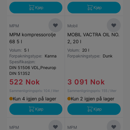
Kjøp
Kjøp
MPM
Mobil
MPM kompressorolje
MOBIL VACTRA OIL NO.
68 5 l
2, 20 l
Volum:
5 l
Volum:
20 l
Forpakningstype:
Kanna
Forpakningstype:
Dunk
Spesifikasjon:
DIN 51506 VDL,Pneurop
DIN 51352
522 Nok
3 091 Nok
Sammenligningspris:
104
/ liter
Sammenligningspris:
155
/ liter
Kun 4 igjen på lager
Kun 2 igjen på lager
Kjøp
Kjøp
MPM
MPM