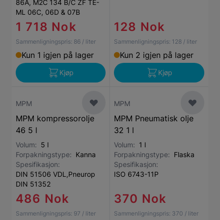
86A, M2C 134 B/C ZF TE-
ML 06C, 06D & 07B
1 718 Nok
128 Nok
Sammenligningspris:
86
/ liter
Sammenligningspris:
128
/ liter
Kun 1 igjen på lager
Kun 2 igjen på lager
Kjøp
Kjøp
MPM
MPM
MPM kompressorolje
MPM Pneumatisk olje
46 5 l
32 1 l
Volum:
5 l
Volum:
1 l
Forpakningstype:
Kanna
Forpakningstype:
Flaska
Spesifikasjon:
Spesifikasjon:
DIN 51506 VDL,Pneurop
ISO 6743-11P
DIN 51352
486 Nok
370 Nok
Sammenligningspris:
97
/ liter
Sammenligningspris:
370
/ liter