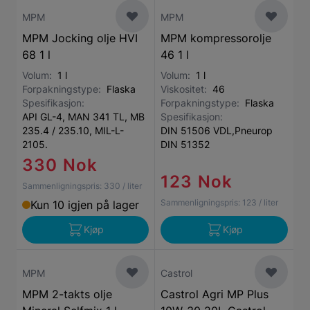
MPM
MPM
MPM Jocking olje HVI
MPM kompressorolje
68 1 l
46 1 l
Volum:
1 l
Volum:
1 l
Forpakningstype:
Flaska
Viskositet:
46
Spesifikasjon:
Forpakningstype:
Flaska
API GL-4, MAN 341 TL, MB
Spesifikasjon:
235.4 / 235.10, MIL-L-
DIN 51506 VDL,Pneurop
2105.
DIN 51352
330 Nok
123 Nok
Sammenligningspris:
330
/ liter
Sammenligningspris:
123
/ liter
Kun 10 igjen på lager
Kjøp
Kjøp
MPM
Castrol
MPM 2-takts olje
Castrol Agri MP Plus