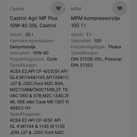
Castrol
MPM
Castrol Agri MP Plus
MPM kompressorolje
10W-40 20L Castrol
100 1 l
Volum:
20 l
Volum:
1 l
Kjemiske egenskaper:
Viskositet:
100
Delsyntetolja
Forpakningstype:
Flaska
Viskositet:
10W-40
Spesifikasjon:
Forpakningstype:
Dunk
DIN 51506 VDL, Pneurop
Spesifikasjon:
DIN 51352
ACEA E2,API CF-4/CE/SF,API
GL4,M1144&1145,M1139&1135,JDM
J27 & J20C,Ford M2C 86A,
M2C134B&CM2C159B,ZF TE-ML
06C 06D & 07B,M2C 134D,ZF TE-
ML 06E eller Case MS 1207 NFE
46803 HV
Spesifikasjoner:
ACEA E2 API CF-4/SF API
GL 4 M1144 & 1145 M 1139
JDM J27 & J20C Ford M2C