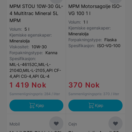
MPM STOU 10W-30 GL-
MPM Motorsagolje ISO-
4 Multitrac Mineral 5L
VG 100 1 l
MPM
Volum:
1 l
Kjemiske egenskaper:
Volum:
5 l
Mineralolja
Kjemiske egenskaper:
Forpakningstype:
Flaska
Mineralolja
Spesifikasjon:
ISO-VG-100
Viskositet:
10W-30
Forpakningstype:
Kanna
Spesifikasjon:
MIL-L-46152C,MIL-L-
2104D,MIL-L-2105,API CF-
4,API CG-4,API GL-4
1 419 Nok
370 Nok
Sammenligningspris:
284
/ liter
Sammenligningspris:
370
/ liter
Kjøp
Kjøp
Mobil
Cejn