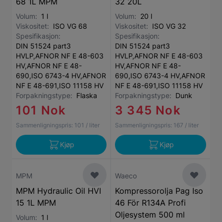
68 1L MPM
32 20L
Volum:
1 l
Volum:
20 l
Viskositet:
ISO VG 68
Viskositet:
ISO VG 32
Spesifikasjon:
Spesifikasjon:
DIN 51524 part3
DIN 51524 part3
HVLP,AFNOR NF E 48-603
HVLP,AFNOR NF E 48-603
HV,AFNOR NF E 48-
HV,AFNOR NF E 48-
690,ISO 6743-4 HV,AFNOR
690,ISO 6743-4 HV,AFNOR
NF E 48-691,ISO 11158 HV
NF E 48-691,ISO 11158 HV
Forpakningstype:
Flaska
Forpakningstype:
Dunk
101 Nok
3 345 Nok
Sammenligningspris:
101
/ liter
Sammenligningspris:
167
/ liter
Kjøp
Kjøp
MPM
Waeco
MPM Hydraulic Oil HVI
Kompressorolja Pag Iso
15 1L MPM
46 För R134A Profi
Oljesystem 500 ml
Volum:
1 l