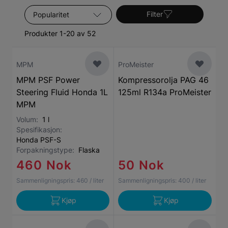
du trenger.
Sorter etter
Filter
Produkter 1-20 av 52
MPM
ProMeister
MPM PSF Power
Kompressorolja PAG 46
Steering Fluid Honda 1L
125ml R134a ProMeister
MPM
Volum:
1 l
Spesifikasjon:
Honda PSF-S
Forpakningstype:
Flaska
460 Nok
50 Nok
Sammenligningspris:
460
/ liter
Sammenligningspris:
400
/ liter
Kjøp
Kjøp