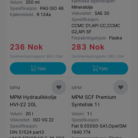
Kjemiske egenskaper:
Volum:
250 ml
Mineralolja
Spesifikasjon:
PAG ISO 46
Viskositet:
SAE 30
Kjølemiddel:
R 134a
Spesifikasjon:
CCMC D1,API CC,CCMC
G2,API SF
Forpakningstype:
Flaska
236 Nok
283 Nok
Sammenligningspris:
944
/ liter
Sammenligningspris:
283
/ liter
Kjøp
Kjøp
MPM
MPM
MPM Hydraulikkolje
MPM SCF Premium
HVI-22 20L
Syntetisk 1 l
Volum:
20 l
Volum:
1 l
Viskositet:
ISO VG 22
Spesifikasjon:
Spesifikasjon:
Fiat 9.55550-SA1,Opel/GM
DIN 51524 part3
1940 774