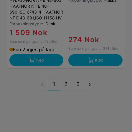
HVLP,AFNOR NF E 48-603
Forpakningstype:
Flaska
HV,AFNOR NF E 48-
690,ISO 6743-4 HV,AFNOR
NF E 48-691,ISO 11158 HV
Forpakningstype:
Dunk
1 509 Nok
274 Nok
Sammenligningspris:
75
/ liter
Sammenligningspris:
274
/ liter
Kun 2 igjen på lager
Kjøp
Kjøp
1
2
3