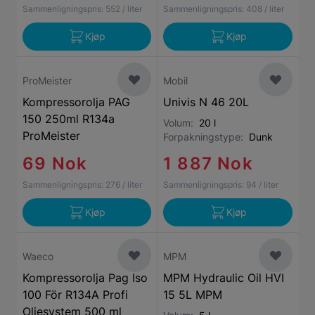
Sammenligningspris:
552
/ liter
Sammenligningspris:
408
/ liter
Kjøp
Kjøp
ProMeister
Mobil
Kompressorolja PAG
Univis N 46 20L
150 250ml R134a
Volum:
20 l
ProMeister
Forpakningstype:
Dunk
69 Nok
1 887 Nok
Sammenligningspris:
276
/ liter
Sammenligningspris:
94
/ liter
Kjøp
Kjøp
Waeco
MPM
Kompressorolja Pag Iso
MPM Hydraulic Oil HVI
100 För R134A Profi
15 5L MPM
Oljesystem 500 ml