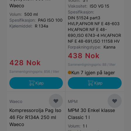
Volum:
5 l
Waeco
Viskositet:
ISO VG 15
Spesifikasjon:
Volum:
500 ml
DIN 51524 part3
Spesifikasjon:
PAG ISO 100
HVLP,AFNOR NF E 48-603
Kjølemiddel:
R 134a
HV,AFNOR NF E 48-
690,ISO 6743-4 HV,AFNOR
NF E 48-691,ISO 11158 HV
Forpakningstype:
Kanna
438 Nok
428 Nok
Sammenligningspris:
88
/ liter
Sammenligningspris:
856
/ liter
Kun 7 igjen på lager
Kjøp
Kjøp
Waeco
MPM
Kompressorolja Pag Iso
MPM 30 Enkel klasse
46 För R134A 250 ml
Classic 1 l
Waeco
Volum:
1 l