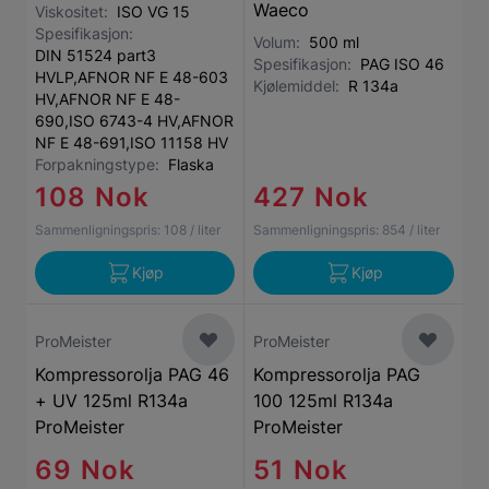
Waeco
Viskositet:
ISO VG 15
Spesifikasjon:
Volum:
500 ml
DIN 51524 part3
Spesifikasjon:
PAG ISO 46
HVLP,AFNOR NF E 48-603
Kjølemiddel:
R 134a
HV,AFNOR NF E 48-
690,ISO 6743-4 HV,AFNOR
NF E 48-691,ISO 11158 HV
Forpakningstype:
Flaska
108 Nok
427 Nok
Sammenligningspris:
108
/ liter
Sammenligningspris:
854
/ liter
Kjøp
Kjøp
ProMeister
ProMeister
Kompressorolja PAG 46
Kompressorolja PAG
+ UV 125ml R134a
100 125ml R134a
ProMeister
ProMeister
69 Nok
51 Nok