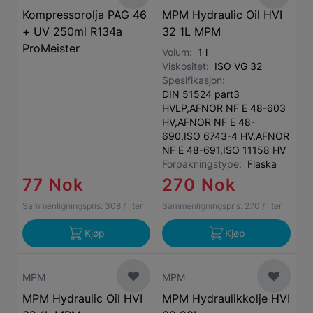
Kompressorolja PAG 46
MPM Hydraulic Oil HVI
+ UV 250ml R134a
32 1L MPM
ProMeister
Volum:
1 l
Viskositet:
ISO VG 32
Spesifikasjon:
DIN 51524 part3
HVLP,AFNOR NF E 48-603
HV,AFNOR NF E 48-
690,ISO 6743-4 HV,AFNOR
NF E 48-691,ISO 11158 HV
Forpakningstype:
Flaska
77 Nok
270 Nok
Sammenligningspris:
308
/ liter
Sammenligningspris:
270
/ liter
Kjøp
Kjøp
MPM
MPM
MPM Hydraulic Oil HVI
MPM Hydraulikkolje HVI