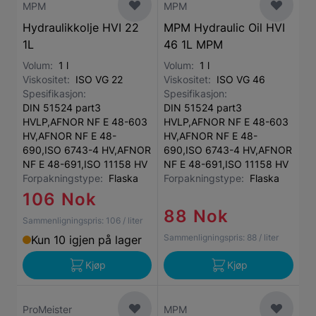
MPM
MPM
Hydraulikkolje HVI 22
MPM Hydraulic Oil HVI
1L
46 1L MPM
Volum:
1 l
Volum:
1 l
Viskositet:
ISO VG 22
Viskositet:
ISO VG 46
Spesifikasjon:
Spesifikasjon:
DIN 51524 part3
DIN 51524 part3
HVLP,AFNOR NF E 48-603
HVLP,AFNOR NF E 48-603
HV,AFNOR NF E 48-
HV,AFNOR NF E 48-
690,ISO 6743-4 HV,AFNOR
690,ISO 6743-4 HV,AFNOR
NF E 48-691,ISO 11158 HV
NF E 48-691,ISO 11158 HV
Forpakningstype:
Flaska
Forpakningstype:
Flaska
106 Nok
88 Nok
Sammenligningspris:
106
/ liter
Sammenligningspris:
88
/ liter
Kun 10 igjen på lager
Kjøp
Kjøp
ProMeister
MPM