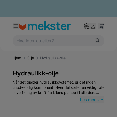
Hjem
Olje
Hydraulikk-olje
Hydraulikk-olje
Når det gjelder hydraulikksystemet, er det ingen
unødvendig komponent. Hver del spiller en viktig rolle
i overføring av kraft fra bilens pumpe til alle dens
forskjellige komponenter - enten det er sel eller
Les mer...
manifolder! Væsken må også håndtere vann og luft
som kan forårsake store problemer hvis den ikke
håndteres ordentlig, men heldigvis har vi akkurat det