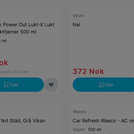
Vikan
x Power Out Lukt-X Lukt
Nal
ktfjerner 500 ml
 ml
ok
372 Nok
gspris:
306
/ liter
Kjøp
Kjøp
Waeco
tkit Städ, Grå Vikan
Car Refresh Waeco - AC re
Volum:
100 ml