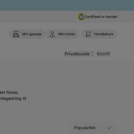
Sertifisert e-handel
Min garasje
Min konto
Handlekurv
Toggle 
Privatkunde
Bedrift
det finnes
riegødning til
Sorter etter