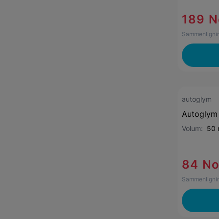
189 N
Sammenlignin
autoglym
Autoglym 
Volum:
50 
84 N
Sammenlignin