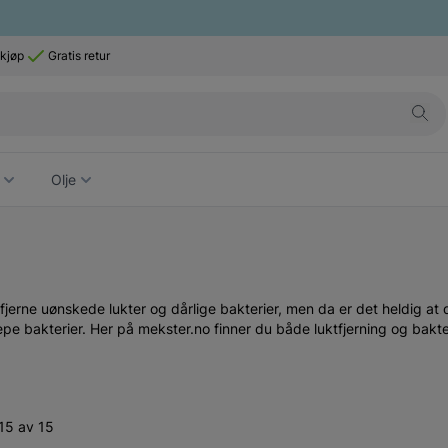
 kjøp
Gratis retur
Olje
jerne uønskede lukter og dårlige bakterier, men da er det heldig at 
repe bakterier. Her på mekster.no finner du både luktfjerning og bakte
15 av 15