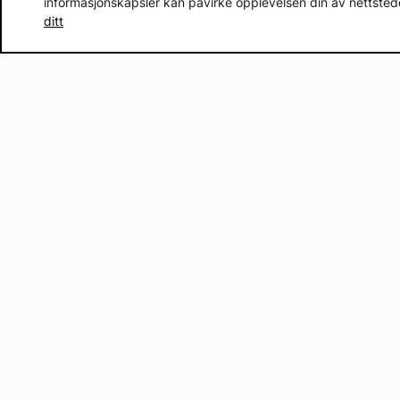
informasjonskapsler kan påvirke opplevelsen din av nettstedet
ditt