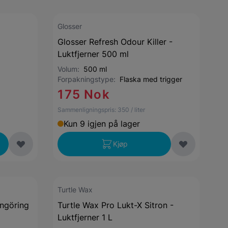
Glosser
Glosser Refresh Odour Killer -
Luktfjerner 500 ml
Volum:
500 ml
Forpakningstype:
Flaska med trigger
175 Nok
Sammenligningspris:
350
/ liter
Kun 9 igjen på lager
Kjøp
Turtle Wax
ngöring
Turtle Wax Pro Lukt-X Sitron -
Luktfjerner 1 L