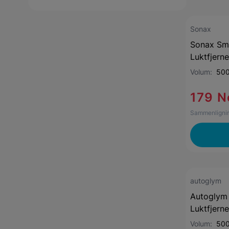
Sonax
Sonax Smo
Luktfjern
Volum:
500
179 N
Sammenlignin
autoglym
Autoglym 
Luktfjern
Volum:
500