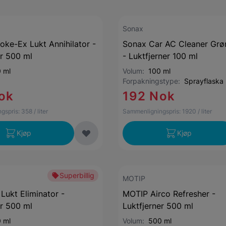
Sonax
ke-Ex Lukt Annihilator -
Sonax Car AC Cleaner Grøn
er 500 ml
- Luktfjerner 100 ml
 ml
Volum:
100 ml
Forpakningstype:
Sprayflaska
ok
192 Nok
gspris:
358
/ liter
Sammenligningspris:
1920
/ liter
Kjøp
Kjøp
Superbillig
MOTIP
Lukt Eliminator -
MOTIP Airco Refresher -
er 500 ml
Luktfjerner 500 ml
 ml
Volum:
500 ml