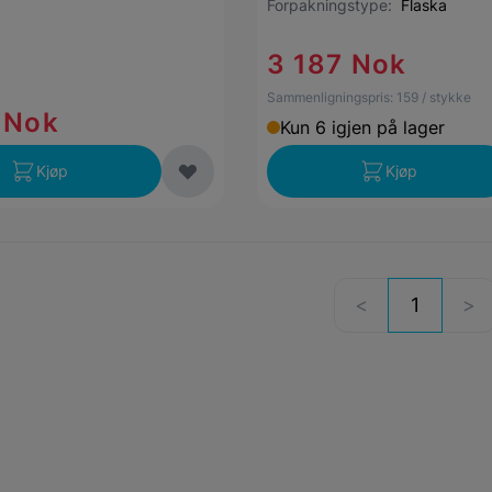
Forpakningstype:
Flaska
3 187 Nok
Sammenligningspris:
159
/ stykke
 Nok
Kun 6 igjen på lager
Kjøp
Kjøp
1