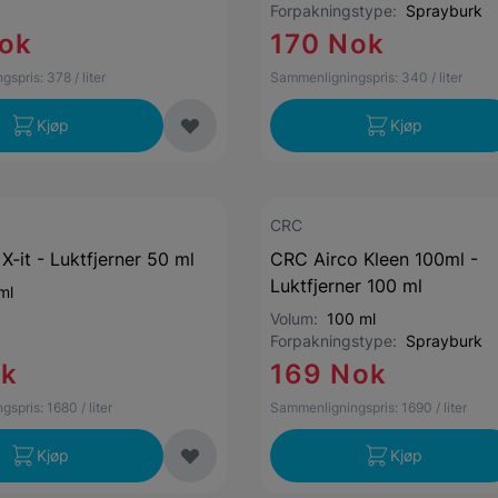
Forpakningstype:
Sprayburk
ok
170 Nok
gspris:
378
/ liter
Sammenligningspris:
340
/ liter
Kjøp
Kjøp
CRC
X-it - Luktfjerner 50 ml
CRC Airco Kleen 100ml -
Luktfjerner 100 ml
ml
Volum:
100 ml
Forpakningstype:
Sprayburk
ok
169 Nok
gspris:
1680
/ liter
Sammenligningspris:
1690
/ liter
Kjøp
Kjøp