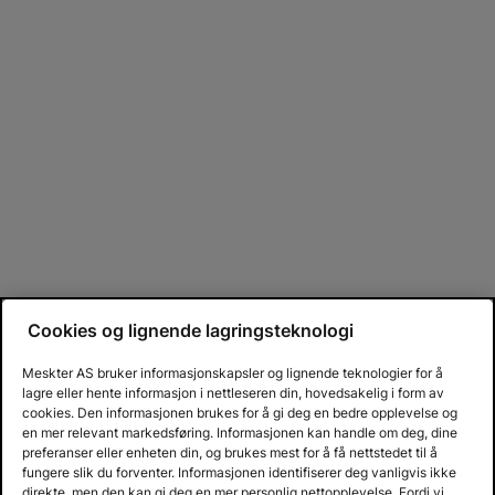
Cookies og lignende lagringsteknologi
Meskter AS bruker informasjonskapsler og lignende teknologier for å
lagre eller hente informasjon i nettleseren din, hovedsakelig i form av
cookies. Den informasjonen brukes for å gi deg en bedre opplevelse og
en mer relevant markedsføring. Informasjonen kan handle om deg, dine
preferanser eller enheten din, og brukes mest for å få nettstedet til å
fungere slik du forventer. Informasjonen identifiserer deg vanligvis ikke
direkte, men den kan gi deg en mer personlig nettopplevelse. Fordi vi