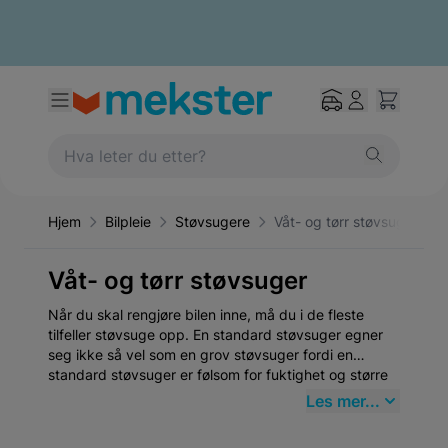
Hjem
Bilpleie
Støvsugere
Våt- og tørr støvsuger
Våt- og tørr støvsuger
Når du skal rengjøre bilen inne, må du i de fleste
tilfeller støvsuge opp. En standard støvsuger egner
seg ikke så vel som en grov støvsuger fordi en
standard støvsuger er følsom for fuktighet og større
smuss som grus eller stein. De fikser derimot en grov
Les mer...
støvsuger i en nafs! Her på mekster.no finner du
virkelig fine røffe støvsugere til enda bedre priser.