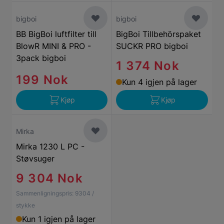
bigboi
bigboi
BB BigBoi luftfilter till
BigBoi Tillbehörspaket
BlowR MINI & PRO -
SUCKR PRO bigboi
3pack bigboi
1 374 Nok
199 Nok
Kun 4 igjen på lager
Kjøp
Kjøp
Mirka
Mirka 1230 L PC -
Støvsuger
9 304 Nok
Sammenligningspris:
9304
/
stykke
Kun 1 igjen på lager