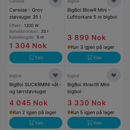
Carwise
bigboi
Carwise - Grov
BigBoi BlowR Mini –
støvsuger 35 l
Lufttorkare 5 m bigboi
Effekt:
1200 W
Beholdervolum:
35 l
3 899 Nok
Kabellengde:
5 m
1 304 Nok
Kun 3 igjen på lager
Kjøp
Kjøp
bigboi
bigboi
BigBoi SUCKRMINI våt-
BigBoi XtractR Mini
og tørrstøvsuger
bigboi
4 045 Nok
3 330 Nok
Kun 2 igjen på lager
Kun 5 igjen på lager
Kjøp
Kjøp