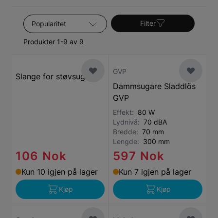
Sorter etter
Filter
Produkter 1-9 av 9
GVP
Slange for støvsuger
Dammsugare Sladdlös
GVP
Effekt:
80 W
Lydnivå:
70 dBA
Bredde:
70 mm
Lengde:
300 mm
106 Nok
597 Nok
Kun 10 igjen på lager
Kun 7 igjen på lager
Kjøp
Kjøp