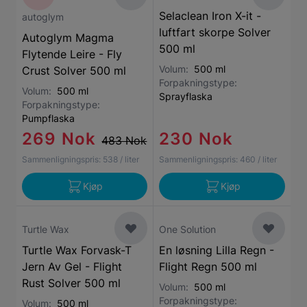
Selaclean Iron X-it -
autoglym
luftfart skorpe Solver
Autoglym Magma
500 ml
Flytende Leire - Fly
Volum:
500 ml
Crust Solver 500 ml
Forpakningstype:
Volum:
500 ml
Sprayflaska
Forpakningstype:
Pumpflaska
269 Nok
230 Nok
483 Nok
Sammenligningspris:
538
/ liter
Sammenligningspris:
460
/ liter
Kjøp
Kjøp
Turtle Wax
One Solution
Turtle Wax Forvask-T
En løsning Lilla Regn -
Jern Av Gel - Flight
Flight Regn 500 ml
Rust Solver 500 ml
Volum:
500 ml
Forpakningstype:
Volum:
500 ml