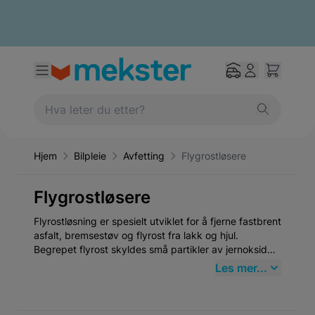
Hjem
Bilpleie
Avfetting
Flygrostløsere
Flygrostløsere
Flyrostløsning er spesielt utviklet for å fjerne fastbrent
asfalt, bremsestøv og flyrost fra lakk og hjul.
Begrepet flyrost skyldes små partikler av jernoksid
som dannes under daglig kjøring, for eksempel ved
Les mer...
bremsing. Disse partiklene binder seg til billakken og
hjulene, noe som påvirker kjøretøyets utseende og
reduserer verdien. Derfor er det viktig å regelmessig