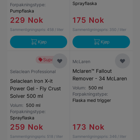
Sprayflaska
Forpakningstype:
Pumpflaska
229 Nok
175 Nok
Sammenligningspris:
458
/ liter
Sammenligningspris:
350
/ liter
Kjøp
Kjøp
Superbillig
McLaren
Mclaren™ Fallout
Selaclean Professional
Remover - 34 McLaren
Selaclean Iron X-it
Volum:
500 ml
Power Gel - Fly Crust
Forpakningstype:
Solver 500 ml
Flaska med trigger
Volum:
500 ml
Forpakningstype:
Sprayflaska
259 Nok
173 Nok
Sammenligningspris:
518
/ liter
Sammenligningspris:
346
/ liter