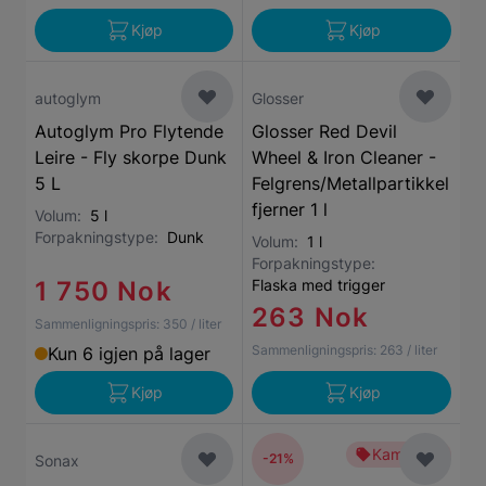
Kjøp
Kjøp
autoglym
Glosser
Autoglym Pro Flytende
Glosser Red Devil
Leire - Fly skorpe Dunk
Wheel & Iron Cleaner -
5 L
Felgrens/Metallpartikkel
fjerner 1 l
Volum:
5 l
Forpakningstype:
Dunk
Volum:
1 l
Forpakningstype:
1 750 Nok
Flaska med trigger
263 Nok
Sammenligningspris:
350
/ liter
Sammenligningspris:
263
/ liter
Kun 6 igjen på lager
Kjøp
Kjøp
Kampanje
-21%
Sonax