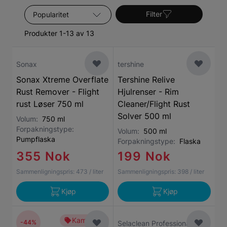
vaske bort eventuell flyrost.
Sorter etter
Filter
Produkter 1-13 av 13
Sonax
tershine
Sonax Xtreme Overflate
Tershine Relive
Rust Remover - Flight
Hjulrenser - Rim
rust Løser 750 ml
Cleaner/Flight Rust
Solver 500 ml
Volum:
750 ml
Forpakningstype:
Volum:
500 ml
Pumpflaska
Forpakningstype:
Flaska
355 Nok
199 Nok
Sammenligningspris:
473
/ liter
Sammenligningspris:
398
/ liter
Kjøp
Kjøp
Kampanje
-44%
Selaclean Professional