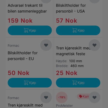
Advarsel trekant til
Bilskiltholder for
bilen sammenleggbar
personbil - USA
159 Nok
57 Nok
Kjøp
Kjøp
Formac
Tren kjøreskilt med
Bilskiltholder for
magnetisk feste
personbil - EU
Høyde:
100 mm
Bredde:
460 mm
50 Nok
25 Nok
Kjøp
Kjøp
Kampanje
-78%
Formac
Tren kjøreskilt med
ProMeister