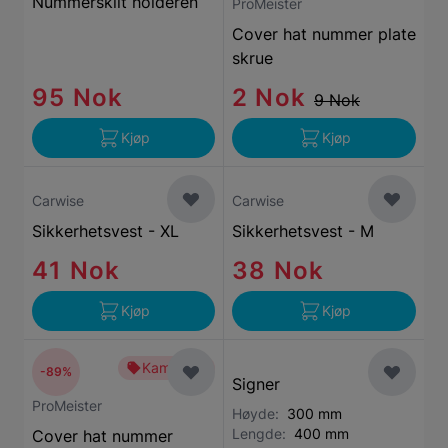
Nummerskilt holderen
ProMeister
Cover hat nummer plate
skrue
95 Nok
2 Nok
9 Nok
Kjøp
Kjøp
Carwise
Carwise
Sikkerhetsvest - XL
Sikkerhetsvest - M
41 Nok
38 Nok
Kjøp
Kjøp
Kampanje
-89%
Signer
ProMeister
Høyde:
300 mm
Lengde:
400 mm
Cover hat nummer