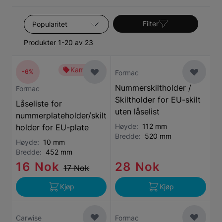
Sorter etter
Filter
Produkter 1-20 av 23
Kampanje
-6%
Formac
Nummerskiltholder /
Formac
Skiltholder for EU-skilt
Låseliste for
uten låselist
nummerplateholder/skilt
Høyde:
112 mm
holder for EU-plate
Bredde:
520 mm
Høyde:
10 mm
Bredde:
452 mm
16 Nok
28 Nok
17 Nok
Kjøp
Kjøp
Carwise
Formac