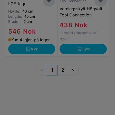
Tool Connection
LGF-tegn
Varningsskylt Högvolt
Høyde:
40 cm
Tool Connection
Lengde:
40 cm
Bredde:
2 cm
438 Nok
546 Nok
Sammenligningspris:
438
/
stykke
Kun 4 igjen på lager
Kjøp
Kjøp
1
2