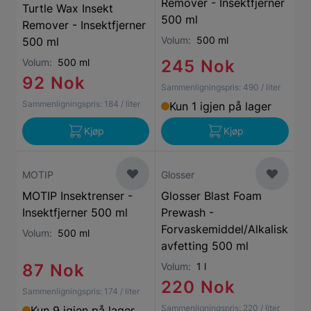
Remover - Insektfjerner
Turtle Wax Insekt
500 ml
Remover - Insektfjerner
Volum:
500 ml
500 ml
Volum:
500 ml
245 Nok
92 Nok
Sammenligningspris:
490
/ liter
Sammenligningspris:
184
/ liter
Kun 1 igjen på lager
Kjøp
Kjøp
MOTIP
Glosser
MOTIP Insektrenser -
Glosser Blast Foam
Insektfjerner 500 ml
Prewash -
Forvaskemiddel/Alkalisk
Volum:
500 ml
avfetting 500 ml
87 Nok
Volum:
1 l
220 Nok
Sammenligningspris:
174
/ liter
Sammenligningspris:
220
/ liter
Kun 9 igjen på lager