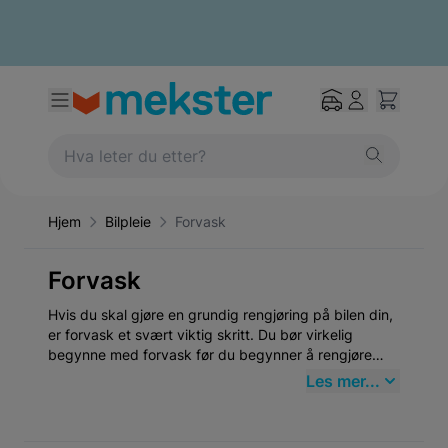
Hjem
Bilpleie
Forvask
Forvask
Hvis du skal gjøre en grundig rengjøring på bilen din,
er forvask et svært viktig skritt. Du bør virkelig
begynne med forvask før du begynner å rengjøre
bilen ellers kan det være smuss på lakken som du
Les mer...
ville ha gnidd inn og unødvendige små riper oppstår.
Ikke undervurder forvask det er det viktigste skrittet
når du rengjør bilen din, gjør det riktig og enkelt for