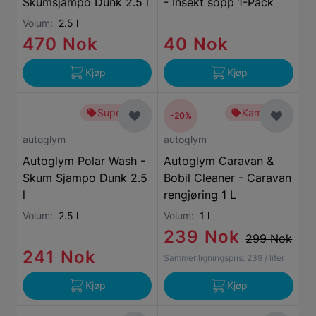
Skumsjampo Dunk 2.5 l
- Insekt sopp 1-Pack
Volum:
2.5 l
470 Nok
40 Nok
Kjøp
Kjøp
Superbillig
Kampanje
-20%
autoglym
autoglym
Autoglym Polar Wash -
Autoglym Caravan &
Skum Sjampo Dunk 2.5
Bobil Cleaner - Caravan
l
rengjøring 1 L
Volum:
2.5 l
Volum:
1 l
239 Nok
299 Nok
241 Nok
Sammenligningspris:
239
/ liter
Kjøp
Kjøp