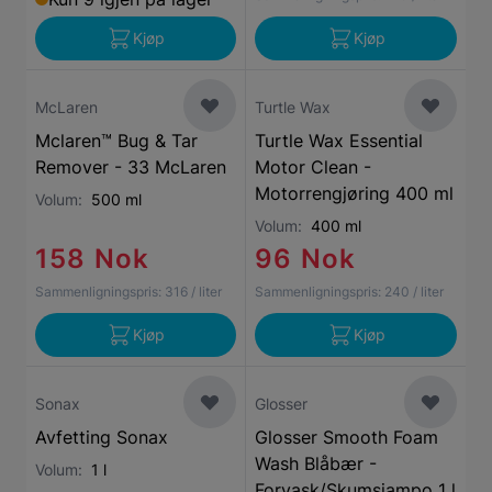
Kjøp
Kjøp
McLaren
Turtle Wax
Mclaren™ Bug & Tar
Turtle Wax Essential
Remover - 33 McLaren
Motor Clean -
Motorrengjøring 400 ml
Volum:
500 ml
Volum:
400 ml
158 Nok
96 Nok
Sammenligningspris:
316
/ liter
Sammenligningspris:
240
/ liter
Kjøp
Kjøp
Sonax
Glosser
Avfetting Sonax
Glosser Smooth Foam
Wash Blåbær -
Volum:
1 l
Forvask/Skumsjampo 1 l