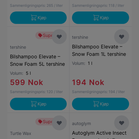
Sammenligningspris:
265
/ liter
Sammenligningspris:
118
/ liter
Kjøp
Kjøp
Superbillig
tershine
Bilshampoo Elevate –
tershine
Snow Foam 1L tershine
Bilshampoo Elevate –
Volum:
1 l
Snow Foam 5L tershine
Volum:
5 l
599 Nok
194 Nok
Sammenligningspris:
120
/ liter
Sammenligningspris:
194
/ liter
Kjøp
Kjøp
Superbillig
autoglym
Autoglym Active Insect
Turtle Wax