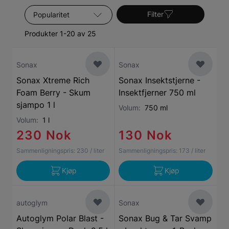
deg selv!
Sorter etter
Filter
Produkter 1-20 av 25
Sonax
Sonax
Sonax Xtreme Rich
Sonax Insektstjerne -
Foam Berry - Skum
Insektfjerner 750 ml
sjampo 1 l
Volum:
750 ml
Volum:
1 l
230 Nok
130 Nok
Sammenligningspris:
230
/ liter
Sammenligningspris:
173
/ liter
Kjøp
Kjøp
autoglym
Sonax
Autoglym Polar Blast -
Sonax Bug & Tar Svamp