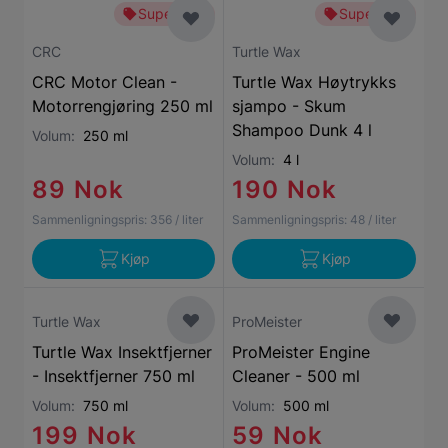
Superbillig
Superbillig
CRC
Turtle Wax
CRC Motor Clean -
Turtle Wax Høytrykks
Motorrengjøring 250 ml
sjampo - Skum
Shampoo Dunk 4 l
Volum:
250 ml
Volum:
4 l
89 Nok
190 Nok
Sammenligningspris:
356
/ liter
Sammenligningspris:
48
/ liter
Kjøp
Kjøp
Turtle Wax
ProMeister
Turtle Wax Insektfjerner
ProMeister Engine
- Insektfjerner 750 ml
Cleaner - 500 ml
Volum:
750 ml
Volum:
500 ml
199 Nok
59 Nok