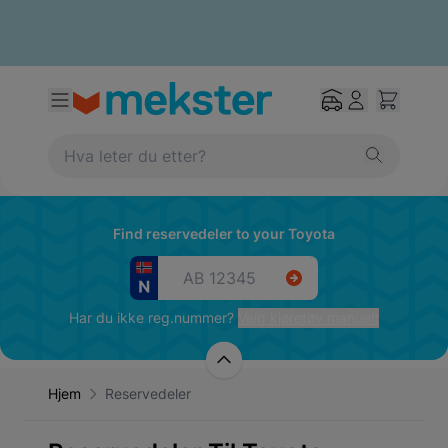
Find reservedeler to your Toyota
Har du ikke reg.nummer?
Velg kjøretøy manuelt
Hjem
Reservedeler