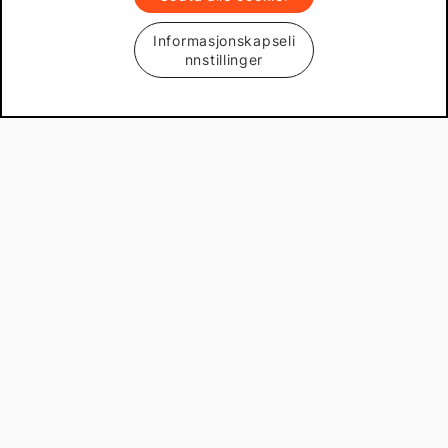
Mekster.se
Informasjonskapseli
nnstillinger
Prisgaranti på reservedeler
Lager i Sverige
60 dagers åpent kjøp
Gratis returer
Copyright © 2013 - 2026 Mekster.no