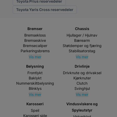
Toyota Prius reservedeler
Toyota Yaris Cross reservedeler
Bremser
Chassis
Bremsekloss
Hjullager / Hjulnav
Bremseskive
Bærearm
Bremsecaliper
Støtdemper og fjæring
Parkeringsbrems
Stabilisatorstag
Vis mer
Vis mer
Belysning
Drivlinje
Frontlykt
Drivknute og drivaksel
Baklykt
Kjørknuter
Nummerskiltbelysning
Clutch
Blinklys
Svinghjul
Vis mer
Vis mer
Karosseri
Vindusviskere og
Spyleutstyr
Speil
Karosseri side
Viskerblad