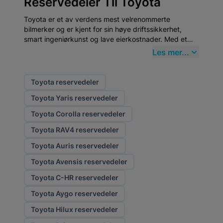
Reservedeler Til Toyota
Toyota er et av verdens mest velrenommerte
bilmerker og er kjent for sin høye driftssikkerhet,
smart ingeniørkunst og lave eierkostnader. Med et
bredt modellutvalg – fra kompakte bybiler til
Les mer...
hybridpionerer og robuste SUV-er – tilbyr Toyota
pålitelige kjøretøy for alle behov. For at din Toyota
skal fortsette å levere trygg ytelse, er det viktig å
Toyota reservedeler
bruke høykvalitets Reservedeler, noe du enkelt finner
Toyota Yaris reservedeler
hos mekster.no.
Toyota Corolla reservedeler
Toyota RAV4 reservedeler
Toyota Auris reservedeler
Toyota Avensis reservedeler
Toyota C-HR reservedeler
Toyota Aygo reservedeler
Toyota Hilux reservedeler