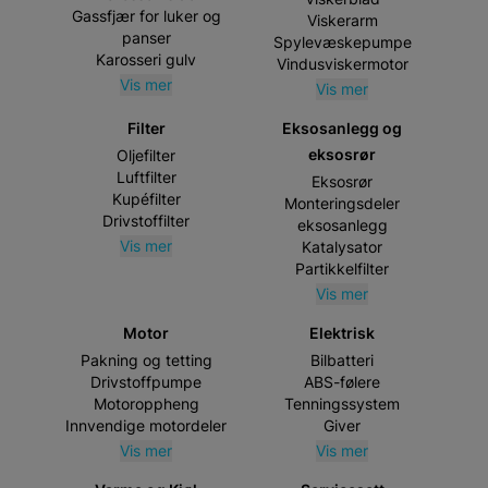
Gassfjær for luker og
Viskerarm
panser
Spylevæskepumpe
Karosseri gulv
Vindusviskermotor
Vis mer
Vis mer
Filter
Eksosanlegg og
eksosrør
Oljefilter
Luftfilter
Eksosrør
Kupéfilter
Monteringsdeler
Drivstoffilter
eksosanlegg
Vis mer
Katalysator
Partikkelfilter
Vis mer
Motor
Elektrisk
Pakning og tetting
Bilbatteri
Drivstoffpumpe
ABS-følere
Motoroppheng
Tenningssystem
Innvendige motordeler
Giver
Vis mer
Vis mer