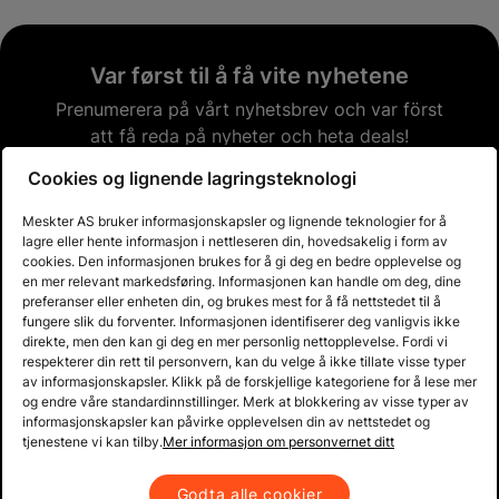
Var først til å få vite nyhetene
Prenumerera på vårt nyhetsbrev och var först
att få reda på nyheter och heta deals!
Cookies og lignende lagringsteknologi
Email address
Meskter AS bruker informasjonskapsler og lignende teknologier for å
lagre eller hente informasjon i nettleseren din, hovedsakelig i form av
cookies. Den informasjonen brukes for å gi deg en bedre opplevelse og
Abonner
en mer relevant markedsføring. Informasjonen kan handle om deg, dine
preferanser eller enheten din, og brukes mest for å få nettstedet til å
fungere slik du forventer. Informasjonen identifiserer deg vanligvis ikke
direkte, men den kan gi deg en mer personlig nettopplevelse. Fordi vi
Kjøpsbetingelser og informasjon
respekterer din rett til personvern, kan du velge å ikke tillate visse typer
av informasjonskapsler. Klikk på de forskjellige kategoriene for å lese mer
og endre våre standardinnstillinger. Merk at blokkering av visse typer av
Kundeservice
informasjonskapsler kan påvirke opplevelsen din av nettstedet og
tjenestene vi kan tilby.
Mer informasjon om personvernet ditt
Produkter og løsninger
Godta alle cookier