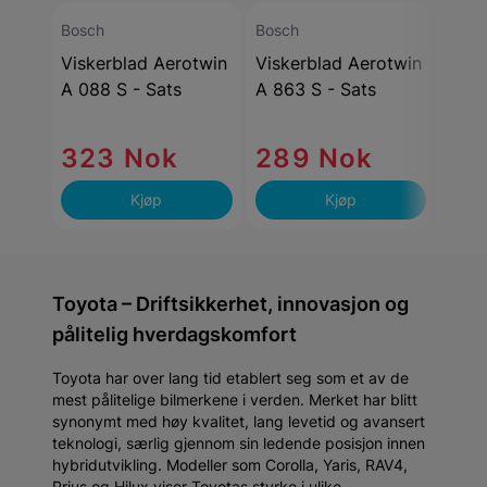
Bosch
Bosch
Bosc
Viskerblad Aerotwin
Viskerblad Aerotwin
Visk
A 088 S - Sats
A 863 S - Sats
Retr
Sats
323 Nok
289 Nok
30
Kjøp
Kjøp
Toyota – Driftsikkerhet, innovasjon og
pålitelig hverdagskomfort
Toyota har over lang tid etablert seg som et av de
mest pålitelige bilmerkene i verden. Merket har blitt
synonymt med høy kvalitet, lang levetid og avansert
teknologi, særlig gjennom sin ledende posisjon innen
hybridutvikling. Modeller som Corolla, Yaris, RAV4,
Prius og Hilux viser Toyotas styrke i ulike