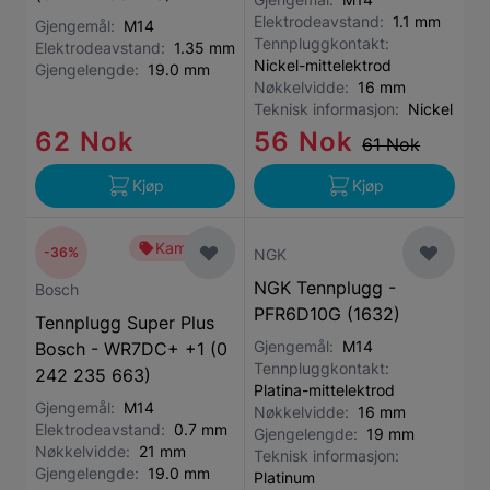
Elektrodeavstand:
1.1 mm
Gjengemål:
M14
Tennpluggkontakt:
Elektrodeavstand:
1.35 mm
Nickel-mittelektrod
Gjengelengde:
19.0 mm
Nøkkelvidde:
16 mm
Teknisk informasjon:
Nickel
62 Nok
56 Nok
61 Nok
Kjøp
Kjøp
Kampanje
-36%
NGK
NGK Tennplugg -
Bosch
PFR6D10G (1632)
Tennplugg Super Plus
Gjengemål:
M14
Bosch - WR7DC+ +1 (0
Tennpluggkontakt:
242 235 663)
Platina-mittelektrod
Gjengemål:
M14
Nøkkelvidde:
16 mm
Elektrodeavstand:
0.7 mm
Gjengelengde:
19 mm
Nøkkelvidde:
21 mm
Teknisk informasjon:
Gjengelengde:
19.0 mm
Platinum