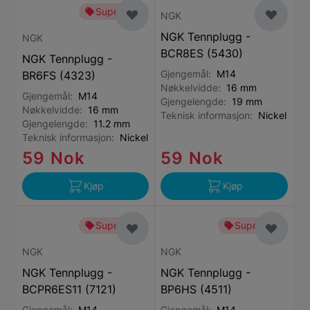
Superbillig
NGK
NGK Tennplugg -
NGK
BCR8ES (5430)
NGK Tennplugg -
Gjengemål:
M14
BR6FS (4323)
Nøkkelvidde:
16 mm
Gjengemål:
M14
Gjengelengde:
19 mm
Nøkkelvidde:
16 mm
Teknisk informasjon:
Nickel
Gjengelengde:
11.2 mm
Teknisk informasjon:
Nickel
59 Nok
59 Nok
Kjøp
Kjøp
Superbillig
Superbillig
NGK
NGK
NGK Tennplugg -
NGK Tennplugg -
BCPR6ES11 (7121)
BP6HS (4511)
Gjengemål:
M14
Gjengemål:
M14