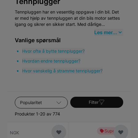
Tennplugger
Tennpluggen har en vesentlig oppgave i din bil. Det
er med hjelp av tennpluggen at din bils motor settes
igang og sikrer en sikker start. Med dårlige
tennplugger blir det vanskeligere å starte bilen og de
Les mer...
påvirker dessuten miljøet negativt. Du finner nye
Vanlige spørsmål
tennplugger til din bil til riktig bra priser her!
Hvor ofte å bytte tennplugger?
Hvordan endre tennplugger?
Hvor vanskelig å stramme tennplugger?
Sorter etter
Filter
Produkter 1-20 av 774
Superbillig
NGK