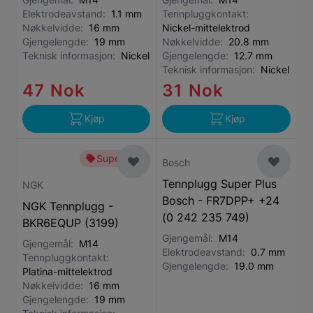
Elektrodeavstand:
1.1 mm
Tennpluggkontakt:
Nøkkelvidde:
16 mm
Nickel-mittelektrod
Gjengelengde:
19 mm
Nøkkelvidde:
20.8 mm
Teknisk informasjon:
Nickel
Gjengelengde:
12.7 mm
Teknisk informasjon:
Nickel
47 Nok
31 Nok
Kjøp
Kjøp
Superbillig
Bosch
Tennplugg Super Plus
NGK
Bosch - FR7DPP+ +24
NGK Tennplugg -
(0 242 235 749)
BKR6EQUP (3199)
Gjengemål:
M14
Gjengemål:
M14
Elektrodeavstand:
0.7 mm
Tennpluggkontakt:
Gjengelengde:
19.0 mm
Platina-mittelektrod
Nøkkelvidde:
16 mm
Gjengelengde:
19 mm