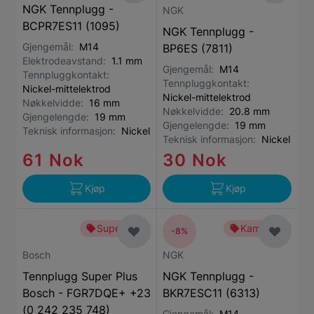
NGK Tennplugg -
NGK
BCPR7ES11 (1095)
NGK Tennplugg -
Gjengemål:
M14
BP6ES (7811)
Elektrodeavstand:
1.1 mm
Gjengemål:
M14
Tennpluggkontakt:
Tennpluggkontakt:
Nickel-mittelektrod
Nickel-mittelektrod
Nøkkelvidde:
16 mm
Nøkkelvidde:
20.8 mm
Gjengelengde:
19 mm
Gjengelengde:
19 mm
Teknisk informasjon:
Nickel
Teknisk informasjon:
Nickel
61 Nok
30 Nok
Kjøp
Kjøp
Superbillig
Kampanje
-8%
Bosch
NGK
Tennplugg Super Plus
NGK Tennplugg -
Bosch - FGR7DQE+ +23
BKR7ESC11 (6313)
(0 242 235 748)
Gjengemål:
M14