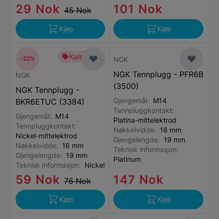
29 Nok
101 Nok
45 Nok
Kjøp
Kjøp
Kampanje
-22%
NGK
NGK Tennplugg - PFR6B
NGK
(3500)
NGK Tennplugg -
Gjengemål:
M14
BKR6ETUC (3384)
Tennpluggkontakt:
Gjengemål:
M14
Platina-mittelektrod
Tennpluggkontakt:
Nøkkelvidde:
16 mm
Nickel-mittelektrod
Gjengelengde:
19 mm
Nøkkelvidde:
16 mm
Teknisk informasjon:
Gjengelengde:
19 mm
Platinum
Teknisk informasjon:
Nickel
59 Nok
147 Nok
76 Nok
Kjøp
Kjøp