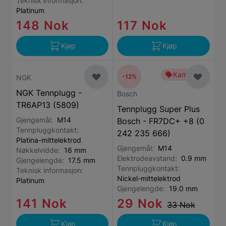
Teknisk informasjon:
Platinum
148 Nok
117 Nok
Kjøp
Kjøp
Kampanje
-12%
NGK
NGK Tennplugg -
Bosch
TR6AP13 (5809)
Tennplugg Super Plus
Gjengemål:
M14
Bosch - FR7DC+ +8 (0
Tennpluggkontakt:
242 235 666)
Platina-mittelektrod
Gjengemål:
M14
Nøkkelvidde:
16 mm
Elektrodeavstand:
0.9 mm
Gjengelengde:
17.5 mm
Tennpluggkontakt:
Teknisk informasjon:
Nickel-mittelektrod
Platinum
Gjengelengde:
19.0 mm
141 Nok
29 Nok
33 Nok
Kjøp
Kjøp