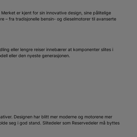
Merket er kjent for sin innovative design, sine pålitelige
e – fra tradisjonelle bensin- og dieselmotorer til avanserte
ling eller lengre reiser innebærer at komponenter slites i
odell eller den nyeste generasjonen.
rnativer. Designen har blitt mer moderne og motorene mer
holde seg i god stand. Slitedeler som Reservedeler må byttes