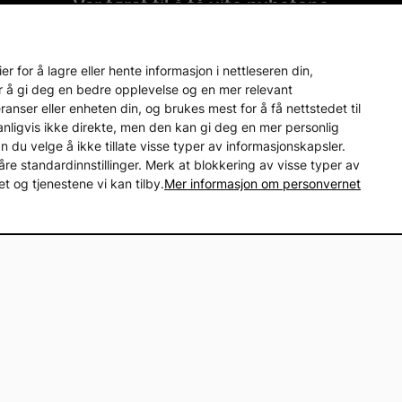
Var først til å få vite nyhetene
på vårt nyhetsbrev och var först att få reda på nyheter oc
 for å lagre eller hente informasjon i nettleseren din,
r å gi deg en bedre opplevelse og en mer relevant
nser eller enheten din, og brukes mest for å få nettstedet til
vanligvis ikke direkte, men den kan gi deg en mer personlig
an du velge å ikke tillate visse typer av informasjonskapsler.
åre standardinnstillinger. Merk at blokkering av visse typer av
ice
Produkter og løsninger
 og tjenestene vi kan tilby.
Mer informasjon om personvernet
s
Reservedeler
ørsmål
Tilbehør
Merkevarer
andel
Motor-magasin
isgaranti på reservedeler
Lager i Sverige
60 dagers åpent kjøp
Gratis 