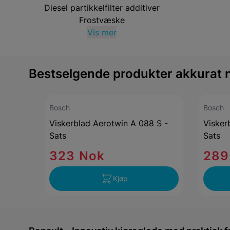
Diesel partikkelfilter additiver
Frostvæske
Vis mer
Bestselgende produkter akkurat nå
Bosch
Bosch
Viskerblad Aerotwin A 088 S -
Visker
Sats
Sats
323 Nok
289
Kjøp