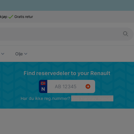
 kjøp
Gratis retur
Olje
Find reservedeler to your Renault
Har du ikke reg.nummer?
Velg kjøretøy manuelt