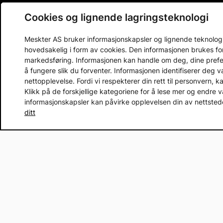
Cookies og lignende lagringsteknologi
Prenumerera 
Meskter AS bruker informasjonskapsler og lignende teknologier
Email address
hovedsakelig i form av cookies. Den informasjonen brukes fo
markedsføring. Informasjonen kan handle om deg, dine prefera
å fungere slik du forventer. Informasjonen identifiserer deg 
nettopplevelse. Fordi vi respekterer din rett til personvern, k
Klikk på de forskjellige kategoriene for å lese mer og endre v
Kjøpsbetingelser og informasjon
Kundeserv
informasjonskapsler kan påvirke opplevelsen din av nettstedet
ditt
Betalingsmåte
Kontakt os
Leveringsinformasjon
Vanlige sp
Åpent kjøp
Presserom
Retur
Sikker E-h
Pr