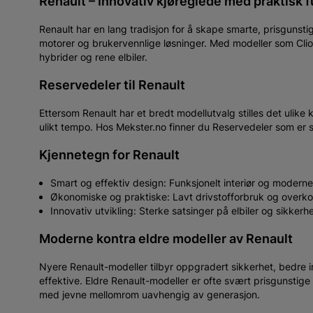
Renault – Innovativ kjøreglede med praktisk f
Renault har en lang tradisjon for å skape smarte, prisgunstige
motorer og brukervennlige løsninger. Med modeller som Clio, M
hybrider og rene elbiler.
Reservedeler til Renault
Ettersom Renault har et bredt modellutvalg stilles det ulike
ulikt tempo. Hos Mekster.no finner du Reservedeler som er sp
Kjennetegn for Renault
Smart og effektiv design: Funksjonelt interiør og moderne
Økonomiske og praktiske: Lavt drivstofforbruk og overk
Innovativ utvikling: Sterke satsinger på elbiler og sikkerh
Moderne kontra eldre modeller av Renault
Nyere Renault-modeller tilbyr oppgradert sikkerhet, bedre 
effektive. Eldre Renault-modeller er ofte svært prisgunstig
med jevne mellomrom uavhengig av generasjon.