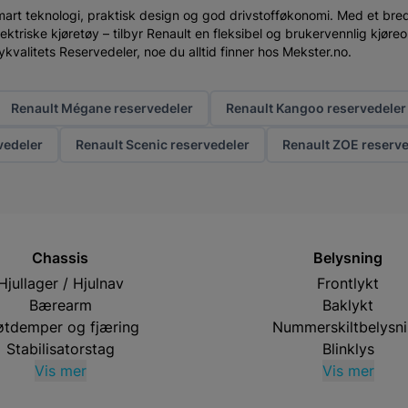
mart teknologi, praktisk design og god drivstofføkonomi. Med et bred
lektriske kjøretøy – tilbyr Renault en fleksibel og brukervennlig kjøre
ykvalitets Reservedeler, noe du alltid finner hos Mekster.no.
Renault Mégane reservedeler
Renault Kangoo reservedeler
vedeler
Renault Scenic reservedeler
Renault ZOE reserve
Chassis
Belysning
Hjullager / Hjulnav
Frontlykt
Bærearm
Baklykt
øtdemper og fjæring
Nummerskiltbelysn
Stabilisatorstag
Blinklys
Vis mer
Vis mer