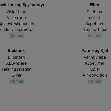
sviskere og Spyleutstyr
Filter
Viskerblad
Oljefilter
Viskerarm
Luftfilter
Spylevæskepumpe
Kupéfilter
Vindusviskermotor
Drivstoffilter
Vis mer
Vis mer
Elektrisk
Varme og Kjøl
Bilbatteri
Vannpumpe
ABS-følere
Kupèvifter
Tenningssystem
Kjøler
Giver
Air condition
Vis mer
Vis mer