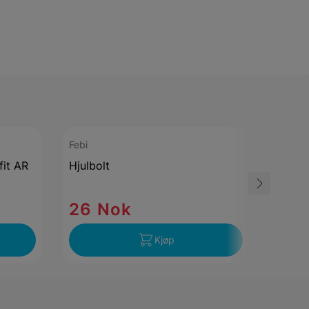
Febi
Bosch
fit AR
Hjulbolt
Visker
Bakru
26 Nok
108
Kjøp