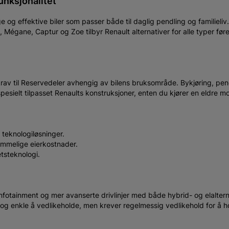
unksjonalitet
 og effektive biler som passer både til daglig pendling og familieliv. 
égane, Captur og Zoe tilbyr Renault alternativer for alle typer fører
 krav til Reservedeler avhengig av bilens bruksområde. Bykjøring, pend
esielt tilpasset Renaults konstruksjoner, enten du kjører en eldre m
 teknologiløsninger.
ommelige eierkostnader.
etsteknologi.
infotainment og mer avanserte drivlinjer med både hybrid- og elalte
e og enkle å vedlikeholde, men krever regelmessig vedlikehold for å 