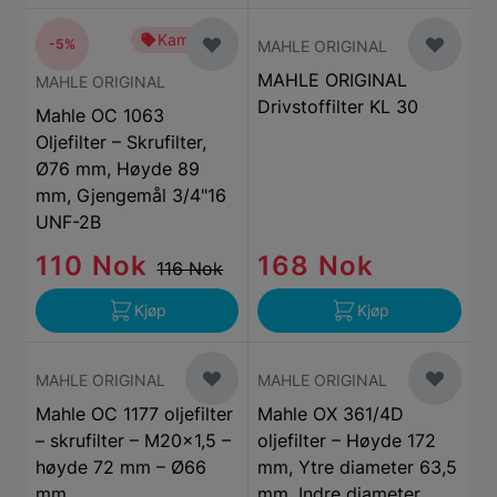
Kampanje
-5%
MAHLE ORIGINAL
MAHLE ORIGINAL
MAHLE ORIGINAL
Drivstoffilter KL 30
Mahle OC 1063
Oljefilter – Skrufilter,
Ø76 mm, Høyde 89
mm, Gjengemål 3/4"16
UNF-2B
110 Nok
168 Nok
116 Nok
Kjøp
Kjøp
MAHLE ORIGINAL
MAHLE ORIGINAL
Mahle OC 1177 oljefilter
Mahle OX 361/4D
– skrufilter – M20x1,5 –
oljefilter – Høyde 172
høyde 72 mm – Ø66
mm, Ytre diameter 63,5
mm
mm, Indre diameter