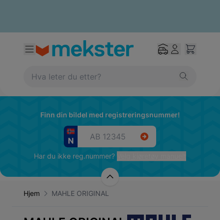
Finn din bildel med registreringsnummer!
Har du ikke reg.nummer?
Velg kjøretøy manuelt
Hjem
MAHLE ORIGINAL