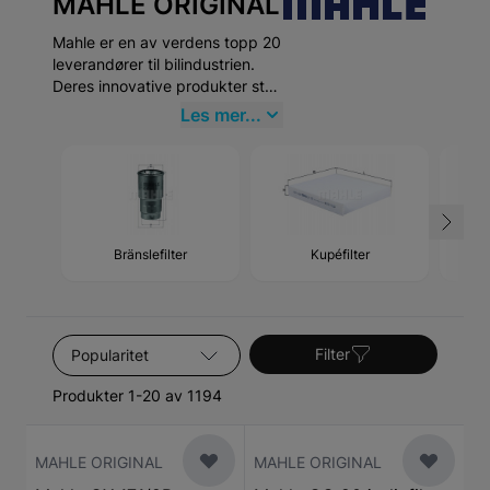
MAHLE ORIGINAL
Mahle er en av verdens topp 20
leverandører til bilindustrien.
Deres innovative produkter står
for ren luft, drivstoffeffektivitet
Les mer...
og skaper kjøreglede. Beviset
for Mahles teknologiske ledelse
kan ikke sees i det minste i
deres suksesser innen
motorsport som Formel 1 og Le
Mans.
Bränslefilter
Kupéfilter
Sorter etter
Filter
Produkter 1-20 av 1194
MAHLE ORIGINAL
MAHLE ORIGINAL