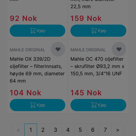
22,5 mm
92 Nok
159 Nok
Kjøp
Kjøp
MAHLE ORIGINAL
MAHLE ORIGINAL
Mahle OX 339/2D
Mahle OC 470 oljefilter
oljefilter – filterinnsats,
– skrufilter Ø93,2 mm x
høyde 69 mm, diameter
150,5 mm, 3/4"16 UNF
64 mm
104 Nok
145 Nok
Kjøp
Kjøp
1
2
3
4
5
6
7