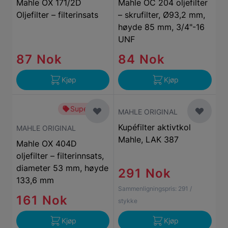
Mahle OX 171/2D
Mahle OC 204 oljefilter
Oljefilter – filterinsats
– skrufilter, Ø93,2 mm,
høyde 85 mm, 3/4"-16
UNF
87 Nok
84 Nok
Kjøp
Kjøp
Superbillig
MAHLE ORIGINAL
Kupéfilter aktivtkol
MAHLE ORIGINAL
Mahle, LAK 387
Mahle OX 404D
oljefilter – filterinnsats,
diameter 53 mm, høyde
291 Nok
133,6 mm
Sammenligningspris:
291
/
161 Nok
stykke
Kjøp
Kjøp