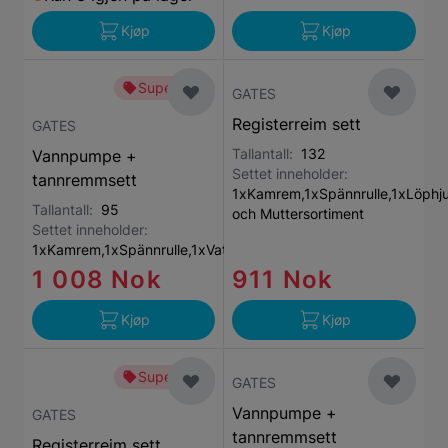
Kjøp
Kjøp
Superbillig
GATES
Registerreim sett
GATES
Tallantall:
132
Vannpumpe +
Settet inneholder:
tannremmsett
1xKamrem,1xSpännrulle,1xLöphjul
Tallantall:
95
och Muttersortiment
Settet inneholder:
1xKamrem,1xSpännrulle,1xVattenpump
1 008 Nok
911 Nok
Kjøp
Kjøp
Superbillig
GATES
Vannpumpe +
GATES
tannremmsett
Registerreim sett