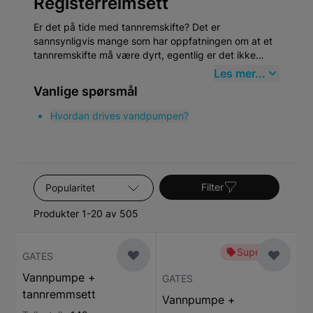
Registerreimsett
Er det på tide med tannremskifte? Det er
sannsynligvis mange som har oppfatningen om at et
tannremskifte må være dyrt, egentlig er det ikke
lenger. Workshopene har blitt raskere og flinkere til å
Les mer...
utføre skift av tannrem. Nå er det også enklere enn
Vanlige spørsmål
noensinne å skifte tannrem ved hjelp av ferdige
tannremsett med alle nødvendige deler for utskifting
Hvordan drives vandpumpen?
av tannrem. Føler du at det er vanskelig å gjøre det
selv?
Sorter etter
Filter
Produkter 1-20 av 505
Superbillig
GATES
Vannpumpe +
GATES
tannremmsett
Vannpumpe +