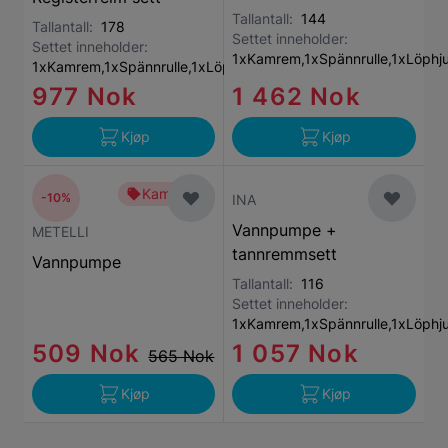
Tallantall:
144
Tallantall:
178
Settet inneholder:
Settet inneholder:
1xKamrem,1xSpännrulle,1xLöphj
1xKamrem,1xSpännrulle,1xLöphjul
977 Nok
1 462 Nok
Kjøp
Kjøp
Kampanje
-10%
INA
Vannpumpe +
METELLI
tannremmsett
Vannpumpe
Tallantall:
116
Settet inneholder:
1xKamrem,1xSpännrulle,1xLöphj
509 Nok
1 057 Nok
565 Nok
Kjøp
Kjøp