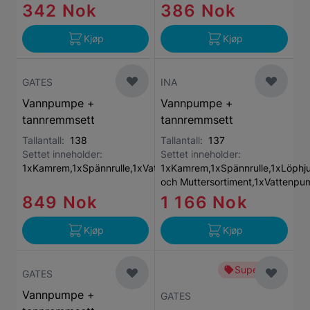
342 Nok
386 Nok
Kjøp
Kjøp
GATES
INA
Vannpumpe +
Vannpumpe +
tannremmsett
tannremmsett
Tallantall:
138
Tallantall:
137
Settet inneholder:
Settet inneholder:
1xKamrem,1xSpännrulle,1xVattenpump
1xKamrem,1xSpännrulle,1xLöphjul
och Muttersortiment,1xVattenpu
849 Nok
1 166 Nok
Kjøp
Kjøp
Superbillig
GATES
Vannpumpe +
GATES