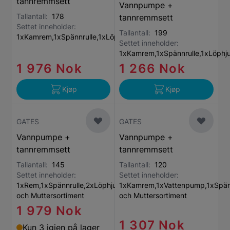
tannremmsett
Vannpumpe +
Tallantall:
178
tannremmsett
Settet inneholder:
Tallantall:
199
1xKamrem,1xSpännrulle,1xLöphjul,1xVattenpump
Settet inneholder:
1xKamrem,1xSpännrulle,1xLöphj
1 976 Nok
1 266 Nok
Kjøp
Kjøp
GATES
GATES
Vannpumpe +
Vannpumpe +
tannremmsett
tannremmsett
Tallantall:
145
Tallantall:
120
Settet inneholder:
Settet inneholder:
1xRem,1xSpännrulle,2xLöphjul,1xVattenpump,1xBult-
1xKamrem,1xVattenpump,1xSpännr
och Muttersortiment
och Muttersortiment
1 979 Nok
1 307 Nok
Kun 3 igjen på lager