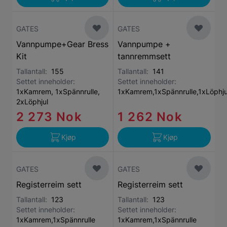
GATES
GATES
Vannpumpe+Gear Bress
Vannpumpe +
Kit
tannremmsett
Tallantall:
155
Tallantall:
141
Settet inneholder:
Settet inneholder:
1xKamrem, 1xSpännrulle,
1xKamrem,1xSpännrulle,1xLöphj
2xLöphjul
2 273 Nok
1 262 Nok
Kjøp
Kjøp
GATES
GATES
Registerreim sett
Registerreim sett
Tallantall:
123
Tallantall:
123
Settet inneholder:
Settet inneholder:
1xKamrem,1xSpännrulle
1xKamrem,1xSpännrulle