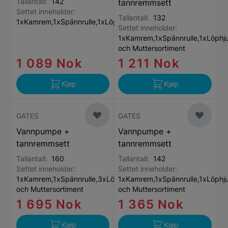
Tallantall:
142
tannremmsett
Settet inneholder:
Tallantall:
132
1xKamrem,1xSpännrulle,1xLöphjul,1xVattenpump
Settet inneholder:
1xKamrem,1xSpännrulle,1xLöphju
och Muttersortiment
1 089 Nok
1 211 Nok
Kjøp
Kjøp
GATES
GATES
Vannpumpe +
Vannpumpe +
tannremmsett
tannremmsett
Tallantall:
160
Tallantall:
142
Settet inneholder:
Settet inneholder:
1xKamrem,1xSpännrulle,3xLöphjul,1xVattenpump,1xBult-
1xKamrem,1xSpännrulle,1xLöphju
och Muttersortiment
och Muttersortiment
1 695 Nok
1 365 Nok
Kjøp
Kjøp