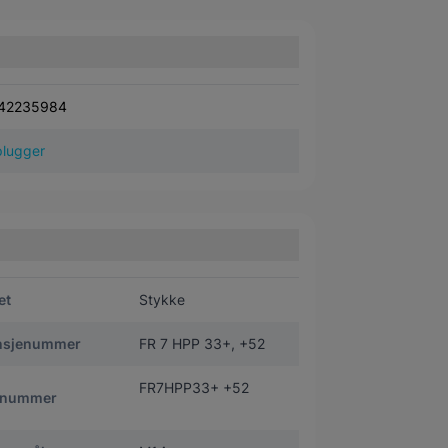
42235984
lugger
et
Stykke
nsjenummer
FR 7 HPP 33+, +52
FR7HPP33+ +52
tnummer