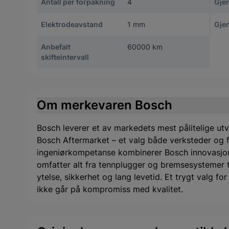
Antall per forpakning
4
Gje
Elektrodeavstand
1 mm
Gje
Anbefalt
60000 km
skifteintervall
Om merkevaren Bosch
Bosch leverer et av markedets mest pålitelige utv
Bosch Aftermarket – et valg både verksteder og f
ingeniørkompetanse kombinerer Bosch innovasjon
omfatter alt fra tennplugger og bremsesystemer til 
ytelse, sikkerhet og lang levetid. Et trygt valg f
ikke går på kompromiss med kvalitet.