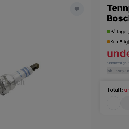
Tenn
Bosc
På lager
Kun 8 ig
und
Sammenlignin
inkl. norsk
Totalt:
u
Antall