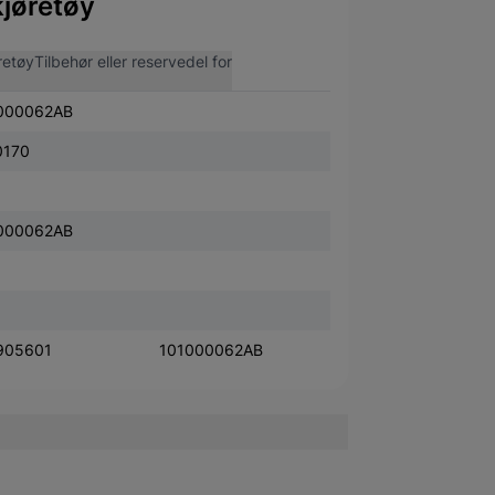
jøretøy
retøy
Tilbehør eller reservedel for
000062AB
0170
000062AB
905601
101000062AB