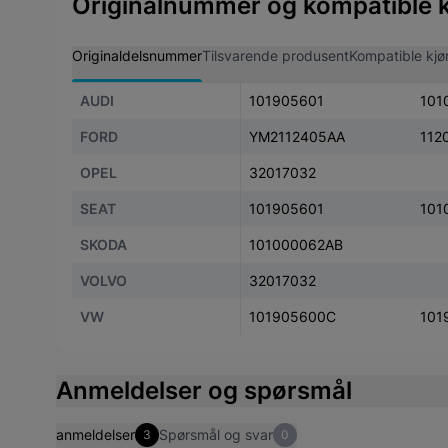
Originalnummer og kompatible k
Originaldelsnummer
Tilsvarende produsent
Kompatible kjø
AUDI
101905601
101
FORD
YM2112405AA
112
OPEL
32017032
SEAT
101905601
101
SKODA
101000062AB
VOLVO
32017032
VW
101905600C
101
Anmeldelser og spørsmål
anmeldelser
Spørsmål og svar
3
0