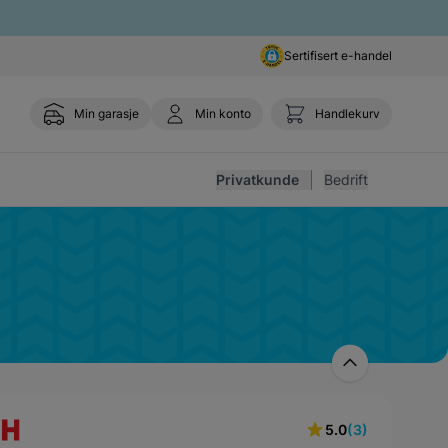
Sertifisert e-handel
Min garasje
Min konto
Handlekurv
Toggle 
Privatkunde
Bedrift
eler
5.0
(3)