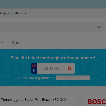
 kjøp
Gratis retur
Olje
Finn din bildel med registreringsnummer!
Har du ikke reg.nummer?
Velg kjøretøy manuelt
Tennpluggsett Super Plus Bosch +52 (0 242 235 984)
Reserved