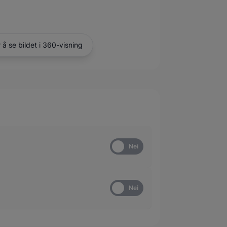
r å se bildet i 360-visning
Ja
Nei
Ja
Nei