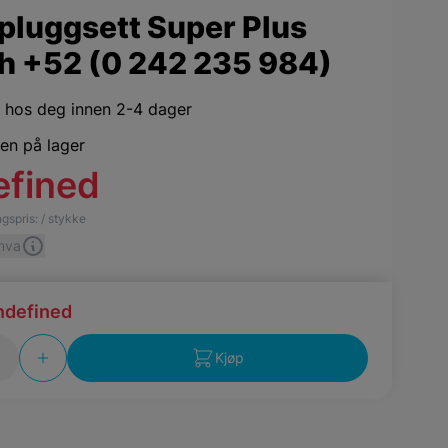
pluggsett Super Plus
h +52 (0 242 235 984)
,
hos deg innen 2-4 dager
jen på lager
efined
gspris:
/ stykke
 mva
ndefined
Kjøp