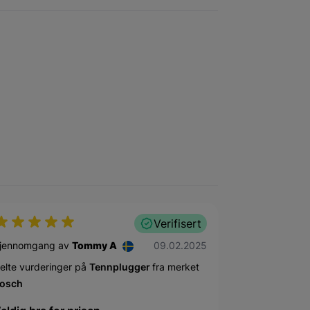
Verifisert
9. februar 2025
jennomgang av
Tommy A
09.02.2025
elte vurderinger på
Tennplugger
fra merket
osch