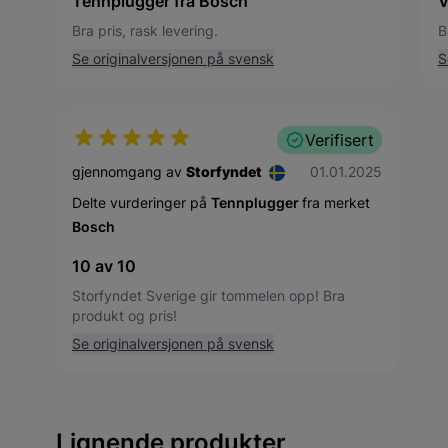
Tennplugger fra Bosch
V
Bra pris, rask levering.
B
Se originalversjonen på svensk
S
Verifisert
1. januar 2025
gjennomgang av
Storfyndet
01.01.2025
Delte vurderinger på
Tennplugger
fra merket
Bosch
10 av 10
Storfyndet Sverige gir tommelen opp! Bra
produkt og pris!
Se originalversjonen på svensk
Lignende produkter