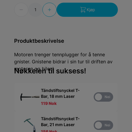
Antall
Kjøp
Produktbeskrivelse
Motoren trenger tennplugger for å tenne
gnister. Gnistene bidrar i sin tur til driften av
motoren og bilen!
Nøkkelen til suksess!
Tändstiftsnyckel T-
Bar, 18 mm Laser
Ja
Nei
119 Nok
Tändstiftsnyckel T-
Bar, 21 mm Laser
Ja
Nei
156 Nok