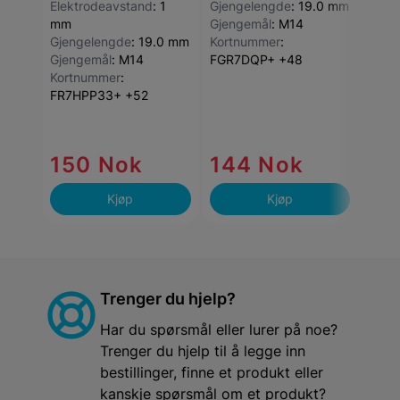
Elektrodeavstand
:
1
Gjengelengde
:
19.0 mm
Gjen
mm
Gjengemål
:
M14
Gjen
Gjengelengde
:
19.0 mm
Kortnummer
:
Kort
Gjengemål
:
M14
FGR7DQP+ +48
FR8D
Kortnummer
:
FR7HPP33+ +52
150 Nok
144 Nok
10
Kjøp
Kjøp
Trenger du hjelp?
Har du spørsmål eller lurer på noe?
Trenger du hjelp til å legge inn
bestillinger, finne et produkt eller
kanskje spørsmål om et produkt?