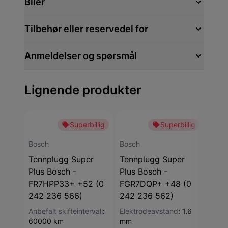
Biler
Tilbehør eller reservedel for
Anmeldelser og spørsmål
Lignende produkter
Superbillig
Superbillig
Bosch
Bosch
Bosc
Tennplugg Super
Tennplugg Super
Tenn
Plus Bosch -
Plus Bosch -
Plus
FR7HPP33+ +52 (0
FGR7DQP+ +48 (0
FR8
242 236 566)
242 236 562)
242
Anbefalt skifteintervall
:
Elektrodeavstand
:
1.6
Elek
60000 km
mm
mm