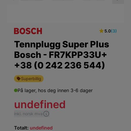
View larger image
View larger ima
Vi
5.0
(3)
Tennplugg Super Plus
Bosch - FR7KPP33U+
+38 (0 242 236 544)
Superbillig
På lager,
hos deg innen 3-6 dager
undefined
inkl. norsk mva
Totalt:
undefined