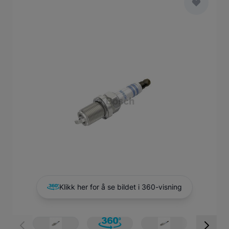
Main image
Click to view image in fullscreen
Klikk her for å se bildet i 360-visning
View larger image