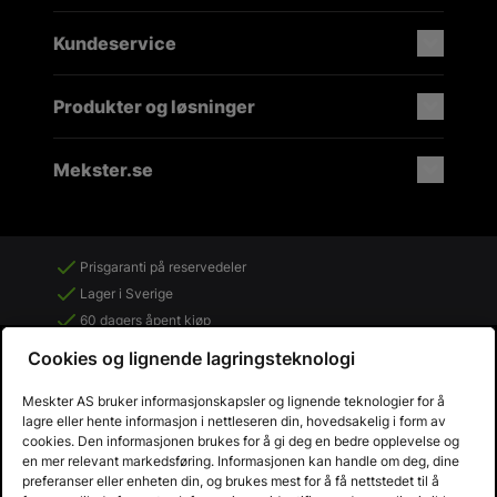
Kundeservice
Produkter og løsninger
Mekster.se
Prisgaranti på reservedeler
Lager i Sverige
60 dagers åpent kjøp
Gratis returer
Cookies og lignende lagringsteknologi
Meskter AS bruker informasjonskapsler og lignende teknologier for å
lagre eller hente informasjon i nettleseren din, hovedsakelig i form av
cookies. Den informasjonen brukes for å gi deg en bedre opplevelse og
en mer relevant markedsføring. Informasjonen kan handle om deg, dine
preferanser eller enheten din, og brukes mest for å få nettstedet til å