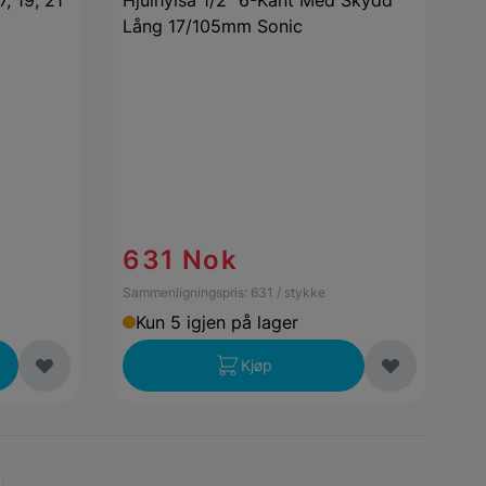
7, 19, 21
Hjulhylsa 1/2" 6-Kant Med Skydd
Lång 17/105mm Sonic
631 Nok
Sammenligningspris:
631
/ stykke
Kun 5 igjen på lager
Kjøp