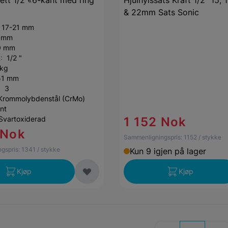
sett 1/2 «6-kant med ring
Hjulhylssats Kraft 1/2" 15, 1
& 22mm Sats Sonic
:
17-21 mm
 mm
0 mm
2:
1/2 "
 kg
51 mm
r:
3
Krommolybdenstål (CrMo)
nt
Svartoxiderad
1 152 Nok
 Nok
Sammenligningspris:
1152
/ stykke
gspris:
1341
/ stykke
Kun 9 igjen på lager
Kjøp
Kjøp