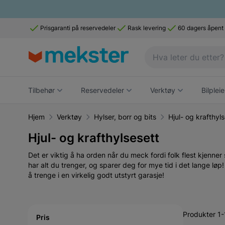
Prisgaranti på reservedeler
Rask levering
60 dagers åpent
Tilbehør
Reservedeler
Verktøy
Bilpleie
Hjem
Verktøy
Hylser, borr og bits
Hjul- og krafthyls
Hjul- og krafthylsesett
Det er viktig å ha orden når du meck fordi folk flest kjenner
har alt du trenger, og sparer deg for mye tid i det lange l
å trenge i en virkelig godt utstyrt garasje!
Active filtering
Produkter 1-
Pris