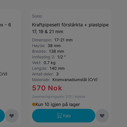
Sonic
ex - 6
Kraftpipesett förstärkta + plastpipe
17, 19 & 21 mm
Dimensjon:
17-21 mm
Høyde:
38 mm
Bredde:
138 mm
Innfesting 2:
1/2 "
Vekt:
0.7 kg
Lengde:
140 mm
CrV)
Antall deler:
3
Materiale:
Kromvanadiumstål (CrV)
570 Nok
Sammenligningspris:
570
/ stykke
Kun 10 igjen på lager
Kjøp