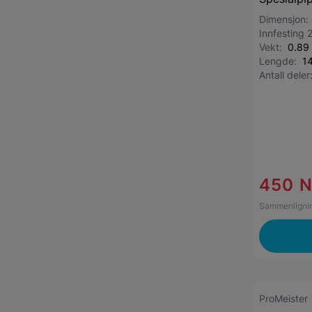
Dimensjon
Innfesting 
Vekt:
0.89
Lengde:
1
Antall dele
450 
Sammenlignin
ProMeister