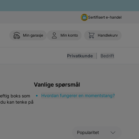
Sertifisert e-handel
Min garasje
Min konto
Handlekurv
Toggle 
Privatkunde
Bedrift
Vanlige spørsmål
Hvordan fungerer en momentstang?
 heftig boks som
t du kan tenke på
Sorter etter