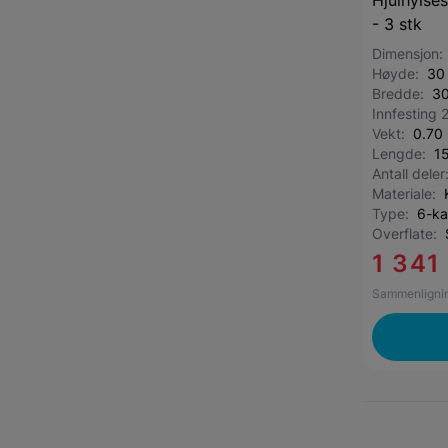
Hjulhylse
- 3 stk
Dimensjon
Høyde:
30
Bredde:
3
Innfesting 
Vekt:
0.70
Lengde:
1
Antall dele
Materiale:
Type:
6-ka
Overflate:
1 341
Sammenlignin