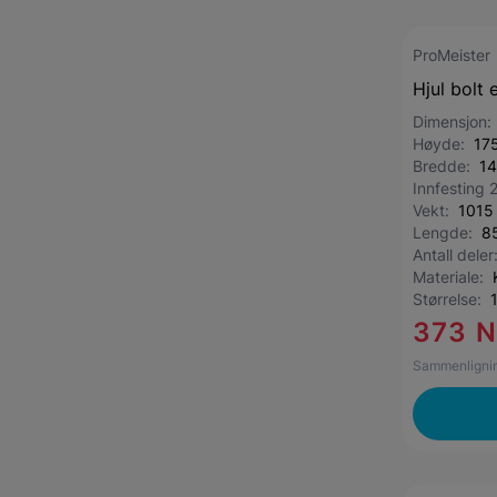
ProMeister
Hjul bolt 
Dimensjon
Høyde:
17
Bredde:
1
Innfesting 
Vekt:
1015
Lengde:
8
Antall dele
Materiale:
Størrelse:
373 
Sammenlignin