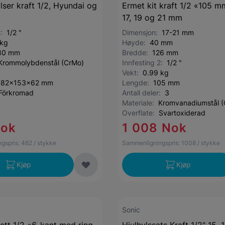
lser kraft 1/2, Hyundai og
Ermet kit kraft 1/2 «105 m
17, 19 og 21 mm
2:
1/2 "
Dimensjon:
17-21 mm
 kg
Høyde:
40 mm
80 mm
Bredde:
126 mm
Krommolybdenstål (CrMo)
Innfesting 2:
1/2 "
Vekt:
0.99 kg
182x153x62 mm
Lengde:
105 mm
Förkromad
Antall deler:
3
Materiale:
Kromvanadiumstål (
Overflate:
Svartoxiderad
Nok
1 008 Nok
gspris:
462
/ stykke
Sammenligningspris:
1008
/ stykke
Kjøp
Kjøp
Sonic