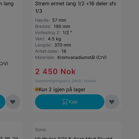
m lang
Strøm ermet lang 1/2 «16 deler sfs
1/3
Høyde:
57 mm
Bredde:
190 mm
Innfesting 2:
1/2 "
Vekt:
4.5 kg
Lengde:
370 mm
Antall deler:
16
Materiale:
Kromvanadiumstål (CrV)
CrV)
2 450 Nok
Sammenligningspris:
2450
/ stykke
Kun 2 igjen på lager
Kjøp
Sonic