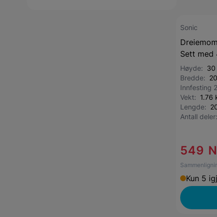
Sonic
Dreiemom
Sett med 
Høyde:
30
Bredde:
2
Innfesting 
Vekt:
1.76 
Lengde:
2
Antall dele
549 
Sammenlignin
Kun 5 ig