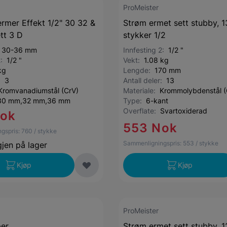
ProMeister
ermer Effekt 1/2" 30 32 &
Strøm ermet sett stubby, 1
tt 3 D
stykker 1/2
:
30-36 mm
Innfesting 2:
1/2 "
2:
1/2 "
Vekt:
1.08 kg
kg
Lengde:
170 mm
r:
3
Antall deler:
13
Kromvanadiumstål (CrV)
Materiale:
Krommolybdenstål 
30 mm,32 mm,36 mm
Type:
6-kant
Overflate:
Svartoxiderad
Nok
553 Nok
gspris:
760
/ stykke
Sammenligningspris:
553
/ stykke
gjen på lager
Kjøp
Kjøp
ProMeister
per
Strøm ermet sett stubby, 1