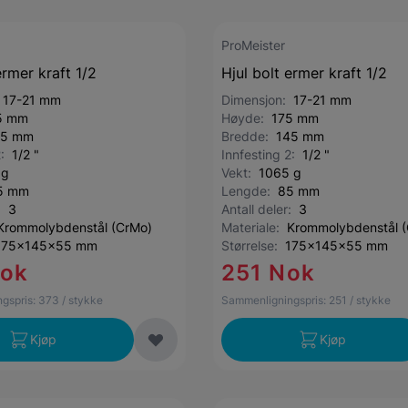
ProMeister
ermer kraft 1/2
Hjul bolt ermer kraft 1/2
:
17-21 mm
Dimensjon:
17-21 mm
5 mm
Høyde:
175 mm
45 mm
Bredde:
145 mm
2:
1/2 "
Innfesting 2:
1/2 "
 g
Vekt:
1065 g
5 mm
Lengde:
85 mm
r:
3
Antall deler:
3
Krommolybdenstål (CrMo)
Materiale:
Krommolybdenstål 
175x145x55 mm
Størrelse:
175x145x55 mm
Nok
251 Nok
gspris:
373
/ stykke
Sammenligningspris:
251
/ stykke
Kjøp
Kjøp