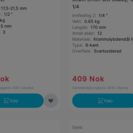
1/4
:
17,5-21,5 mm
2:
1/2 "
Innfesting 2:
1/4 "
 kg
Vekt:
0.65 kg
45 mm
Lengde:
170 mm
r:
3
Antall deler:
12
Materiale:
Krommolybdenstål 
Type:
6-kant
Overflate:
Svartoxiderad
Nok
409 Nok
gspris:
450
/ stykke
Sammenligningspris:
409
/ stykke
Kjøp
Kjøp
Sonic