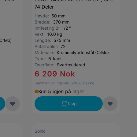
74 Deler
Høyde:
50 mm
Bredde:
370 mm
Innfesting 2:
1/2 "
Vekt:
10.0 kg
(CrMo)
Lengde:
575 mm
Antall deler:
72
Materiale:
Krommolybdenstål (CrMo)
Type:
6-kant
Overflate:
Svartoxiderad
6 209 Nok
Sammenligningspris:
6209
/ stykke
Kun 5 igjen på lager
Kjøp
Sonic