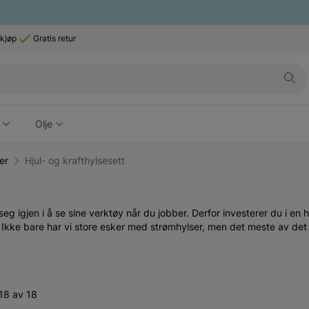
 kjøp
Gratis retur
Olje
er
Hjul- og krafthylsesett
 seg igjen i å se sine verktøy når du jobber. Derfor investerer du i en
øp! Ikke bare har vi store esker med strømhylser, men det meste av de
18 av 18