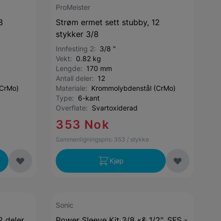
ProMeister
3
Strøm ermet sett stubby, 12
stykker 3/8
Innfesting 2:
3/8 "
Vekt:
0.82 kg
Lengde:
170 mm
Antall deler:
12
(CrMo)
Materiale:
Krommolybdenstål (CrMo)
Type:
6-kant
Overflate:
Svartoxiderad
353 Nok
Sammenligningspris:
353
/ stykke
Kjøp
Sonic
2 deler
Power Sleeve Kit 3/8 «& 1/2", SFS -