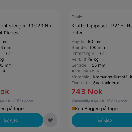
Sonic
ent stenger 90-120 Nm.
Kraftbitspipesett 1/2" Bi-H
4 Pieces
deler
 mm
Høyde:
50 mm
03 mm
Bredde:
100 mm
2:
1/2 "
Innfesting 2:
1/2 "
kg
Vekt:
0.79 kg
00 mm
Lengde:
125 mm
r:
4
Antall deler:
6
Materiale:
Kromvanadiumstål (
Overflate:
Svartoxiderad
Nok
743 Nok
gspris:
549
/ stykke
Sammenligningspris:
743
/ stykke
jen på lager
Kun 8 igjen på lager
Kjøp
Kjøp