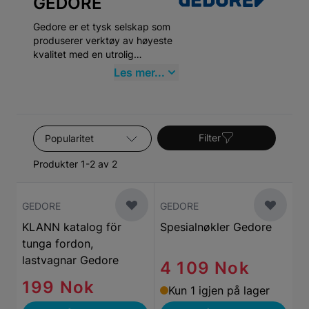
GEDORE
Gedore er et tysk selskap som
produserer verktøy av høyeste
kvalitet med en utrolig
holdbarhet. Gedore har både
Les mer...
vunnet og blitt nominert til
flertallet av priser for deres
førsteklasses verktøy og
design.
Sorter etter
Filter
Produkter 1-2 av 2
GEDORE
GEDORE
KLANN katalog för
Spesialnøkler Gedore
tunga fordon,
lastvagnar Gedore
4 109 Nok
199 Nok
Kun 1 igjen på lager