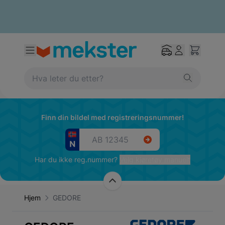
Finn din bildel med registreringsnummer!
Har du ikke reg.nummer?
Velg kjøretøy manuelt
Hjem
GEDORE