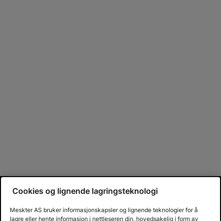
Cookies og lignende lagringsteknologi
Meskter AS bruker informasjonskapsler og lignende teknologier for å
lagre eller hente informasjon i nettleseren din, hovedsakelig i form av