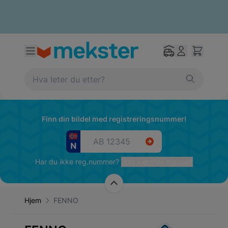
Finn din bildel med registreringsnummer!
Har du ikke reg.nummer?
Velg kjøretøy manuelt
Hjem
FENNO