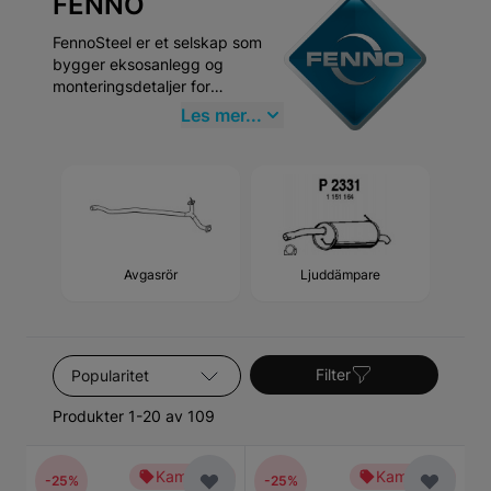
FENNO
FennoSteel er et selskap som
bygger eksosanlegg og
monteringsdetaljer for
ettermarkedet. I 1998 ble det
Les mer...
startet som et lite selskap,
etterspørselen økte og siden da
har selskapet vokst. I dag er
produksjonsområdet 8400
kvadratmeter. Selskapet
produserer i dag ISO 9001
kvalitetssikrede produkter av
Avgasrör
Ljuddämpare
meget høy kvalitet.
Sorter etter
Filter
Produkter 1-20 av 109
Kampanje
Kampanje
-25%
-25%