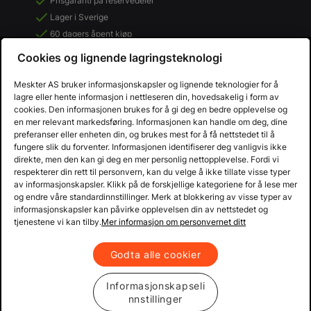
Prisgaranti på reservedeler
Lager i Sverige
60 dagers åpent kjøp
Gratis returer
Cookies og lignende lagringsteknologi
Meskter AS bruker informasjonskapsler og lignende teknologier for å
lagre eller hente informasjon i nettleseren din, hovedsakelig i form av
cookies. Den informasjonen brukes for å gi deg en bedre opplevelse og
en mer relevant markedsføring. Informasjonen kan handle om deg, dine
preferanser eller enheten din, og brukes mest for å få nettstedet til å
fungere slik du forventer. Informasjonen identifiserer deg vanligvis ikke
direkte, men den kan gi deg en mer personlig nettopplevelse. Fordi vi
respekterer din rett til personvern, kan du velge å ikke tillate visse typer
av informasjonskapsler. Klikk på de forskjellige kategoriene for å lese mer
og endre våre standardinnstillinger. Merk at blokkering av visse typer av
informasjonskapsler kan påvirke opplevelsen din av nettstedet og
Copyright © 2013 - 2026 Mekster.no
tjenestene vi kan tilby.
Mer informasjon om personvernet ditt
Organisasjonsnummer: 556917-2595
Kjøpsvilkår
Personvern
Godta alle cookier
Informasjonskapseli
nnstillinger