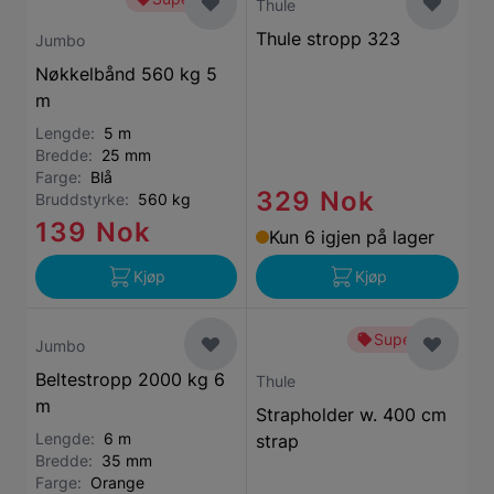
Thule
Thule stropp 323
Jumbo
Nøkkelbånd 560 kg 5
m
Lengde:
5 m
Bredde:
25 mm
Farge:
Blå
329 Nok
Bruddstyrke:
560 kg
139 Nok
Kun 6 igjen på lager
Kjøp
Kjøp
Superbillig
Jumbo
Beltestropp 2000 kg 6
Thule
m
Strapholder w. 400 cm
Lengde:
6 m
strap
Bredde:
35 mm
Farge:
Orange