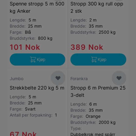
Spenne stropp 5 m 500
Stropp 300 kg rull opp
kg Anker
2 stk
Lengde:
5 m
Lengde:
2 m
Bredde:
25 mm
Bredde:
35 mm
Farge:
Blå
Bruddstyrke:
2500 kg
Bruddstyrke:
800 kg
101 Nok
389 Nok
Kjøp
Kjøp
Jumbo
Forankra
Strekkbelte 220 kg 5 m
Stropp 6 m Premium 25
3-delt
Lengde:
5 m
Bredde:
25 mm
Lengde:
6 m
Farge:
Svart
Bredde:
35 mm
Antall per forpakning:
1
Farge:
Orange
Bruddstyrke:
2000 kg
Type:
67 Nok
Dubbelkrok med spärr