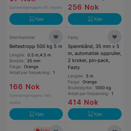
256 Nok
Sammenligningspris:
67
/ stykke
Kjøp
Kjøp
Sternhammar
Fasty
Beltestropp 500 kg 5 m
Spennbånd, 35 mm x 5
m, automatisk oppruller,
Lengde:
0.5 m,4.5 m
2 kroker, pin-pack,
Bredde:
35 mm
Farge:
Orange
Fasty
Antall per forpakning:
1
Lengde:
5 m
Farge:
Orange
166 Nok
Bruddstyrke:
1000 kg
Antall per forpakning:
1
Sammenligningspris:
166
/
414 Nok
stykke
Kjøp
Kjøp
Superbillig