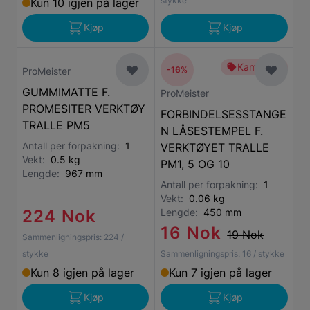
stykke
Kun 10 igjen på lager
Kjøp
Kjøp
Kampanje
-16%
ProMeister
GUMMIMATTE F.
ProMeister
PROMESITER VERKTØY
FORBINDELSESSTANGE
TRALLE PM5
N LÅSESTEMPEL F.
Antall per forpakning:
1
VERKTØYET TRALLE
Vekt:
0.5 kg
PM1, 5 OG 10
Lengde:
967 mm
Antall per forpakning:
1
Vekt:
0.06 kg
224 Nok
Lengde:
450 mm
16 Nok
19 Nok
Sammenligningspris:
224
/
stykke
Sammenligningspris:
16
/ stykke
Kun 8 igjen på lager
Kun 7 igjen på lager
Kjøp
Kjøp