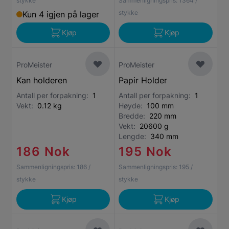
stykke
Sammenligningspris:
1364
/
stykke
Kun 4 igjen på lager
Kjøp
Kjøp
ProMeister
ProMeister
Kan holderen
Papir Holder
Antall per forpakning:
1
Antall per forpakning:
1
Vekt:
0.12 kg
Høyde:
100 mm
Bredde:
220 mm
Vekt:
20600 g
Lengde:
340 mm
186 Nok
195 Nok
Sammenligningspris:
186
/
Sammenligningspris:
195
/
stykke
stykke
Kjøp
Kjøp