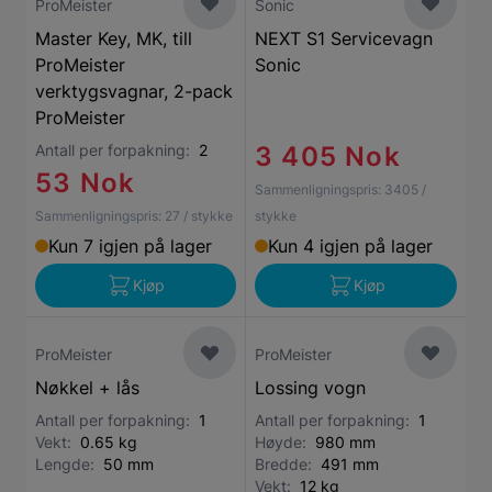
ProMeister
Sonic
Master Key, MK, till
NEXT S1 Servicevagn
ProMeister
Sonic
verktygsvagnar, 2-pack
ProMeister
Antall per forpakning:
2
3 405 Nok
53 Nok
Sammenligningspris:
3405
/
Sammenligningspris:
27
/ stykke
stykke
Kun 7 igjen på lager
Kun 4 igjen på lager
Kjøp
Kjøp
ProMeister
ProMeister
Nøkkel + lås
Lossing vogn
Antall per forpakning:
1
Antall per forpakning:
1
Vekt:
0.65 kg
Høyde:
980 mm
Lengde:
50 mm
Bredde:
491 mm
Vekt:
12 kg