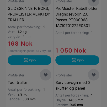
ProMeister
ProMeister
GLIDESKINNE F. BOKS,
ProMeister Kabelholder
PROMEISTER VERKTØY
Diagnosevogn 2.0,
TRALLER
Passer PT900068,
1AZI0701272E0301
Antall per forpakning:
2
Vekt:
1.2 kg
Antall per forpakning:
1
Lengde:
4 mm
168 Nok
1 050 Nok
Sammenligningspris:
84
/ stykke
Kjøp
Kjøp
ProMeister
ProMeister
Tool traller
Servicevogn med 2
skuffer og panel
Antall per forpakning:
1
Vekt:
2.9 kg
Antall per forpakning:
1
Lengde:
380 mm
Høyde:
1465 mm
Bredde:
905 mm