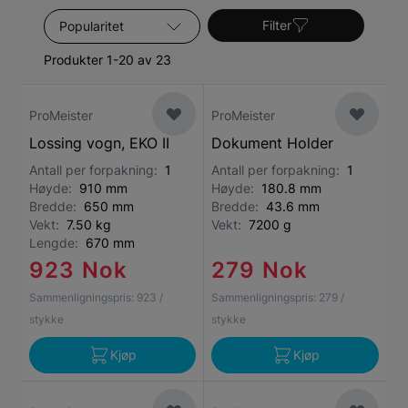
Sorter etter
Filter
Produkter 1-20 av 23
ProMeister
ProMeister
Lossing vogn, EKO II
Dokument Holder
Antall per forpakning:
1
Antall per forpakning:
1
Høyde:
910 mm
Høyde:
180.8 mm
Bredde:
650 mm
Bredde:
43.6 mm
Vekt:
7.50 kg
Vekt:
7200 g
Lengde:
670 mm
923 Nok
279 Nok
Sammenligningspris:
923
/
Sammenligningspris:
279
/
stykke
stykke
Kjøp
Kjøp