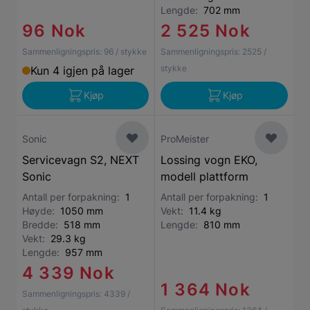
Lengde:
702 mm
96 Nok
2 525 Nok
Sammenligningspris:
96
/ stykke
Sammenligningspris:
2525
/
stykke
Kun 4 igjen på lager
Kjøp
Kjøp
Sonic
ProMeister
Servicevagn S2, NEXT
Lossing vogn EKO,
Sonic
modell plattform
Antall per forpakning:
1
Antall per forpakning:
1
Høyde:
1050 mm
Vekt:
11.4 kg
Bredde:
518 mm
Lengde:
810 mm
Vekt:
29.3 kg
Lengde:
957 mm
4 339 Nok
1 364 Nok
Sammenligningspris:
4339
/