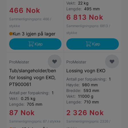
Vekt:
22 kg
466 Nok
Lengde:
495 mm
6 813 Nok
Sammenligningspris:
466
/
stykke
Sammenligningspris:
6813
/
stykke
Kun 3 igjen på lager
Kjøp
Kjøp
ProMeister
ProMeister
Tub/slangeholder/ben
Lossing vogn EKO
for lossing vogn EKO,
Antall per forpakning:
1
PT900061
Høyde:
980 mm
Bredde:
593 mm
Antall per forpakning:
1
Vekt:
11000 g
Vekt:
0.25 kg
Lengde:
710 mm
Lengde:
705 mm
87 Nok
2 326 Nok
Sammenligningspris:
87
/ stykke
Sammenligningspris:
2326
/