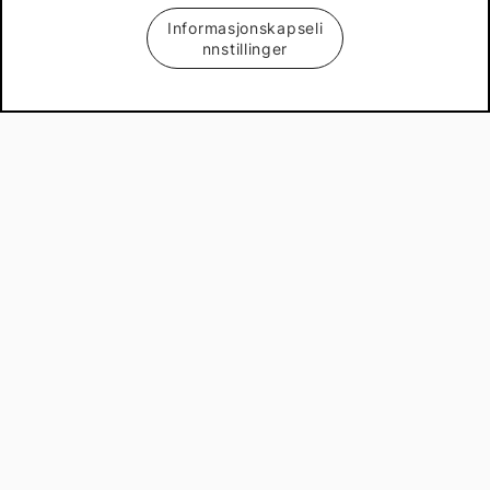
Informasjonskapseli
nnstillinger