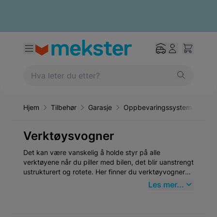
Hjem
Tilbehør
Garasje
Oppbevaringssystem
Ver
Verktøysvogner
Det kan være vanskelig å holde styr på alle
verktøyene når du piller med bilen, det blir uanstrengt
ustrukturert og rotete. Her finner du verktøyvogner
og rullebord som er ekstremt glatte og bærbare når
Les mer...
du skal jobbe med bilen.