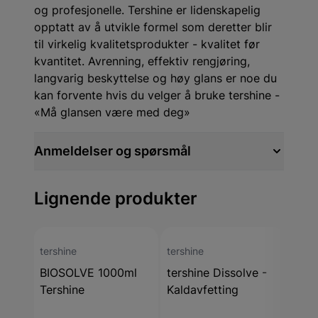
og profesjonelle. Tershine er lidenskapelig
opptatt av å utvikle formel som deretter blir
til virkelig kvalitetsprodukter - kvalitet før
kvantitet. Avrenning, effektiv rengjøring,
langvarig beskyttelse og høy glans er noe du
kan forvente hvis du velger å bruke tershine -
«Må glansen være med deg»
Anmeldelser og spørsmål
Lignende produkter
tershine
tershine
tersh
BIOSOLVE 1000ml
tershine Dissolve -
Ters
Tershine
Kaldavfetting
Glas
30ml