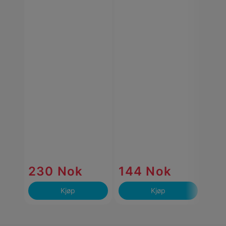
Vann
års 
MAG
Volu
230 Nok
144 Nok
28
Kjøp
Kjøp