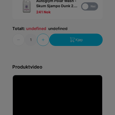
Autoglym Polar Wash -
Skum Sjampo Dunk 2.5
Ja
Nei
l
241 Nok
Totalt:
undefined
undefined
Antall
Kjøp
Produktvideo