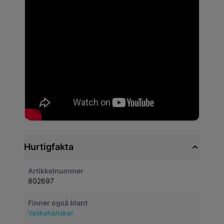
Hurtigfakta
Artikkelnummer
802697
Finner også blant
Vaskehansker