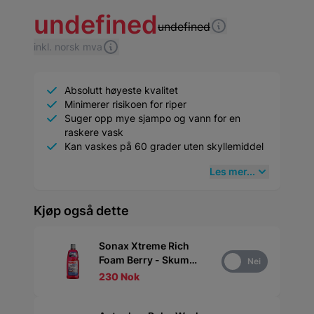
undefined
undefined
inkl. norsk mva
Absolutt høyeste kvalitet
Minimerer risikoen for riper
Suger opp mye sjampo og vann for en
raskere vask
Kan vaskes på 60 grader uten skyllemiddel
Les mer...
Kjøp også dette
Sonax Xtreme Rich
Foam Berry - Skum
Ja
Nei
sjampo 1 l
230 Nok