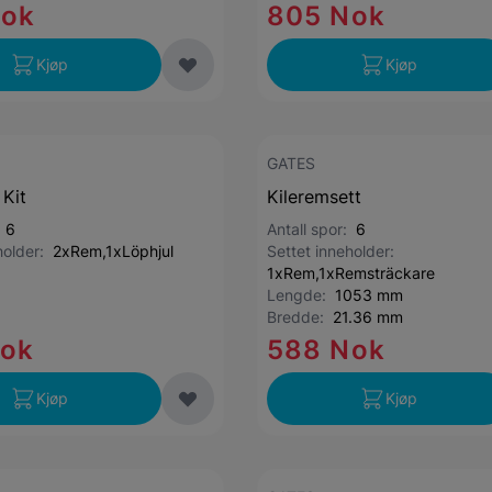
Nok
805 Nok
Kjøp
Kjøp
GATES
 Kit
Kileremsett
:
6
Antall spor:
6
holder:
2xRem,1xLöphjul
Settet inneholder:
1xRem,1xRemsträckare
Lengde:
1053 mm
Bredde:
21.36 mm
Nok
588 Nok
Kjøp
Kjøp