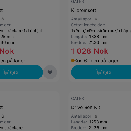
GATES
tt
Kileremsett
:
6
Antall spor:
6
holder:
Settet inneholder:
msträckare,1xLöphjul
1xRem,1xRemsträckare,1xLöphj
825 mm
Lengde:
1838 mm
.36 mm
Bredde:
21.36 mm
 Nok
1 028 Nok
jen på lager
Kun 6 igjen på lager
Kjøp
Kjøp
GATES
tt
Drive Belt Kit
:
6
Antall spor:
6
holder:
Lengde:
1263 mm
emsträckare
Bredde:
21.36 mm