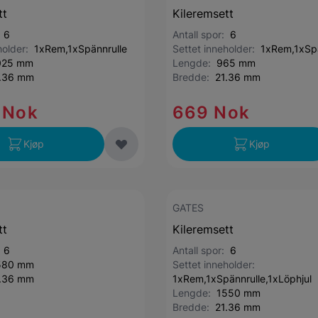
tt
Kileremsett
:
6
Antall spor:
6
holder:
1xRem,1xSpännrulle
Settet inneholder:
1xRem,1xSpä
025 mm
Lengde:
965 mm
.36 mm
Bredde:
21.36 mm
 Nok
669 Nok
Kjøp
Kjøp
GATES
tt
Kileremsett
:
6
Antall spor:
6
580 mm
Settet inneholder:
.36 mm
1xRem,1xSpännrulle,1xLöphjul
Lengde:
1550 mm
Bredde:
21.36 mm