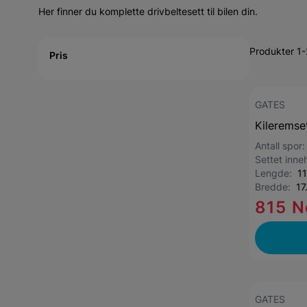
Her finner du komplette drivbeltesett til bilen din.
Active filtering
Produkter 1
Pris
GATES
Kileremse
Antall spor
Settet inne
Lengde:
1
Bredde:
17
815 N
GATES