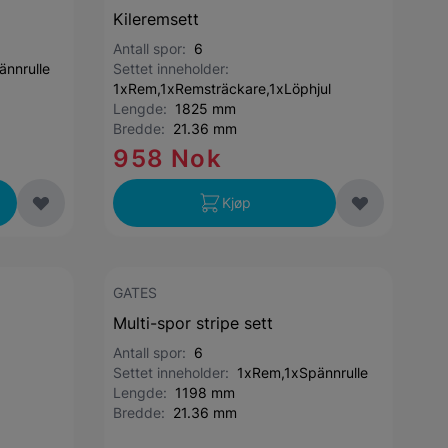
Kileremsett
Antall spor:
6
nnrulle
Settet inneholder:
1xRem,1xRemsträckare,1xLöphjul
Lengde:
1825 mm
Bredde:
21.36 mm
958 Nok
Kjøp
GATES
Multi-spor stripe sett
Antall spor:
6
Settet inneholder:
1xRem,1xSpännrulle
Lengde:
1198 mm
Bredde:
21.36 mm