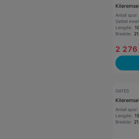
Kileremse
Antall spor
Settet inne
Lengde:
1
Bredde:
21
2 276
GATES
Kileremse
Antall spor
Lengde:
1
Bredde:
21