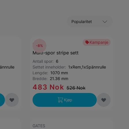
Sorter etter
Kampanje
GATES
-8%
Multi-spor stripe sett
Antall spor:
6
nnrulle
Settet inneholder:
1xRem,1xSpännrulle
Lengde:
1070 mm
Bredde:
21.36 mm
483 Nok
526 Nok
Kjøp
GATES