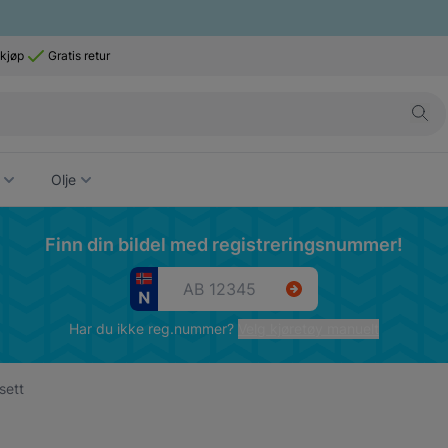
 kjøp
Gratis retur
Olje
Finn din bildel med registreringsnummer!
Har du ikke reg.nummer?
Velg kjøretøy manuelt
sett