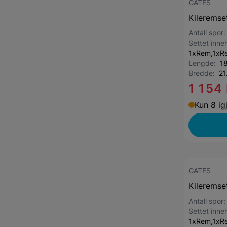
GATES
Kileremse
Antall spor
Settet inne
1xRem,1xRe
Lengde:
1
Bredde:
21
1 154
Kun 8 ig
GATES
Kileremse
Antall spor
Settet inne
1xRem,1xR