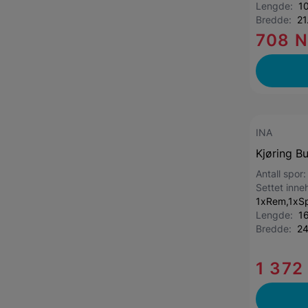
Lengde:
1
Bredde:
21
708 
INA
Kjøring B
Antall spor
Settet inne
1xRem,1xSp
Lengde:
1
Bredde:
2
1 372