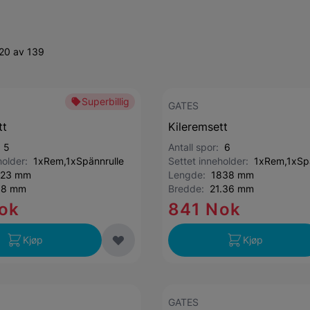
-20 av 139
Superbillig
GATES
tt
Kileremsett
:
5
Antall spor:
6
holder:
1xRem,1xSpännrulle
Settet inneholder:
1xRem,1xSpä
123 mm
Lengde:
1838 mm
.8 mm
Bredde:
21.36 mm
ok
841 Nok
Kjøp
Kjøp
GATES