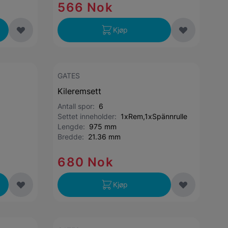
566 Nok
Kjøp
GATES
Kileremsett
Antall spor:
6
Settet inneholder:
1xRem,1xSpännrulle
Lengde:
975 mm
Bredde:
21.36 mm
680 Nok
Kjøp