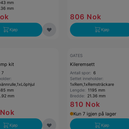
043 mm
.36 mm
Nok
806 Nok
Kjøp
Kjøp
GATES
ump kit
Kileremsett
:
7
Antall spor:
6
holder:
Settet inneholder:
ännrulle,1xLöphjul
1xRem,1xRemsträckare
685 mm
Lengde:
1195 mm
4.92 mm
Bredde:
21.36 mm
810 Nok
 Nok
Kun 7 igjen på lager
Kjøp
Kjøp