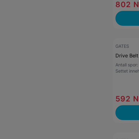
802 
GATES
Drive Belt
Antall spor
Settet inne
592 