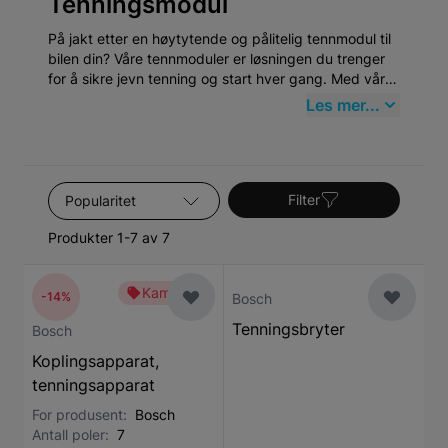
Tenningsmodul
På jakt etter en høytytende og pålitelig tennmodul til
bilen din? Våre tennmoduler er løsningen du trenger
for å sikre jevn tenning og start hver gang. Med våre
kraftige og holdbare tennmoduler kan du trygt ferdes
Les mer...
på veiene uten bekymring for avbrutte turer eller
motorproblemer. Invester i et produkt som ikke bare
forbedrer bilens ytelse, men også gir deg en bedre
kjøreopplevelse. Ta kontroll over kjøretøyet ditt og
Sorter etter
stol på vår tennmodul for å gi deg best mulig resultat
Filter
under hver kjøretur!
Produkter 1-7 av 7
Kampanje
-14%
Bosch
Tenningsbryter
Bosch
Koplingsapparat,
tenningsapparat
For produsent:
Bosch
Antall poler:
7