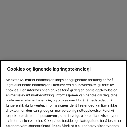
Cookies og lignende lagringsteknologi
Meskter AS bruker informasjonskapsler og lignende teknologier for å
lagre eller hente informasjon i nettleseren din, hovedsakelig i form av
cookies. Den informasjonen brukes for å gi deg en bedre opplevelse og
en mer relevant markedsføring. Informasjonen kan handle om deg, dine
preferanser eller enheten din, og brukes mest for å få nettstedet til å
fungere slik du forventer. Informasjonen identifiserer deg vanligvis ikke
direkte, men den kan gi deg en mer personlig nettopplevelse. Fordi vi
respekterer din rett til personvern, kan du velge å ikke tillate visse typer
av informasjonskapsler. Klikk på de forskjellige kategoriene for å lese mer
og endre våre standardinnstillinger. Merk at blokkering av visse typer av