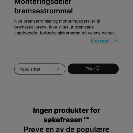
Monteringsdeler
bremsestrommel
Nye bremsetromler og monteringsdetaljer til
bremsekaliprene. Ikke slitas ut bremsene
unødvendig, forbedre sikkerheten på veiene og sørg
for at bilen stopper som den skal. Kjøp hos oss i dag!
Les mer...
Sorter etter
Filter
Ingen produkter for
søkefrasen "
"
Prøve en av de populære