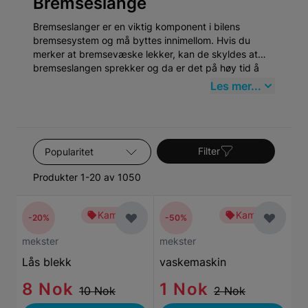
Bremseslange
Bremseslanger er en viktig komponent i bilens
bremsesystem og må byttes innimellom. Hvis du
merker at bremsevæske lekker, kan de skyldes at
bremseslangen sprekker og da er det på høy tid å
bytte den ut med en ny.
Les mer...
Sorter etter
Filter
Produkter 1-20 av 1050
Kampanje
Kampanje
-20%
-50%
mekster
mekster
Lås blekk
vaskemaskin
8 Nok
1 Nok
10 Nok
2 Nok