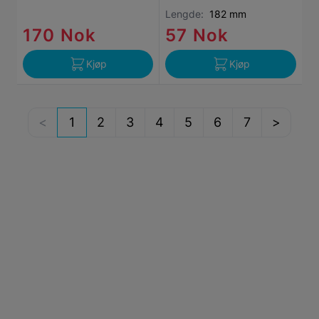
Lengde:
182 mm
170 Nok
57 Nok
Kjøp
Kjøp
1
2
3
4
5
6
7