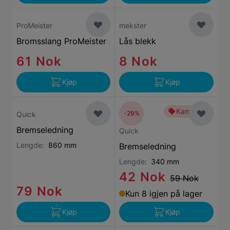
ProMeister
mekster
Bromsslang ProMeister
Lås blekk
61 Nok
8 Nok
Kjøp
Kjøp
Kampanje
-29%
Quick
Bremseledning
Quick
Lengde:
860 mm
Bremseledning
Lengde:
340 mm
42 Nok
59 Nok
79 Nok
Kun 8 igjen på lager
Kjøp
Kjøp