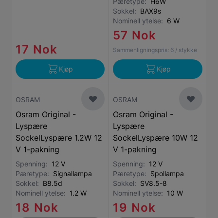
Pæretype:
H6W
Sokkel:
BAX9s
Nominell ytelse:
6 W
57 Nok
17 Nok
Sammenligningspris:
6
/ stykke
Kjøp
Kjøp
OSRAM
OSRAM
Osram Original -
Osram Original -
Lyspære
Lyspære
SockelLyspære 1.2W 12
SockelLyspære 10W 12
V 1-pakning
V 1-pakning
Spenning:
12 V
Spenning:
12 V
Pæretype:
Signallampa
Pæretype:
Spollampa
Sokkel:
B8.5d
Sokkel:
SV8.5-8
Nominell ytelse:
1.2 W
Nominell ytelse:
10 W
18 Nok
19 Nok