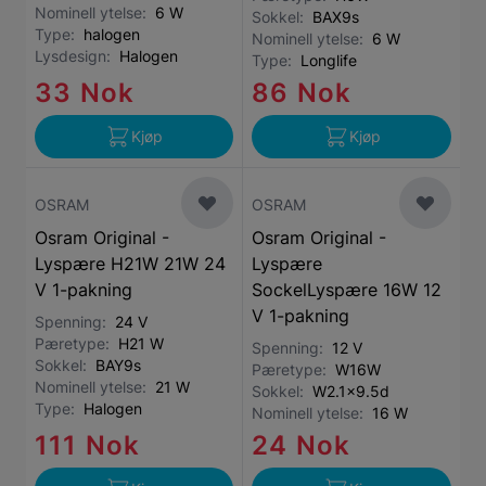
Nominell ytelse:
6 W
Sokkel:
BAX9s
Type:
halogen
Nominell ytelse:
6 W
Lysdesign:
Halogen
Type:
Longlife
33 Nok
86 Nok
Kjøp
Kjøp
OSRAM
OSRAM
Osram Original -
Osram Original -
Lyspære H21W 21W 24
Lyspære
V 1-pakning
SockelLyspære 16W 12
V 1-pakning
Spenning:
24 V
Pæretype:
H21 W
Spenning:
12 V
Sokkel:
BAY9s
Pæretype:
W16W
Nominell ytelse:
21 W
Sokkel:
W2.1x9.5d
Type:
Halogen
Nominell ytelse:
16 W
111 Nok
24 Nok