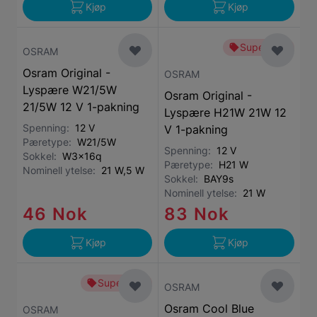
Kjøp
Kjøp
Superbillig
OSRAM
Osram Original -
OSRAM
Lyspære W21/5W
Osram Original -
21/5W 12 V 1-pakning
Lyspære H21W 21W 12
Spenning:
12 V
V 1-pakning
Pæretype:
W21/5W
Spenning:
12 V
Sokkel:
W3x16q
Pæretype:
H21 W
Nominell ytelse:
21 W,5 W
Sokkel:
BAY9s
Nominell ytelse:
21 W
46 Nok
83 Nok
Kjøp
Kjøp
Superbillig
OSRAM
Osram Cool Blue
OSRAM