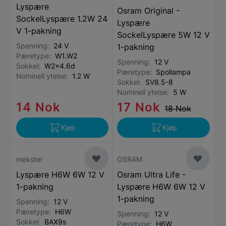
Lyspære
Osram Original -
SockelLyspære 1.2W 24
Lyspære
V 1-pakning
SockelLyspære 5W 12 V
Spenning:
24 V
1-pakning
Pæretype:
W1.W2
Spenning:
12 V
Sokkel:
W2x4.6d
Pæretype:
Spollampa
Nominell ytelse:
1.2 W
Sokkel:
SV8.5-8
Nominell ytelse:
5 W
14 Nok
17 Nok
18 Nok
Kjøp
Kjøp
mekster
OSRAM
Lyspære H6W 6W 12 V
Osram Ultra Life -
1-pakning
Lyspære H6W 6W 12 V
1-pakning
Spenning:
12 V
Pæretype:
H6W
Spenning:
12 V
Sokkel:
BAX9s
Pæretype:
H6W