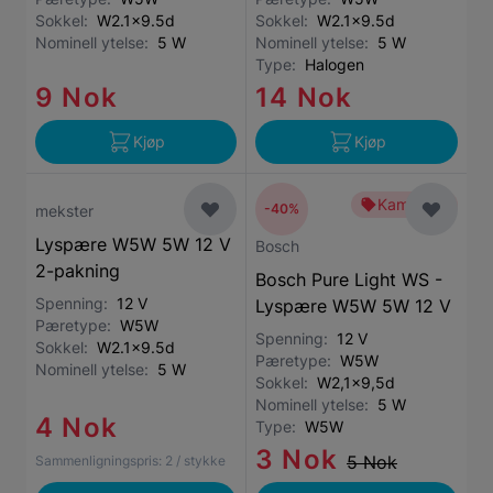
Sokkel:
W2.1x9.5d
Sokkel:
W2.1x9.5d
Nominell ytelse:
5 W
Nominell ytelse:
5 W
Type:
Halogen
9 Nok
14 Nok
Kjøp
Kjøp
Kampanje
-40%
mekster
Lyspære W5W 5W 12 V
Bosch
2-pakning
Bosch Pure Light WS -
Spenning:
12 V
Lyspære W5W 5W 12 V
Pæretype:
W5W
Spenning:
12 V
Sokkel:
W2.1x9.5d
Pæretype:
W5W
Nominell ytelse:
5 W
Sokkel:
W2,1x9,5d
Nominell ytelse:
5 W
4 Nok
Type:
W5W
3 Nok
5 Nok
Sammenligningspris:
2
/ stykke