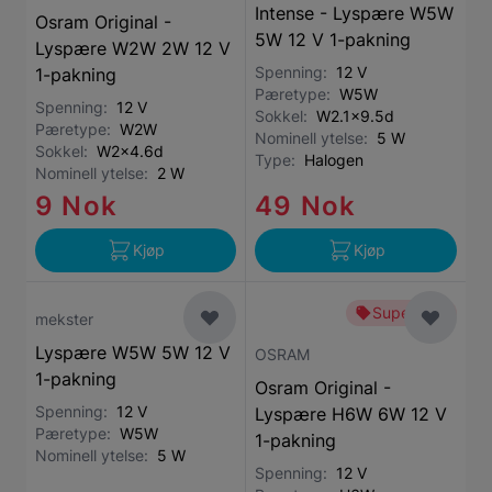
Intense - Lyspære W5W
Osram Original -
5W 12 V 1-pakning
Lyspære W2W 2W 12 V
Spenning:
12 V
1-pakning
Pæretype:
W5W
Spenning:
12 V
Sokkel:
W2.1x9.5d
Pæretype:
W2W
Nominell ytelse:
5 W
Sokkel:
W2x4.6d
Type:
Halogen
Nominell ytelse:
2 W
9 Nok
49 Nok
Kjøp
Kjøp
Superbillig
mekster
Lyspære W5W 5W 12 V
OSRAM
1-pakning
Osram Original -
Spenning:
12 V
Lyspære H6W 6W 12 V
Pæretype:
W5W
1-pakning
Nominell ytelse:
5 W
Spenning:
12 V