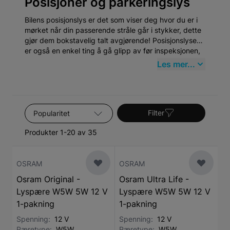
Posisjoner og parkeringslys
Bilens posisjonslys er det som viser deg hvor du er i
mørket når din passerende stråle går i stykker, dette
gjør dem bokstavelig talt avgjørende! Posisjonslysene
er også en enkel ting å gå glipp av før inspeksjonen,
så sørg for å ha en ekstra i hanskerommet forberedt
Les mer...
på å bli erstattet!
Sorter etter
Filter
Produkter 1-20 av 35
OSRAM
OSRAM
Osram Original -
Osram Ultra Life -
Lyspære W5W 5W 12 V
Lyspære W5W 5W 12 V
1-pakning
1-pakning
Spenning:
12 V
Spenning:
12 V
Pæretype:
W5W
Pæretype:
W5W