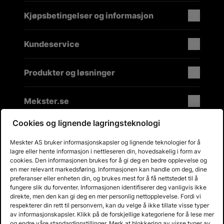
Kjøpsbetingelser og informasjon
Kundeservice
Produkter og løsninger
Mekster.se
Cookies og lignende lagringsteknologi
Meskter AS bruker informasjonskapsler og lignende teknologier for å
Prisgaranti på reservedeler
lagre eller hente informasjon i nettleseren din, hovedsakelig i form av
Lager i Sverige
cookies. Den informasjonen brukes for å gi deg en bedre opplevelse og
60 dagers åpent kjøp
en mer relevant markedsføring. Informasjonen kan handle om deg, dine
preferanser eller enheten din, og brukes mest for å få nettstedet til å
Gratis returer
fungere slik du forventer. Informasjonen identifiserer deg vanligvis ikke
direkte, men den kan gi deg en mer personlig nettopplevelse. Fordi vi
respekterer din rett til personvern, kan du velge å ikke tillate visse typer
av informasjonskapsler. Klikk på de forskjellige kategoriene for å lese mer
og endre våre standardinnstillinger. Merk at blokkering av visse typer av