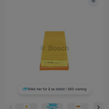
Main image
Click to view image in fullscreen
Klikk her for å se bildet i 360-visning
View larger image