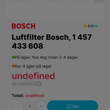
View larger image
View larger ima
Vi
5.0
(4)
Luftfilter Bosch, 1 457
433 608
På lager,
hos deg innen 2-4 dager
Kun 4 igjen på lager
undefined
inkl. norsk mva
Totalt:
undefined
Antall
Kjøp