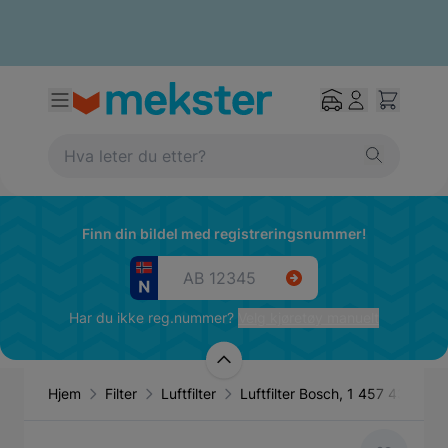
Finn din bildel med registreringsnummer!
Har du ikke reg.nummer?
Velg kjøretøy manuelt
Hjem
Filter
Luftfilter
Luftfilter Bosch, 1 457 433 608