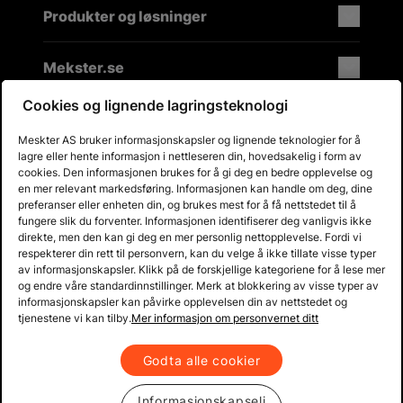
Produkter og løsninger
Mekster.se
Cookies og lignende lagringsteknologi
Meskter AS bruker informasjonskapsler og lignende teknologier for å
Prisgaranti på reservedeler
lagre eller hente informasjon i nettleseren din, hovedsakelig i form av
Lager i Sverige
cookies. Den informasjonen brukes for å gi deg en bedre opplevelse og
en mer relevant markedsføring. Informasjonen kan handle om deg, dine
60 dagers åpent kjøp
preferanser eller enheten din, og brukes mest for å få nettstedet til å
Gratis returer
fungere slik du forventer. Informasjonen identifiserer deg vanligvis ikke
direkte, men den kan gi deg en mer personlig nettopplevelse. Fordi vi
respekterer din rett til personvern, kan du velge å ikke tillate visse typer
av informasjonskapsler. Klikk på de forskjellige kategoriene for å lese mer
og endre våre standardinnstillinger. Merk at blokkering av visse typer av
informasjonskapsler kan påvirke opplevelsen din av nettstedet og
tjenestene vi kan tilby.
Mer informasjon om personvernet ditt
Godta alle cookier
Informasjonskapseli