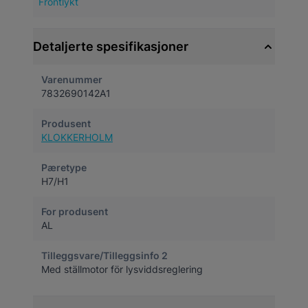
Frontlykt
Detaljerte spesifikasjoner
Varenummer
7832690142A1
Produsent
KLOKKERHOLM
Pæretype
H7/H1
For produsent
AL
Tilleggsvare/Tilleggsinfo 2
Med ställmotor för lysviddsreglering